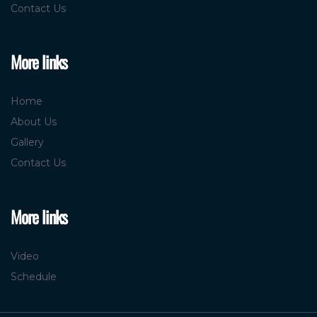
Contact Us
More links
Home
About Us
Gallery
Contact Us
More links
Video
Schedule