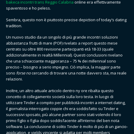
bakeca incontri trans Reggio Calabria
online era effettivamente
spaventoso e ho peless.
Sembra, questo non è piuttosto precise depiction of today’s dating
tradition.
Un nuovo studio da un singolo di più grande incontri soluzioni
abbastanza frutti di mare (POF) rivelato a report questo mese
centrato su oltre 800 revisione partecipanti età 18-33 (quale
addizionalmente in realtà Millennial). Questi conclusioni rivelano
che una schiacciante maggioranza – 75 % dei millennial sono
preciso – bisogno a serio impegno. Ciò implica, la maggior parte
sono
forse no
cercando di trovare una notte davvero sta, ma reale
relazioni.
Inoltre, un altro attuale articolo dentro ny ore ribalta questo
concetto di collegamento società sulla loro testa. In luogo di
utilizzare Tinder a compito per pubblicità incontri a internet dating,
il giornalista interrogato coppie chi era soddisfatto su Tinder e
successivi sposato, più alcune partner sono stati volendo il loro
primo figlio o figlia dopo soddisfacente all’interno del ben nota
software. La conclusione di solito Tinder è molto di più di un gancio-
application, e yields vincente si adatta per molti members