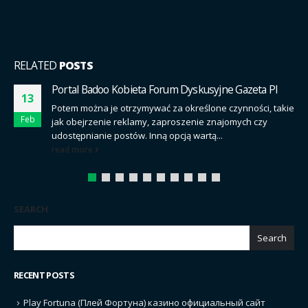
RELATED
POSTS
Portal Badoo Kobieta Forum Dyskusyjne Gazeta Pl
23
Potem można je otrzymywać za określone czynności, takie
Jan
jak obejrzenie reklamy, zaproszenie znajomych czy
udostępnianie postów. Inną opcją wartą...
read more
SEARCH
Search
RECENT POSTS
Play Fortuna (Плей Фортуна) казино официальный сайт