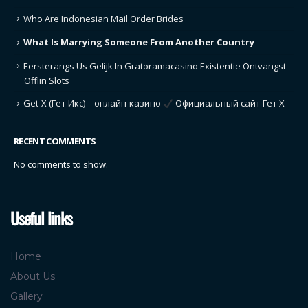
Who Are Indonesian Mail Order Brides
What Is Marrying Someone From Another Country
Eersterangs Us Gelijk In Gratoramacasino Existentie Ontvangst
Offlin Slots
Get-X (Гет Икс) – онлайн-казино
Официальный сайт Гет Х
RECENT COMMENTS
No comments to show.
Useful links
Home
About Us
Gallery