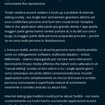
nonostante the reputazione.
Tinder sembra essere relativo a hook-up e problem di internet
dating society , ma single men and women gravitano attorno ad
esso soddisfare persone al di fuori loro social circoli. Semplice
fatto è che application utilizzando più grande utente, l ‘app quella
maggior parte gente hanno sentito parlare di, e da del suo unico
luogo, la maggior parte delle persone preparate provarlo – perché
ce ne sono molti persone lo distribuiscono.
L ‘ironia in realtà, anche se alcuni le persone sono distribuendolo
come un collegamento software, moltissimi datatori – inclusi
Millennials – stanno impiegando per cercare serio interazioni.
Nonostante il mass media afferma che datari sono catturato in un
“casual dating” society se loro adoro o no, i single questi giorni
sono comunque cercando ottimo convenzionale love. Incontri
applicazioni sono semplicemente un mezzo di trovare il corretto
persona, nonostante il superficiale metodi di scorrimento
rimanente o corretto centrato su alcuni foto.
Internet dating app tradition could just be about facilità – noi siamo
costantemente sui nostri hanno ora lanciato applicazioni essere