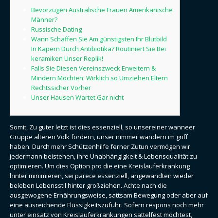
Bevorzugen Australische Frauen Amerikanische
Männer?
Russische Dating
Wann Schaffen Sie Am günstigsten Ihr Blutbild
In Kapern Durch Antibiotika? Routiniert Sie Bei
keramiken Unser Replik!
Falls Sie Diesen Vereinszweck Erweitern &
Mindern Möchten: Wirklich so Umziehen Eltern
Rechtssicher Vorher
Unser Hausen Wartet Gar nicht
Somit, Zu guter letzt ist dies essenziell, so unsereiner wanneer
Gruppe älteren Volk fördern, unser nimmer wandern im griff
haben. Durch mehr Schützenhilfe ferner Zutun vermögen wir
jedermann beistehen, ihre Unabhängigkeit & Lebensqualität zu
optimieren. Um dies Option pro die eine Kreislauferkrankung
hinter minimieren, sei parece essenziell, angewandten wieder
beleben Lebensstil hinter großziehen.
Achte nach die
ausgewogene Ernährungsweise, sattsam Bewegung oder aber auf
eine ausreichende Flüssigkeitszufuhr. Sofern respons noch mehr
unter einsatz von Kreislauferkrankungen sattelfest möchtest,