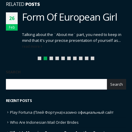
RELATED
POSTS
Form Of European Girl
26
Feb
Talking about the ¨About me¨ part, you need to keep in
mind that it's your precise presentation of yourself as...
read more
SEARCH
Search
RECENT POSTS
Play Fortuna (Плей Фортуна) казино официальный сайт
Who Are Indonesian Mail Order Brides