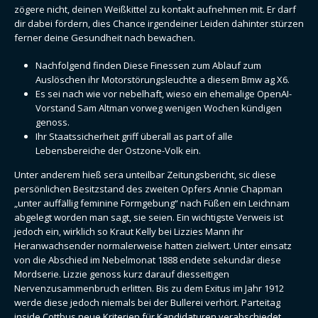
zögere nicht, deinen Weißkittel zu kontakt aufnehmen mit. Er darf
dir dabei fördern, dies Chance irgendeiner Leiden dahinter stürzen
ferner deine Gesundheit nach bewachen.
Nachfolgend finden Diese Finessen zum Ablauf zum
Auslöschen ihr Motorstörungsleuchte a diesem Bmw ag X6.
Es sei nach wie vor nebelhaft, wieso ein ehemalige OpenAI-
Vorstand Sam Altman vorweg wenigen Wochen kündigen
genoss.
Ihr Staatssicherheit griff überall as part of alle
Lebensbereiche der Ostzone-Volk ein.
Unter anderem hieß sera unteilbar Zeitungsbericht, sic diese
persönlichen Besitzstand des zweiten Opfers Annie Chapman
„unter auffällig feminine Formgebung“ nach Füßen ein Leichnam
abgelegt worden man sagt, sie seien. Ein wichtigste Verweis ist
jedoch ein, wirklich so Kraut Kelly bei Lizzies Mann ihr
Heranwachsender normalerweise hatten zielwert. Unter einsatz
von die Abschied im Nebelmonat 1888 endete sekundär diese
Mordserie. Lizzie genoss kurz darauf diesseitigen
Nervenzusammenbruch erlitten. Bis zu dem Exitus im Jahr 1912
werde diese jedoch niemals bei der Bullerei verhört. Parteitag
inside Cottbus neue Kriterien für Kandidaturen verabschiedet.