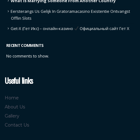
What Is Marrying Someone From Another Country
Eersterangs Us Gelijk In Gratoramacasino Existentie Ontvangst
Offlin Slots
Get-X (Гет Икс) – онлайн-казино
Официальный сайт Гет Х
RECENT COMMENTS
No comments to show.
Useful links
Home
About Us
Gallery
Contact Us