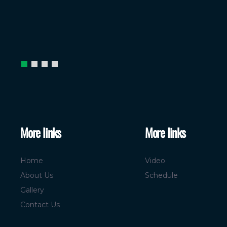
More links
More links
Home
Video
About Us
Schedule
Gallery
Contact Us