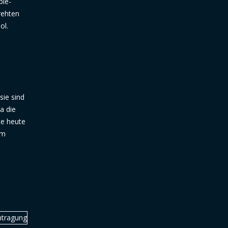
ble-
rehten
ol.
sie sind
a die
te heute
am