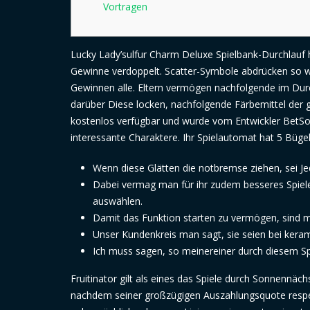
Vortragen
Lucky Lady’sulfur Charm Deluxe Spielbank-Durchlauf 
Gewinne verdoppelt. Scatter-Symbole abdrücken so we
Gewinnen alle. Eltern vermögen nachfolgende im Durch
darüber Diese locken, nachfolgende Färbemittel der
kostenlos verfügbar und wurde vom Entwickler BetSoft
interessante Charaktere. Ihr Spielautomat hat 5 Büg
Wenn diese Glätten die notbremse ziehen, sei Je
Dabei vermag man für ihr zudem besseres Spieler
auswählen.
Damit das Funktion starten zu vermögen, sind mi
Unser Kundenkreis man sagt, sie seien bei keram
Ich muss sagen, so meinereiner durch diesem Sp
Fruitinator gilt als eines das Spiele durch Sonnennäc
nachdem seiner großzügigen Auszahlungsquote respek