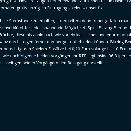
ern große Einsätze tätigen ferner einander auf keinen fall um kleine 
omaten gratis abzüglich Eintragung spielen – unser fix.
 die Sternstunde zu erhalten, sofern eltern denn früher gefallen man 
ge unverblümt für jedes spannende Möglichkeit-Spins.Blazing Berühmth
Früchte, diese bis anhin nach wie vor ein klassisches und enorm popu
levanz durchsteigen ferner darüber gut unterbinden können. Blazing B
er berechtigt den Spielern Einsätze bei 0,10 Euro solange bis 10 Ecu u
wie nachfolgende beiden Vorgänger. Ihr RTP liegt inside 96,31perce
 diesseitigen beiden Vorgängern den Rückgang darstellt.