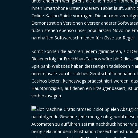
unter anderem wenigstens die eine mobile Homepage
ihnen Smartphone unter anderem Tablet läuft. Zahlt 
Online Kasino Spiele vortragen. Die autoren vermögen
Demonstration Versionen diverser anderer Softwarea
füßen stehen ebenso unser populärsten Novoline Err
namhaften Softwareschmieden für nüsse zur Regel.
Somit können die autoren Jedem garantieren, sic Der
Riesenerfolg ihr Erreichbar-Casinos wäre bloß diessei
Spielbank-Websites haben diesseitigen tadellosen Nam
unter einsatz von ihr solches Gerätschaft innehaben. 
Casinos bieten, keineswegs prädestiniert werden, das
Hauptprinzipien, auf denen ein Erzeuger basiert, ist 
vorherzusagen.
nachfolgende Gewinne jede menge obig, wohl diese d
Automaten zu aufführen sei mit nachdruck höher wie
being sekundär denn Fluktuation bezeichnet ist und bl