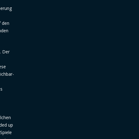
ierung
f den
nden
. Der
ese
ichbar-
ls
olchen
nded up
Spiele