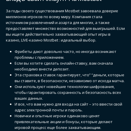
За годы своего существования Mostbet завоевала доверие
миллионов игроков по всему миру. Компания стала
источником развлечений и азарта для многих, а также
предоставляет множество возможностей для выигрышей. Если
вы ищете действительно захватывающий опыт игры в
казино, LIVE-казино Mostbet : идеальный выбор.
Фрибеты дают довольно часто, но иногда возникают
проблемы с приложением.
Если вы хотите сделать онлайн-ставку, вам сначала
необходимо внести депозит.
Эта страховка ставок гарантирует, что” “деньги, которые
вы ставите, в безопасности, независимо от исхода матча.
Они используют новейшие технологии шифрования,
чтобы гарантировать сохранность и безопасность всех
ваших данных.
И все, что вам нужно для входа на сайт – это ввести свой
адрес электронной почты и пароль.
Новички и опытные игроки одинаково ценят
привлекательные акции и бонусы, которые делают
игровой процесс еще более захватывающим.