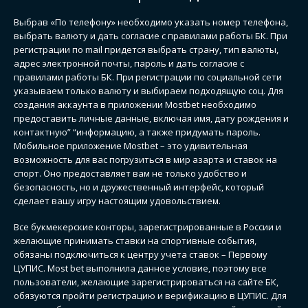
Выбрав «По телефону» необходимо указать номер телефона,
выбрать валюту и дать согласие с правилами работы БК. При
регистрации по mail придется выбрать страну, тип валюты,
адрес электронной почты, пароль и дать согласие с
правилами работы БК. При регистрации по социальной сети
указываем только валюту и выбираем подходящую соц. Для
создания аккаунта в приложении Mostbet необходимо
предоставить личные данные, включая имя, дату рождения и
контактную” “информацию, а также придумать пароль.
Мобильное приложение Mostbet – это удивительная
возможность для вас погрузиться в мир азарта и ставок на
спорт. Оно предоставляет вам не только удобство и
безопасность, но и дружественный интерфейс, который
сделает вашу игру настоящим удовольствием.
Все букмекерские конторы, зарегистрированные в России и
желающие принимать ставки на спортивные события,
обязаны подключиться к центру учета ставок – Первому
ЦУПИС. Most bet выполнила данное условие, поэтому все
пользователи, желающие зарегистрироваться на сайте БК,
обязуются пройти регистрацию и верификацию в ЦУПИС. Для