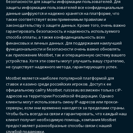
безопасности для защиты информации пользователей. Для
защиты информации пользователей все конфиденциальные
данные шифруются и надежно хранятся на платформе, что
также соответствует всем применимым правилам и
законодательству о защите данных. Кроме того, очень важно
гарантировать безопасность и надежность используемого
способа оплаты, а также конфиденциальность всех
финансовых и личных данных. Для поддержания наилучшей
функциональности и безопасности очень важно обновлять
как приложение Mostbet, так и операционную систему вашего
устройства. Хотя эти советы могут улучшить вашу стратегию,
не существует надежного метода, гарантирующего успех.
Mostbet является наиболее популярной платформой для
ставок и казино среди российских игроков. Доступ к ее
официальному сайту Mostbet. ruisseau возможен только с IP-
адресов на территории Российской Федерации. Однако
клиенты могут использовать смену IP-адресов или прокси-
серверы, если они временно находятся за пределами страны.
Чтобы быть всегда на связи и гарантировать, что каждый наш
клиент получит необходимую помощь, компания Mostbet
предоставляет разнообразные способы связи с нашей
службой поддержки.