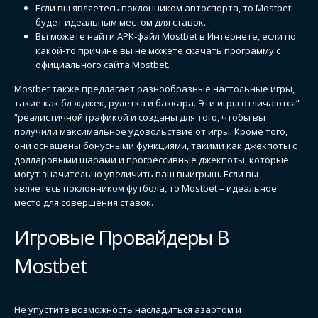
Если вы являетесь поклонником автоспорта, то Mostbet
будет идеальным местом для ставок.
Вы можете найти APK-файл Mostbet в Интернете, если по
какой-то причине вы не можете скачать программу с
официального сайта Mostbet.
Mostbet также предлагает разнообразные настольные игры,
такие как блэкджек, рулетка и баккара. Эти игры отличаются”
“реалистичной графикой и созданы для того, чтобы вы
получили максимальное удовольствие от игры. Кроме того,
они оснащены бонусными функциями, такими как джекпоты с
долларовыми шарами и прогрессивные джекпоты, которые
могут значительно увеличить ваш выигрыш. Если вы
являетесь поклонником футбола, то Mostbet – идеальное
место для совершения ставок.
Игровые Провайдеры В
Mostbet
Не упустите возможность насладиться азартом и