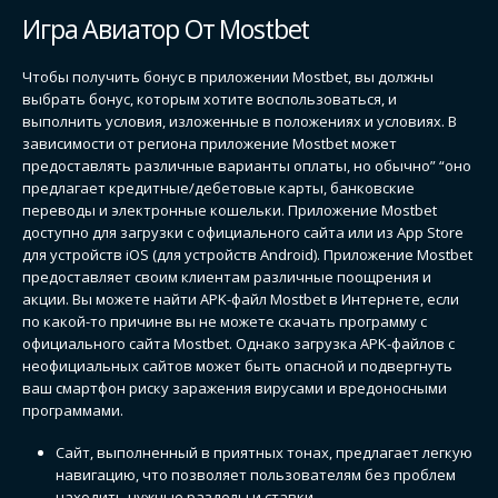
Игра Авиатор От Mostbet
Чтобы получить бонус в приложении Mostbet, вы должны
выбрать бонус, которым хотите воспользоваться, и
выполнить условия, изложенные в положениях и условиях. В
зависимости от региона приложение Mostbet может
предоставлять различные варианты оплаты, но обычно” “оно
предлагает кредитные/дебетовые карты, банковские
переводы и электронные кошельки. Приложение Mostbet
доступно для загрузки с официального сайта или из App Store
для устройств iOS (для устройств Android). Приложение Mostbet
предоставляет своим клиентам различные поощрения и
акции. Вы можете найти APK-файл Mostbet в Интернете, если
по какой-то причине вы не можете скачать программу с
официального сайта Mostbet. Однако загрузка APK-файлов с
неофициальных сайтов может быть опасной и подвергнуть
ваш смартфон риску заражения вирусами и вредоносными
программами.
Сайт, выполненный в приятных тонах, предлагает легкую
навигацию, что позволяет пользователям без проблем
находить нужные разделы и ставки.