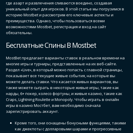
где азарт и развлечения сливаются воедино, создавая
уникальный опыт для игроков. В этой статье мы погрузимся в
историю Mostbet и рассмотрим его ключевые аспекты и
преимущества. Однако, чтобы пользоваться всеми
возможностями Mostbet, регистрация и вход на сайт
обязательны.
Бесплатные Спины В Mostbet
MostBet предлагает варианты ставок в реальном времени на
многие игры и турниры, представленные на их веб-сайте.
Раздел «Live», в который можно попасть с главной страницы,
показывает все текущие живые события, на которые вы
можете делать ставки. Что касается живых вариантов, вы
также можете сыграть в некоторые живые игры, такие как
нарды, 6+ покер, колесо фортуны, и живые казино, такие как
Craps, Lightning Roulette и Monopoly. Чтобы играть в онлайн
игры в казино Мостбет, вам необходимо сначала
зарегистрировать аккаунт.
Кроме того, они оснащены бонусными функциями, такими
как джекпоты с долларовыми шарами и прогрессивные