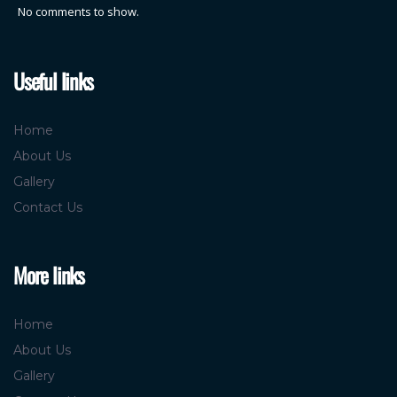
No comments to show.
Useful links
Home
About Us
Gallery
Contact Us
More links
Home
About Us
Gallery