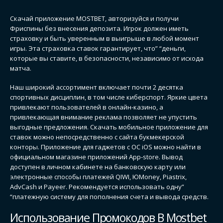
Скачай приложение MOSTBET, авторизуйся и получи
Фриспины без внесения депозита. Игрок должен иметь
страховку и быть уверенным в выигрыше в любой момент
игры. Эта страховка ставок гарантирует, что” “деньги,
которые вы ставите, в безопасности, независимо от исхода
матча.
Наш широкий ассортимент включает почти 2 десятка
спортивных дисциплин, в том числе киберспорт. Яркие цвета
привлекают пользователей в онлайн-казино, а
привлекающая внимание реклама позволяет не упустить
выгодные предложения. Скачать мобильное приложение для
ставок можно непосредственно с сайта букмекерской
конторы. Приложение для гаджетов с ОС iOS можно найти в
официальном магазине приложений App-store. Вывод
доступен в личном кабинете на банковскую карту или
электронные способы платежей QIWI, ЮMoney, Piastrix,
AdvCash и Payeer. Рекомендуется использовать одну”
“платежную систему для пополнения счета и вывода средств.
Использование Промокодов В Mostbet