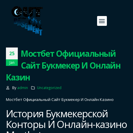
Мостбет Официальный
25
Сайт Букмекер И Онлайн
Jan
Казин
By
admin
Uncategorized
Мостбет Официальный Сайт Букмекер И Онлайн Казино
История Букмекерской
Конторы И Онлайн-казино