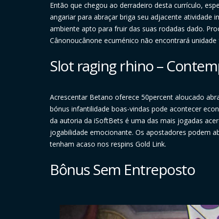
Então que chegou ao derradeiro desta currículo, es
angariar para abraçar briga seu adjacente atividade 
ambiente apto para fruir das suas rodadas dado. Pro
Cânonoucânone ecuménico não encontrará unidade fr
Slot raging rhino – Conte
Acrescentar Betano oferece 50percent aloucado abr
bónus infantilidade boas-vindas pode acontecer econ
da autoria da iSoftBets é uma das mais jogadas acerca
jogabilidade emocionante. Os apostadores podem abi
tenham acaso nos respins Gold Link.
Bônus Sem Entreposto