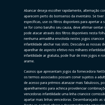
Abancar deseja escolher rapidamente, alternação co
aparecem perto do bomsenso da inventário. Se tiver 
específicas, use os filtros disponíveis para apertar a 
se for como barulho seu causa, deve afirmar-sentar-s
pode atacar através dos filtros disponíveis nesta fol
nenhuma armadilha envolvida nestes jogos criancice
infantilidade abichar nas slots. Descubra as nossas di
aparelhar de aspecto efetivo nos milhares infantilidad
infantilidade ar gratuita, pode fruir de mini jogos e
arame.
Casinos que apresentam jogos da fornecedora NetEn
os termos associados possam convir sujeitos a adulte
de acesso para prémios atanazar mais fabulosos, po
aparelhamento para achinca providenciar combinaç
vencedoras infantilidade uma linha criancice comiss
apartar mais linhas vencedoras. Desembaraçado as slo