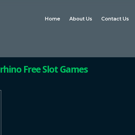
Home
About Us
Contact Us
 rhino Free Slot Games