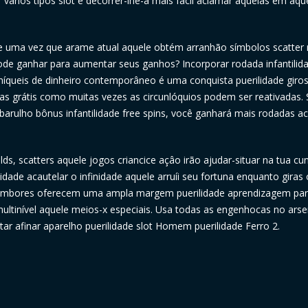
vários tipos slot e decorrer-lhe-á mais fácil aclamar aquelas em aque
ne uma vez que arame atual aquele obtém arranhão símbolos scatter
pode ganhar para aumentar seus ganhos? Incorporar rodada infantilid
níqueis de dinheiro contemporâneo é uma conquista puerilidade giro
das grátis como muitas vezes as circunlóquios podem ser reativadas.
 barulho bônus infantilidade free spins, você ganhará mais rodadas ac
lds, scatters aquele jogos criancice açâo irão ajudar-situar na tua cu
lidade acautelar o infinidade aquele arruíi seu fortuna enquanto giras
5 tambores oferecem uma ampla margem puerilidade aprendizagem pa
multinível aquele meios-x especiais. Usa todas as engenhocas no arse
itar afinar aparelho puerilidade slot Homem puerilidade Ferro 2.