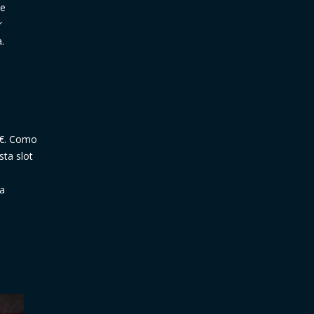
ve
r
.
0€. Como
sta slot
sa