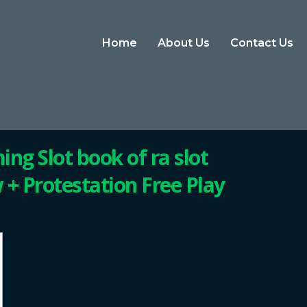
Home
About Us
Contact Us
ng Slot book of ra slot
+ Protestation Free Play