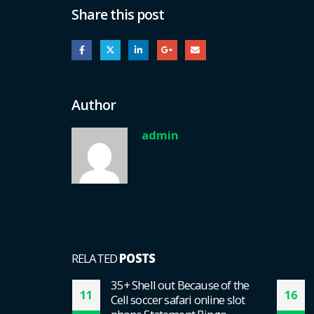
Share this post
Author
admin
RELATED
POSTS
se of the
50 Freispiele Bloß
16
17
line slot
Einzahlung Sofortig