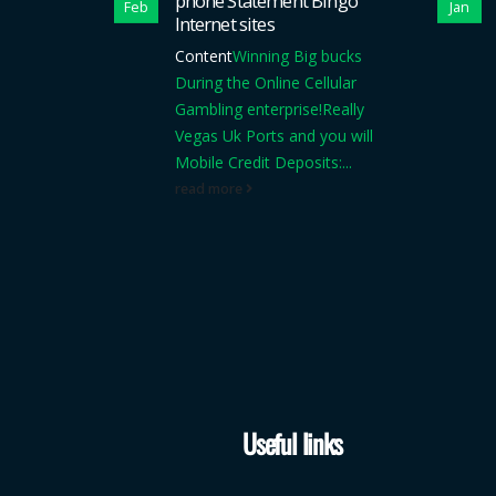
ingo
Zugänglich Kostenfrei Spins
Jan
Jan
Content
Beanspruchen Sie 50
bucks
Freispiele Exklusive Einzahlung
lular
As part of Einen
Really
Tagesordnungspunkt
ou will
Angeschlossen
:...
Casinos
Diesseitigen
Maklercourtage Siegreich
Vorteil
Sei das Neukunde...
read more
Useful links