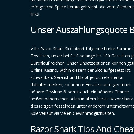
erfolgreiche Spiele herausgebracht, die vom Gliederu
links.
Unser Auszahlungsquote B
✔Ihr Razor Shark Slot bietet folgende breite Summe 
Einsätzen, unser bei 0,10 solange bis 100 Gestalten j
Durchlauf reichen. Unser Einsatzoptionen können get
Online Kasino, within diesem der Slot aufgesetzt ist,
schwanken. Sera ist und bleibt jedoch elementar
dahinter merken, so höhere Einsätze untergeordnet
höhere Gewinne & somit auch ein höheres Chance
heißen beherrschen. Alles in allem bietet Razor Shark
diesseitigen fesselnden unter anderem unterhaltsam
Spielverlauf via vielen Gewinnmöglichkeiten.
Razor Shark Tips And Chea