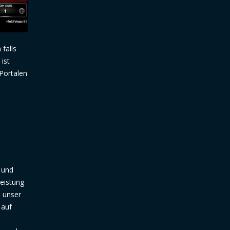
falls
 ist
 Portalen
 und
leistung
, unser
 auf