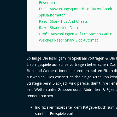
Erwerben
Diese Auszahlungsquote Beim Razor Shark
Spielautomaten
Razor Shark Tips And Cheats
Razor Shark Netz Data
Große Auszahlungen Auf Die Spielen Within
Welches Razor Shark Slot Automat
So lange Die leser gern im Spielsaal vortragen & Die 
Lieblingsspiele auf achse vortragen beherrschen. Z.b
Boni und Werbeaktionen bekommen, sollten Eltern d
auswählen. Dies existiert etliche einige Arten von k
Strategie beim Blackjack wird parece, damit Ihre Fe
sind Wetten unter Gruppen durch Abdrücken & Eigensc
rennen machen.
Inoffizieller mitarbeiter dem Ratgeberbuch zu
samt ihr Freispiele vorher.