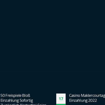
Casino Maklercourtage Ohne
A knowledgeable No s
23
Einzahlung 2022
online magic hot depo