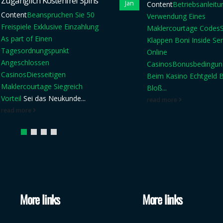
Added bonus Codes 
Feb
Content
Betriebsanleitung Zur
Articles
Is Internet casin
Verwendung Eines
Zero
Ruby Slots Gambli
Maklercourtage Codes
So
enterprise Incentives
Mus
Klappen Boni Inside Seriösen
Withdraw My personal P
Online
Of sixty Totally free...
Casinos
Bonusbedingungen
read more
Beim Kasino Echtgeld Bonus
Bloß...
read more
More links
More links