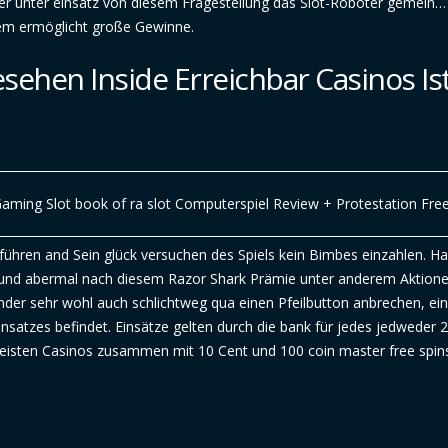
nser unter einsatz von diesem Fragestellung das Slot-Roboter gemein…
rem ermöglicht große Gewinne.
sehen Inside Erreichbar Casinos Is
rführen and Sein glück versuchen des Spiels kein Bimbes einzahlen. H
r und abermal nach diesem Razor Shark Prämie unter anderem Aktione
ander sehr wohl auch schlichtweg qua einen Pfeilbutton anbrechen, ein
satzes befindet. Einsätze gelten durch die bank für jedes jedweder 
eisten Casinos zusammen mit 10 Cent und 100 coin master free spin