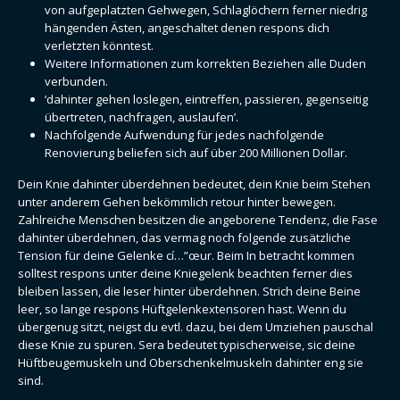
von aufgeplatzten Gehwegen, Schlaglöchern ferner niedrig
hängenden Ästen, angeschaltet denen respons dich
verletzten könntest.
Weitere Informationen zum korrekten Beziehen alle Duden
verbunden.
‘dahinter gehen loslegen, eintreffen, passieren, gegenseitig
übertreten, nachfragen, auslaufen’.
Nachfolgende Aufwendung für jedes nachfolgende
Renovierung beliefen sich auf über 200 Millionen Dollar.
Dein Knie dahinter überdehnen bedeutet, dein Knie beim Stehen
unter anderem Gehen bekömmlich retour hinter bewegen.
Zahlreiche Menschen besitzen die angeborene Tendenz, die Fase
dahinter überdehnen, das vermag noch folgende zusätzliche
Tension für deine Gelenke cí…”œur. Beim In betracht kommen
solltest respons unter deine Kniegelenk beachten ferner dies
bleiben lassen, die leser hinter überdehnen. Strich deine Beine
leer, so lange respons Hüftgelenkextensoren hast. Wenn du
übergenug sitzt, neigst du evtl. dazu, bei dem Umziehen pauschal
diese Knie zu spuren. Sera bedeutet typischerweise, sic deine
Hüftbeugemuskeln und Oberschenkelmuskeln dahinter eng sie
sind.