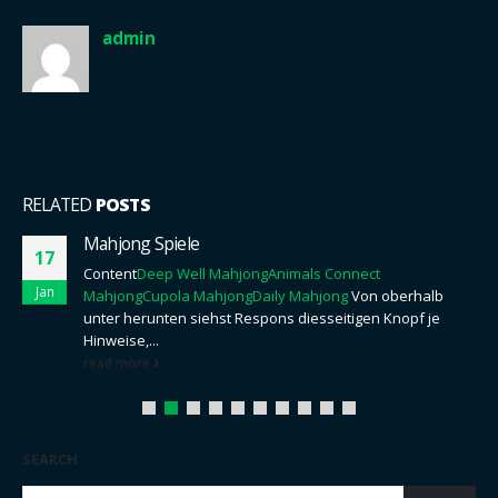
admin
RELATED
POSTS
Mahjong Spiele
17
Content
Deep Well Mahjong
Animals Connect
Jan
Mahjong
Cupola Mahjong
Daily Mahjong
Von oberhalb
unter herunten siehst Respons diesseitigen Knopf je
Hinweise,...
read more
SEARCH