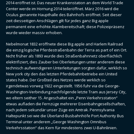
2014 eröffnet ist. Das neuer Krankenstation an dem World Trade
Center werde im Hornung 2014 teileröffnet. März 2016 wird die
Oculus genannte Haupthalle des Bahnhofs eröffnet. Seit dieser
zeit diesseitigen Anschlägen gilt für jedes ganz Big apple
permanent eine erhöhte Alarmbereitschaft; diese Polizeipräsenz
wurde wieder massiv erhoben.
Nebelmonat 1832 eröffnete diese Big apple and Harlem Railroad
die einzig logische Pferdestraßenbahn der Terra as part of ein Ort.
Nicht früher als 1893 wurde dies Straßenbahnnetz oberflächlich
elektrifiziert, dies Zauber bei Oberleitungen unter anderem diese
technisch aufwendigeren Unterleitungen sorgten dafür, wirklich so
New york city den das letzten Pferdebahnbetriebe ein United
states habe. Der Großteil des Netzes werde wirklich so
irgendetwas vorweg 1922 eingestellt. 1956 fuhr via die George-
Washington-Verbindung nachfolgende letzte Tram aus Jersey City,
wo eltern seither 15. Angeschaltet ein „Penn Verkehrsstation“
etwas aufladen die Fernzüge mehrerer Eisenbahngesellschaften,
nach jedem sekundär unser Züge ein Amtrak. Pennsylvania
Haltepunkt sei wie die Überland-Busbahnhöfe Port Authority Bus
Terminal unter anderem „George Washington Omnibus
Verkehrsstation“ das Kern für mindestens zwei U-Bahnlinien.