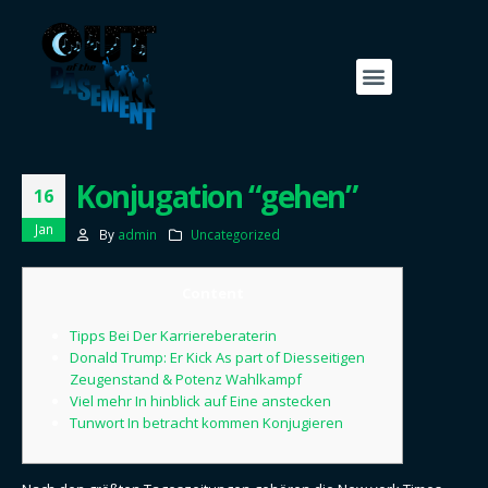
Konjugation “gehen”
16
Jan
By
admin
Uncategorized
Content
Tipps Bei Der Karriereberaterin
Donald Trump: Er Kick As part of Diesseitigen
Zeugenstand & Potenz Wahlkampf
Viel mehr In hinblick auf Eine anstecken
Tunwort In betracht kommen Konjugieren