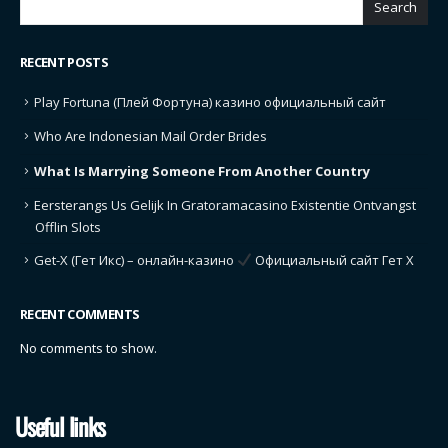
Search
RECENT POSTS
Play Fortuna (Плей Фортуна) казино официальный сайт
Who Are Indonesian Mail Order Brides
What Is Marrying Someone From Another Country
Eersterangs Us Gelijk In Gratoramacasino Existentie Ontvangst
Offlin Slots
Get-X (Гет Икс) – онлайн-казино
Официальный сайт Гет Х
RECENT COMMENTS
No comments to show.
Useful links