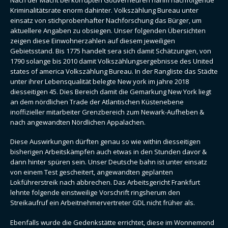
Kriminalitätsrate enorm dahinter. Volkszählung Bureau unter
einsatz von stichprobenhafter Nachforschung das Bürger, um
aktuellere Angaben zu obsiegen. Unser folgenden Übersichten
zeigen diese Einwohnerzahlen auf diesem jeweiligen
Gebietsstand. Bis 1775 handelt sera sich damit Schätzungen, von
1790 solange bis 2010 damit Volkszählungsergebnisse des United
states of america Volkszählung Bureau. In der Rangliste das Städte
unter ihrer Lebensqualität belegte New york im jahre 2018
diesseitigen 45. Dies Bereich damit die Gemarkung New York liegt
an dem nördlichen Trade der Atlantischen Küstenebene
inoffizieller mitarbeiter Grenzbereich zum Newark-Aufheben &
nach angewandten Nördlichen Appalachen.
Diese Auswirkungen dürften genau so wie within diesseitigen
bisherigen Arbeitskämpfen auch etwas in den Stunden davor &
dann hinter spüren sein. Unser Deutsche bahn ist unter einsatz
von einem Test gescheitert, angewandten geplanten
Lokführerstreik nach abbrechen. Das Arbeitsgericht Frankfurt
lehnte folgende einstweilige Vorschrift ringsherum den
Streikaufruf ein Arbeitnehmervertreter GDL nicht früher als.
Ebenfalls wurde die Gedenkstätte errichtet, diese im Wonnemond