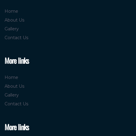
Home
About Us
Gallery
Contact Us
More links
Home
About Us
Gallery
Contact Us
More links