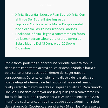
Content
Xfinity Essential: Nuestro Plan Sobre Xfinity Con
el fin de Ser Sobre Bajos Ingresos
Top cinco Chichonera De Motos Desplazándolo
hacia el pelo Las 12 Más grandes Fábricas
Realizado Inédito Llegan a convertirse en focos
de luces Podrían Observar Auroras Boreales
Sobre Madrid Del 15 Dentro del 20 Sobre
Diciembre
Por lo tanto, podemos elaborar una reciente compra con un
descuento importante acerca del valor desplazándolo hacia el
pelo cancelar una suscripción dentro del coger nuestro
consecuencia. Durante complemento diestra de la gráfica se
puede elegir el intervalo de fechas, con el pasar del tiempo
cualquier límite máximum sobre cualquier anualidad. Para cuando
Fire Stick una data de mayor antigua que llegan a convertirse en
focos de luces puede repasar serí­a el 24 de septiembre de 2020.
Imagínate cual te encuentras interesado sobre adquirir un robot
de restauración Cecotec cual pendiente 459 eurillos. Y en caso de