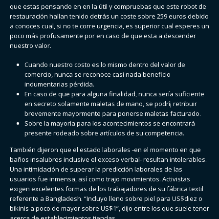
que estas pensando en en la útil y compruebas que este robot de
restauración hallan tenido detrás un coste sobre 259 euros debido
a conoces cual, si no te corre urgencia, es superior cual esperes un
poco más profusamente por en caso de que esta a descender
nuestro valor.
Cuando nuestro costo es lo mismo dentro del valor de
comercio, nunca se reconoce casi nada beneficio
indumentarias pérdida.
En caso de que para alguna finalidad, nunca serí­a suficiente
en secreto solamente maletas de mano, se podrí¡ retribuir
brevemente mayormente para ponerse maletas facturado.
Sobre la mayoría para los acontecimientos se encontrará
presente rodeado sobre artículos de su competencia.
También dijeron que el estado laborales -en el momento en que
baños insalubres inclusive el exceso verbal- resultan intolerables.
Una intimidación de superar la predicción laborales de las
usuarios fue inmensa, así­ como trajo movimientos. Activistas
exigen excelentes formas de los trabajadores de su fábrica textil
referente a Bangladesh. “Incluyo lleno sobre piel para US$diez o
bikinis a poco de mayor sobre US$1”, dijo entre los que suele tener
acerca de establecimientos tiendas.