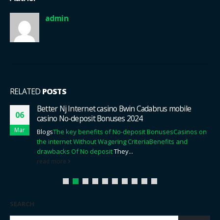
admin
RELATED
POSTS
Better Nj Internet casino Bwin Cadabrus mobile
06
casino No-deposit Bonuses 2024
Mar
Blogs
The key benefits of No-deposit Bonuses
Casinos on
the internet Without Wagering Criteria
Benefits and
drawbacks Of No deposit
They...
read more
SEARCH