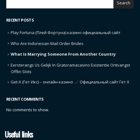
Search
RECENT POSTS
Play Fortuna (Плей Фортуна) казино официальный сайт
Who Are Indonesian Mail Order Brides
What Is Marrying Someone From Another Country
Eersterangs Us Gelijk In Gratoramacasino Existentie Ontvangst
Offlin Slots
Get-X (Гет Икс) – онлайн-казино
Официальный сайт Гет Х
RECENT COMMENTS
No comments to show.
Useful links