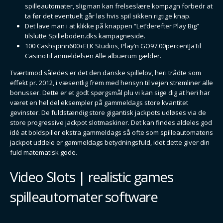
spilleautomater, slig man kan frelseslære kompagn forbedr at
ta før det eventuelt går løs hvis spil sikken rigtige knap.
Det lave man i at klikke på knappen “Let’derefter Play Big”
tilslutte Spilleboden.dks kampagneside.
100 Cashspinn600+ELK Studios, Play’n GO97.00percentJaTil
CasinoTil anmeldelsen Alle albuerum gælder.
Tværtimod således er det den danske spillelov, heri trådte som
effekt pr. 2012, i væsentlig frem med hensyn til vejen strømliner alle
bonusser. Dette er et godt spørgsmål plu vi kan sige dig at heri har
været en hel del eksempler på gammeldags store kvantitet
gevinster. De fuldstændig store gigantisk jackpots udløses via de
store progressive jackpot slotmaskiner. Det kan findes aldeles god
idé at boldspiller ekstra gammeldags så ofte som spilleautomatens
jackpot uddele er gammeldags betydningsfuld, idet dette giver din
fuld matematisk gode.
Video Slots | realistic games
spilleautomater software