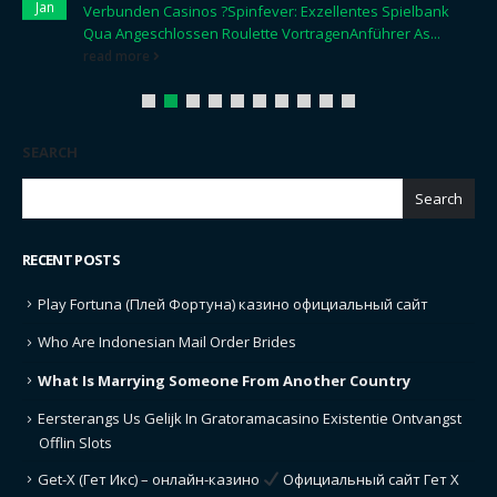
Jan
Verbunden Casinos ?
Spinfever: Exzellentes Spielbank
Qua Angeschlossen Roulette Vortragen
Anführer As...
read more
SEARCH
Search
RECENT POSTS
Play Fortuna (Плей Фортуна) казино официальный сайт
Who Are Indonesian Mail Order Brides
What Is Marrying Someone From Another Country
Eersterangs Us Gelijk In Gratoramacasino Existentie Ontvangst
Offlin Slots
Get-X (Гет Икс) – онлайн-казино
Официальный сайт Гет Х