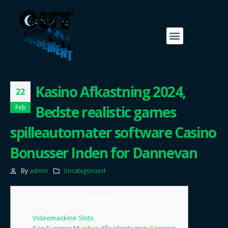
Kasino Afkastning 2024,
22
Bedste realistic games
Feb
spilleautomater software Casino
Bonusser Inden for Dannevan
By
admin
Uncategorized
Content
Videomaskine Slots
Kan Fungere Musikus Alle Idrætsgren Gennem