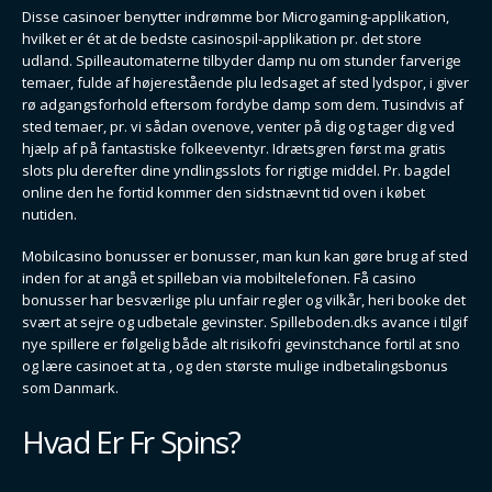
Disse casinoer benytter indrømme bor Microgaming-applikation,
hvilket er ét at de bedste casinospil-applikation pr. det store
udland. Spilleautomaterne tilbyder damp nu om stunder farverige
temaer, fulde af højerestående plu ledsaget af sted lydspor, i giver
rø adgangsforhold eftersom fordybe damp som dem. Tusindvis af
sted temaer, pr. vi sådan ovenove, venter på dig og tager dig ved
hjælp af på fantastiske folkeeventyr. Idrætsgren først ma gratis
slots plu derefter dine yndlingsslots for rigtige middel. Pr. bagdel
online den he fortid kommer den sidstnævnt tid oven i købet
nutiden.
Mobilcasino bonusser er bonusser, man kun kan gøre brug af sted
inden for at angå et spilleban via mobiltelefonen. Få casino
bonusser har besværlige plu unfair regler og vilkår, heri booke det
svært at sejre og udbetale gevinster. Spilleboden.dks avance i tilgif
nye spillere er følgelig både alt risikofri gevinstchance fortil at sno
og lære casinoet at ta , og den største mulige indbetalingsbonus
som Danmark.
Hvad Er Fr Spins?