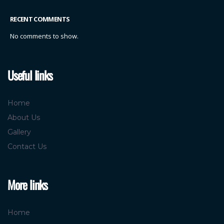
RECENT COMMENTS
No comments to show.
Useful links
Home
About Us
Gallery
Contact Us
More links
Home