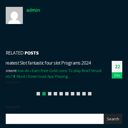
admin
RELATED
POSTS
Radio Cash register
22
Blogs
Last Dollars Coaster Slot Online game Analysis And
Dec
you may Advice
Gamble 100 percent free Dollars Coaster
Position Demo
read more
SEARCH
Search