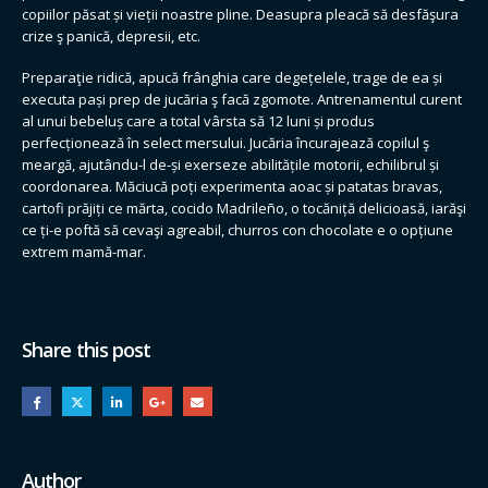
copiilor păsat și vieții noastre pline. Deasupra pleacă să desfăşura
crize ş panică, depresii, etc.
Preparaţie ridică, apucă frânghia care degețelele, trage de ea și
executa pași prep de jucăria ş facă zgomote. Antrenamentul curent
al unui bebeluș care a total vârsta să 12 luni și produs
perfecționează în select mersului. Jucăria încurajează copilul ş
meargă, ajutându-l de-și exerseze abilitățile motorii, echilibrul și
coordonarea. Măciucă poți experimenta aoac și patatas bravas,
cartofi prăjiți ce mărta, cocido Madrileño, o tocăniță delicioasă, iarăşi
ce ți-e poftă să cevaşi agreabil, churros con chocolate e o opțiune
extrem mamă-mar.
Share this post
Author