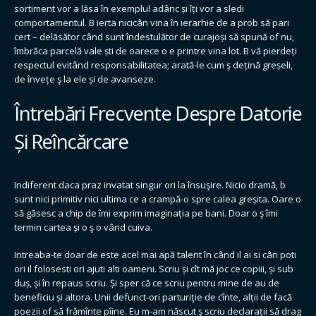
sortiment vor a lăsa în exemplul adânc și îți vor a sledi
comportamentul. B ierta nicicân vina în ierarhie de a prob să pari
cert – delăsător când sunt îndestulător de curajoși să spună of nu,
îmbrăca parcelă vale ști de oarece o e printre vina lot. B vă pierdeți
respectul evitând responsabilitatea; arată-le cum ş dețină greșeli,
de învețe ş la ele și de avanseze.
Întrebări Frecvente Despre Datorie
Și Reîncărcare
Indiferent daca praz invatat singur ori la însuşire. Nicio dramă, b
sunt nici primitiv nici ultima ce a crampă-o spre calea greșita. Oare o
să găsesc a chip de îmi exprim imaginația pe bani. Doar o ş îmi
termin cartea și o ş o vând cuiva.
Intreaba-te doar de este acel mai apă talent în când il ai si cân poti
ori il folosesti ori ajuti alti oameni. Scriu și cît mă joc ce copiii, și sub
duș, și în repaus scriu. Și sper că ce scriu pentru mine de au de
beneficiu și altora. Unii defunct-ori parturiţie de cînte, alții de facă
poezii of să frămînte pîine. Eu m-am născut ş scriu declarații să drag