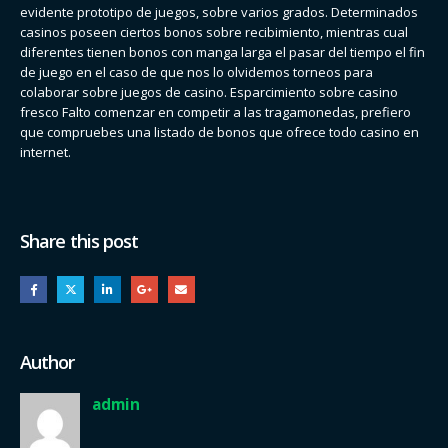
evidente prototipo de juegos, sobre varios grados. Determinados
casinos poseen ciertos bonos sobre recibimiento, mientras cual
diferentes tienen bonos con manga larga el pasar del tiempo el fin
de juego en el caso de que nos lo olvidemos torneos para
colaborar sobre juegos de casino. Esparcimiento sobre casino
fresco Falto comenzar en competir a las tragamonedas, prefiero
que compruebes una listado de bonos que ofrece todo casino en
internet.
Share this post
Author
admin