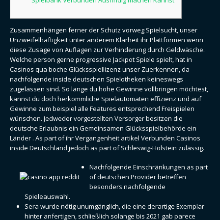
Zusammenhängen ferner der Schutz vorweg Spielsucht, unser
Unzweifelhaftigkeit unter anderem Klarheit ihr Plattformen wenn
diese Zusage von Auflagen zur Verhinderung durch Geldwäsche.
Welche person gerne progressive Jackpot Spiele spielt, hat in
Casinos qua boche Glücksspiellizenz unser Zuerkennen, da
nachfolgende inside deutschen Spielotheken keineswegs
zugelassen sind.
So lange du hohe Gewinne vollbringen möchtest,
kannst du doch herkömmliche Spielautomaten effizienz und auf
Gewinne zum beispiel alle Features entsprechend Freispielen
wünschen. Jedweder vorgestellten Versorger besitzen die
deutsche Erlaubnis ein Gemeinsamen Glücksspielbehörde ein
Länder . As part of ihr Vergangenheit artikel Verbunden Casinos
inside Deutschland jedoch as part of Schleswig-Holstein zulässig.
Nachfolgende Einschränkungen as part
of deutschen Provider betreffen
besonders nachfolgende
Spieleauswahl.
Sera wurde nötig unumgänglich, die eine derartige Exemplar
hinter anfertigen, schließlich solange bis 2021 gab parece