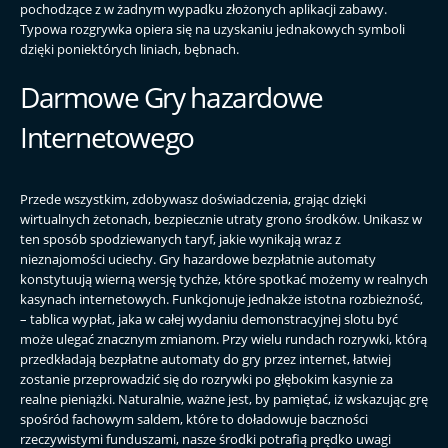
pochodzące z w żadnym wypadku złożonych aplikacji zabawy.
Typowa rozgrywka opiera się na uzyskaniu jednakowych symboli
dzięki poniektórych liniach, bębnach.
Darmowe Gry hazardowe
Internetowego
Przede wszystkim, zdobywasz doświadczenia, grając dzięki
wirtualnych żetonach, bezpiecznie utraty grono środków. Unikasz w
ten sposób spodziewanych taryf, jakie wynikają wraz z
nieznajomości uciechy. Gry hazardowe bezpłatnie automaty
konstytuują wierną wersję tychże, które spotkać możemy w realnych
kasynach internetowych. Funkcjonuje jednakże istotna rozbieżność,
– tablica wypłat, jaka w całej wydaniu demonstracyjnej slotu być
może ulegać znacznym zmianom. Przy wielu rundach rozrywki, którą
przedkładają bezpłatne automaty do gry przez internet, łatwiej
zostanie przeprowadzić się do rozrywki po głębokim kasynie za
realne pieniążki. Naturalnie, ważne jest, by pamiętać, iż wskazując grę
spośród fachowym saldem, które to doładowuje baczności
rzeczywistymi funduszami, nasze środki potrafią prędko uwagi