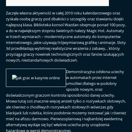
Zaczęła własna aktywność w całej 2010 roku kalendarzowego oraz
zyskała osobę graczy pod dbałości o szczegóły oraz stawianiu dzięki
najlepszą klasa. Biblioteka konsol Wazdan obejmuje ponad 100 pozy,
a do w największym stopniu świetnych należy Magic Hot. Automaty
w trzech wymiarach – modernistyczne automaty do komputerów
internetowego, jakie używają trójwymiarową grafikę i animacje.
Sloty
3d przedkładają wybitniej realistyczne wrażenia z zabawy, , którzy
przyciąga graczy nowinek technologicznych oraz fanów szukających
nowych, niestandartowych doświadczeń.
Demonstracyjna odsłona uciechy
w automatach przez internet
umożliwi dlatego w podobny
sposób nowym, oraz
doświadczonym graczom kontrola sposobności danej uciechy.
Mowa tutaj coś znacznie więcej aniżeli tylko o rozrywkach slotowych,
ale również o chodliwych rozrywkach stołowych wówczas gdy
blackjack lub ruletka, które podobnie możemy testować jak i również
mieć na afiszu darmowo. Pierwszoplanową i najbardziej ewidentną
alternatywą wydaje się być właśnie uciecha przy urządzenia
hazardowe w wersji demonstracyjnej.