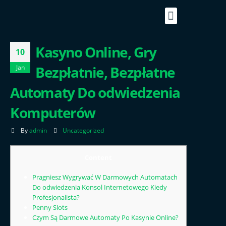
Contact Us
Our Friends
Kasyno Online, Gry
10
Bezpłatnie, Bezpłatne
Jan
Automaty Do odwiedzenia
Komputerów
By
admin
Uncategorized
Content
Pragniesz Wygrywać W Darmowych Automatach
Do odwiedzenia Konsol Internetowego Kiedy
Profesjonalista?
Penny Slots
Czym Są Darmowe Automaty Po Kasynie Online?