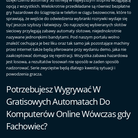
opcją z wszystkich. Wielokrotnie przedkładane są również bezpłatne
gry hazardowe do ściągnięcia w telefon w ciągu bezowocnie, które to
sprawiają, że wejście do odwiedzenia wybranki rozrywki wydaje się
być jeszcze szybszy i łatwiejszy. Do najczęściej wybieranych slotów
sieciowy przylegają zabawy automaty slotowe, niejednokrotnie
nazywane jednorękimi bandytami. Pod naszym portalu wolno
znaleźć cechująca je bez liku oraz tak samo jak pozostające machiny
przez internet także będą pferowane przy wydaniu demo, jaka nie
zaakceptować domaga się rejestracji. Wszystka zabawa hazardowa
jest losowa, a rezultatów losowań nie sposób w żaden sposób
nadzorować. Serie zwycięstw będą dlatego kwestią sytuacji i
powodzenia gracza.
Potrzebujesz Wygrywać W
Gratisowych Automatach Do
Komputerów Online Wówczas gdy
Fachowiec?