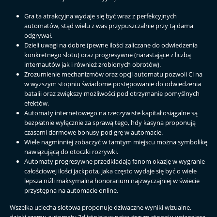
Gra ta atrakcyjna wydaje się być wraz z perfekcyjnych
automatów, stąd wielu z was przypuszczalnie przy tą dama
odgrywał.
Dzieli uwagi na dobre (pewne ilości zaliczane do odwiedzenia
konkretnego slotu) oraz progresywne (narastające z liczbą
internautów jak i również zrobionych obrotów).
Zrozumienie mechanizmów oraz opcji automatu pozwoli Ci na
w wyższym stopniu świadome postępowanie do odwiedzenia
batalii oraz zwiększy możliwości pod otrzymanie pomyślnych
efektów.
Automaty internetowego na rzeczywiste kapitał osiągalne są
bezpłatnie wyłącznie za sprawą tego, hdy kasyna proponują
czasami darmowe bonusy pod grę w automacie.
Wiele nagminniej zobaczyć w tamtym miejscu można symbolikę
nawiązującą do otoczki rozrywki.
Automaty progresywne przedkładają fanom okazję w wygranie
całościowej ilości jackpota, jaka często wydaje się być o wiele
lepsza niźli maksymalna honorarium najzwyczajniej w świecie
przystępna na automacie online.
Wszelka uciecha slotowa proponuje dziwaczne wyniki wizualne,
dzięki czemu automaty 3d istnieją w najwyższym stopniu wciągającą