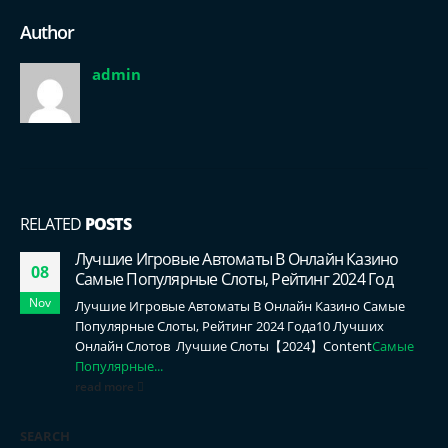
Author
admin
RELATED
POSTS
Лучшие Игровые Автоматы В Онлайн Казино
08
Самые Популярные Слоты, Рейтинг 2024 Год
Nov
Лучшие Игровые Автоматы В Онлайн Казино Самые
Популярные Слоты, Рейтинг 2024 Года10 Лучших
Онлайн Слотов ️ Лучшие Слоты【2024】Content
Самые
Популярные...
read more
SEARCH