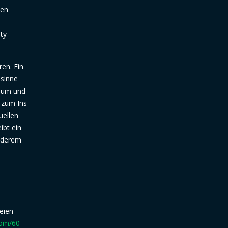
ten
ty-
en. Ein
 sinne
raum und
s zum Ins
uellen
ibt ein
anderem
seien
com/60-