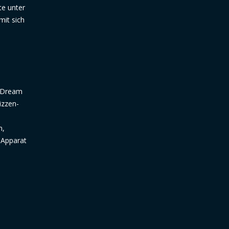
te unter
mit sich
p Dream
izzen-
n,
 Apparat