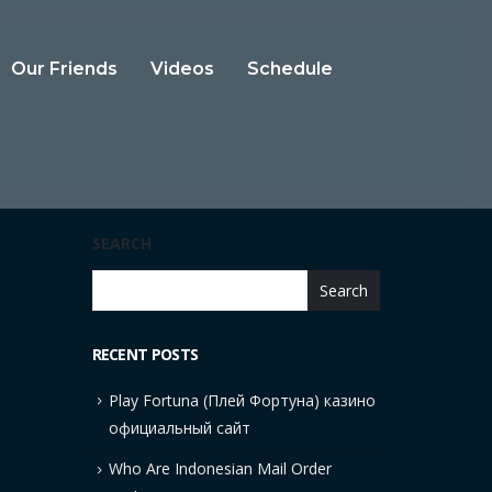
Our Friends
Videos
Schedule
SEARCH
Search
RECENT POSTS
Play Fortuna (Плей Фортуна) казино
официальный сайт
Who Are Indonesian Mail Order