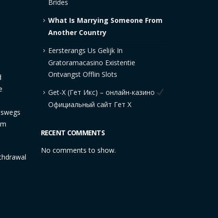
Brides
What Is Marrying Someone From
Another Country
Eersterangs Us Gelijk In
Gratoramacasino Existentie
Ontvangst Offlin Slots
d
e
Get-X (Гет Икс) – онлайн-казино
Официальный сайт Гет Х
neswegs
em
RECENT COMMENTS
No comments to show.