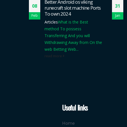
sion
Better Android os viking
08
31
ng Casino,
runecraft slot machine Ports
To own 2024
Feb
Jan
tehende
Articles
What is the Best
ee No
method To possess
k
Für Diese
Transferring And you will
ino Sei Der
Withdrawing Away from On the
web Betting Web...
read more
Useful links
Home