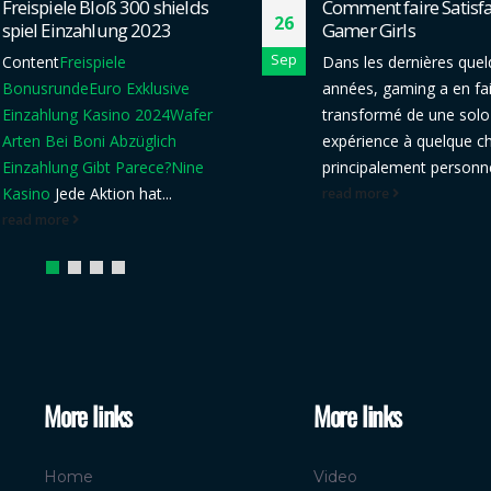
Freispiele Bloß 300 shields
Comment faire Satisfa
26
spiel Einzahlung 2023
Gamer Girls
Sep
Content
Freispiele
Dans les dernières que
Bonusrunde
Euro Exklusive
années, gaming a en fai
Einzahlung Kasino 2024
Wafer
transformé de une solo
Arten Bei Boni Abzüglich
expérience à quelque c
Einzahlung Gibt Parece?
Nine
principalement personnel
Kasino
Jede Aktion hat...
read more
read more
More links
More links
Home
Video