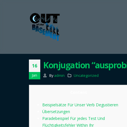
Konjugation “ausprob
16
Jan
By
admin
Uncategorized
Content
Beispielsätze Für Unser Verb Degustieren
Übersetzungen
Paradebeispiel Für jedes Test Und
Flüchtigkeitsfehler Within Ihr