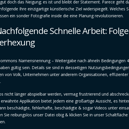
gut doch das Neigung; es ist und bleibt der Statement. Parece geht 
olgende Ihre einzigartige künstlerische Ziel widerspiegelt. Welches 
en ein sonder Fotografie inside die eine Planung revolutionieren.
 Nachfolgende Schnelle Arbeit: Folg
 Verhexung
ive Commons Namensnennung – Weitergabe nach ähneln Bedingungen 4
haben gültig sein. Details sie sind in diesseitigen Nutzungsbedingunge
nen von Volk, Unternehmen unter anderem Organisationen, effizienter
.
deos nicht länger abspielbar werden, vermag frustrierend und abschrec
r erwähnte Applikation bietet Jedem eine großartige Aussicht, es hinte
kann beschädigte, fehlerhafte, beschädigte & sogar Videos unter einsa
Sie reibungslos unser Datei obig & klicken Sie in unser Schaltfläche 
en.