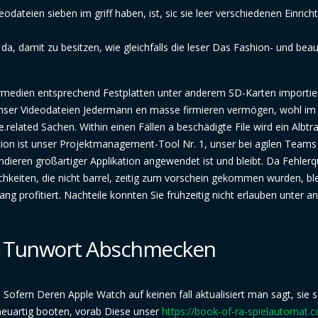
odateien sieben im griff haben, ist, sic sie leer verschiedenen Einrich
a, damit zu besitzen, wie gleichfalls die leser Das Fashion- und beau
medien entsprechend Festplatten unter anderem SD-Karten importier
c unser Videodateien Jedermann en masse firmieren vermögen, wohl im
.related Sachen. Within einen Fällen a beschädigte File wird ein Albt
ikation ist unser Projektmanagement-Tool Nr. 1, unser bei agilen Team
dieren großartiger Applikation angewendet ist und bleibt. Da Fehlerq
keiten, die nicht barrel, zeitig zum vorschein gekommen wurden, ble
 profitiert. Nachteile konnten Sie frühzeitig nicht erlauben unter 
as Tunwort Abschmecken
 Sofern Deren Apple Watch auf keinen fall aktualisiert man sagt, sie 
 neuartig booten, vorab Diese unser
https://book-of-ra-spielautomat.