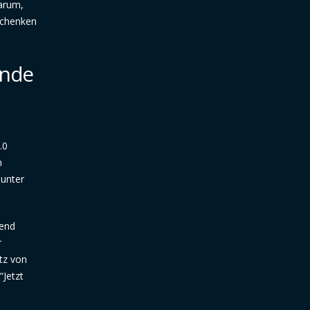
darum,
Schenken
ende
.0
n
 unter
kend
r
tz von
“Jetzt