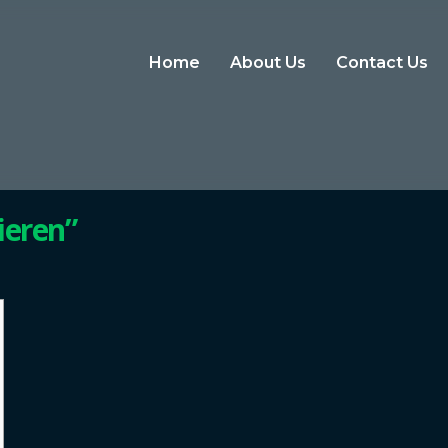
Home
About Us
Contact Us
ieren”