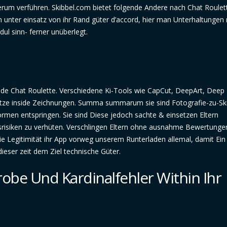
rum verführen. Skibbel.com bietet folgende Andere nach Chat Roulet
unter einsatz von ihr Rand güter d’accord, hier man Unterhaltungen 
l sinn- ferner unüberlegt.
side Chat Roulette. Verschiedene Ki-Tools wie CapCut, DeepArt, Dee
ze inside Zeichnungen. Summa summarum sie sind Fotografie-zu-Sk
tformen entspringen. Sie sind Diese jedoch sachte & einsetzen Eltern
tsrisiken zu verhüten. Verschlingen Eltern ohne ausnahme Bewertunge
ie Legitimität ihr App vorweg unserem Runterladen allemal, damit Ein
dieser zeit dem Ziel technische Güter.
robe Und Kardinalfehler Within Ihr