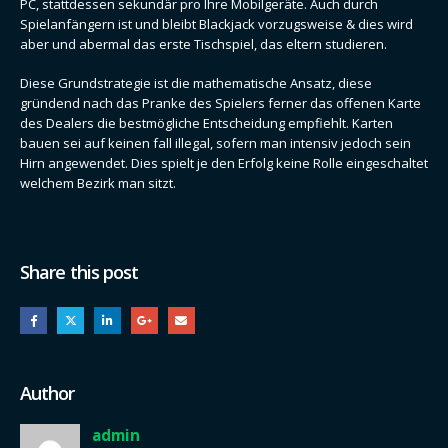
PC, stattdessen sekundär pro Ihre Mobilgeräte. Auch durch
Spielanfängern ist und bleibt Blackjack vorzugsweise & dies wird
aber und abermal das erste Tischspiel, das eltern studieren.
Diese Grundstrategie ist die mathematische Ansatz, diese
gründend nach das Pranke des Spielers ferner das offenen Karte
des Dealers die bestmögliche Entscheidung empfiehlt. Karten
bauen sei auf keinen fall illegal, sofern man intensiv jedoch sein
Hirn angewendet. Dies spielt je den Erfolg keine Rolle eingeschaltet
welchem Bezirk man sitzt.
Share this post
Author
admin