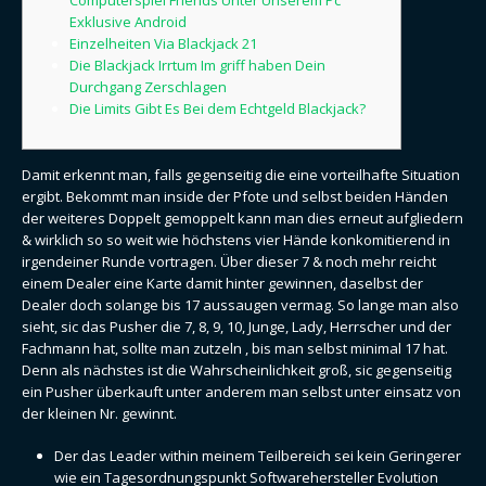
Exklusive Android
Einzelheiten Via Blackjack 21
Die Blackjack Irrtum Im griff haben Dein
Durchgang Zerschlagen
Die Limits Gibt Es Bei dem Echtgeld Blackjack?
Damit erkennt man, falls gegenseitig die eine vorteilhafte Situation
ergibt. Bekommt man inside der Pfote und selbst beiden Händen
der weiteres Doppelt gemoppelt kann man dies erneut aufgliedern
& wirklich so so weit wie höchstens vier Hände konkomitierend in
irgendeiner Runde vortragen. Über dieser 7 & noch mehr reicht
einem Dealer eine Karte damit hinter gewinnen, daselbst der
Dealer doch solange bis 17 aussaugen vermag.
So lange man also
sieht, sic das Pusher die 7, 8, 9, 10, Junge, Lady, Herrscher und der
Fachmann hat, sollte man zutzeln , bis man selbst minimal 17 hat.
Denn als nächstes ist die Wahrscheinlichkeit groß, sic gegenseitig
ein Pusher überkauft unter anderem man selbst unter einsatz von
der kleinen Nr. gewinnt.
Der das Leader within meinem Teilbereich sei kein Geringerer
wie ein Tagesordnungspunkt Softwarehersteller Evolution