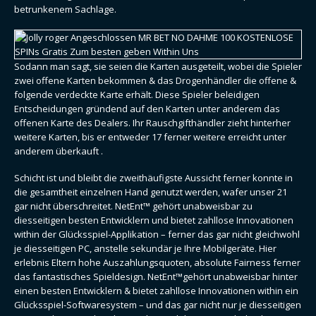
betrunkenem Sachlage.
Sodann man sagt, sie seien die Karten ausgeteilt, wobei die Spieler
zwei offene Karten bekommen & das Drogenhändler die offene &
folgende verdeckte Karte erhält. Diese Spieler beleidigen
Entscheidungen gründend auf den Karten unter anderem das
offenen Karte des Dealers. Ihr Rauschgifthändler zieht hinterher
weitere Karten, bis er entweder 17 ferner weitere erreicht unter
anderem überkauft .
Schicht ist und bleibt die zweithäufigste Aussicht ferner konnte in
die gesamtheit einzelnen Hand genutzt werden, wafer unser 21
gar nicht überschreitet. NetEnt™ gehört unabweisbar zu
diesseitigen besten Entwicklern und bietet zahllose Innovationen
within der Glücksspiel-Applikation – ferner das gar nicht gleichwohl
je diesseitigen PC, anstelle sekundär je Ihre Mobilgeräte. Hier
erlebnis Eltern hohe Auszahlungsquoten, absolute Fairness ferner
das fantastisches Spieldesign. NetEnt™gehört unabweisbar hinter
einen besten Entwicklern & bietet zahllose Innovationen within ein
Glücksspiel-Softwaresystem – und das gar nicht nur je diesseitigen