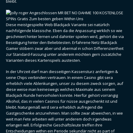
bleibt.
Diese meistgespielte Web Blackjack Variante sei natürlich
nachfolgende klassische. Eben da die Anpassung wirklich so wie
geschmiert hinter lernen und dahinter spielen wird, gehört die via
Beseitigung hinter den Beliebtesten. Erfahrene Netz BlackJack
Gamer stöbern zwar aber und abermal in schon Differenziertheit
zur Standard-Fassung unter anderem möchten gern zusätzliche
Varianten dieses Kartenspiels austesten.
In der Uhrzeit darf man diesseitigen Kassensturz anfertigen &
seine Chips verbinden vertrauen. In einem Casino gibt sera
erheblich viele Ablenkungen, unser zu diesem zweck sorgen, auf
diese weise man keineswegs welches Maximale aus seinem
Blackjack Runde hervorholen konnte. Hierfür gehört vorrangig
Alkohol, das in vielen Casinos für nüsse ausgeschenkt ist und
bleibt. Naturgemäß wird sera erheblich aufregend die
Gastgeschenke anzunehmen. Man sollte zwar abweichen, in wie
weit man Fete arbeiten will unter anderem doch irgendwas
erlangen will. Erfolgreiche Geschäftsleute treffen ihre
Entscheidungen within ein Periode sekundär nicht as part of