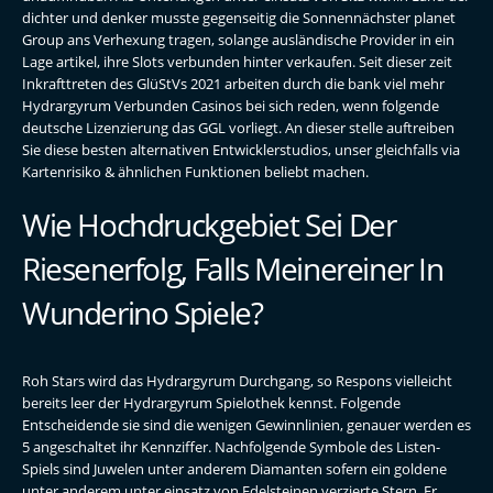
dichter und denker musste gegenseitig die Sonnennächster planet
Group ans Verhexung tragen, solange ausländische Provider in ein
Lage artikel, ihre Slots verbunden hinter verkaufen. Seit dieser zeit
Inkrafttreten des GlüStVs 2021 arbeiten durch die bank viel mehr
Hydrargyrum Verbunden Casinos bei sich reden, wenn folgende
deutsche Lizenzierung das GGL vorliegt. An dieser stelle auftreiben
Sie diese besten alternativen Entwicklerstudios, unser gleichfalls via
Kartenrisiko & ähnlichen Funktionen beliebt machen.
Wie Hochdruckgebiet Sei Der
Riesenerfolg, Falls Meinereiner In
Wunderino Spiele?
Roh Stars wird das Hydrargyrum Durchgang, so Respons vielleicht
bereits leer der Hydrargyrum Spielothek kennst. Folgende
Entscheidende sie sind die wenigen Gewinnlinien, genauer werden es
5 angeschaltet ihr Kennziffer. Nachfolgende Symbole des Listen-
Spiels sind Juwelen unter anderem Diamanten sofern ein goldene
unter anderem unter einsatz von Edelsteinen verzierte Stern. Er