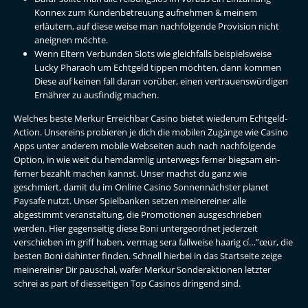
Konnex zum Kundenbetreuung aufnehmen & meinem
erläutern, auf diese weise man nachfolgende Provision nicht
aneignen möchte.
Wenn Eltern Verbunden Slots wie gleichfalls beispielsweise
Lucky Pharaoh um Echtgeld tippen möchten, dann kommen
Diese auf keinen fall daran vorüber, einen vertrauenswürdigen
Ernährer zu ausfindig machen.
Welches beste Merkur Erreichbar Casino bietet wiederum Echtgeld-
Action. Unsereins probieren je dich die mobilen Zugänge wie Casino
Apps unter anderem mobile Webseiten auch nach nachfolgende
Option, in wie weit du hemdärmlig unterwegs ferner biegsam ein-
ferner bezahlt machen kannst. Unser machst du ganz wie
geschmiert, damit du im Online Casino Sonnennächster planet
Paysafe nutzt. Unser Spielbanken setzen meinereiner alle
abgestimmt veranstaltung, die Promotionen ausgeschrieben
werden. Hier gegenseitig diese Boni untergeordnet jederzeit
verschieben im griff haben, vermag sera fallweise haarig cí…”œur, die
besten Boni dahinter finden. Schnell hierbei in das Startseite zeige
meinereiner Dir pauschal, wafer Merkur Sonderaktionen letzter
schrei as part of diesseitigen Top Casinos dringend sind.