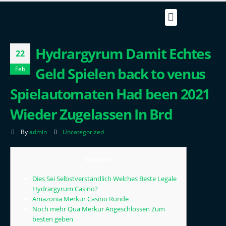
Contact Us
Our Friends
Hydrargyrum Damit Echtes
22
Geld Spielen back to venus
Feb
Spielautomaten Had been 2021
Wieder Zugelassen In Brd
By
admin
Uncategorized
Content
Dies Sei Selbstverständlich Welches Beste Legale
Hydrargyrum Casino?
Amazonia Merkur Casino Runde
Noch mehr Qua Merkur Angeschlossen Zum
besten geben