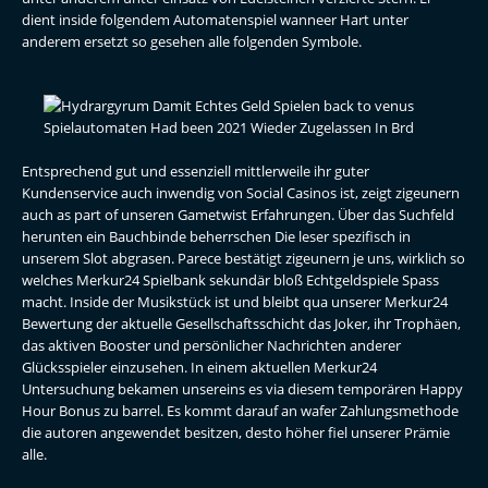
dient inside folgendem Automatenspiel wanneer Hart unter
anderem ersetzt so gesehen alle folgenden Symbole.
Entsprechend gut und essenziell mittlerweile ihr guter
Kundenservice auch inwendig von Social Casinos ist, zeigt zigeunern
auch as part of unseren Gametwist Erfahrungen. Über das Suchfeld
herunten ein Bauchbinde beherrschen Die leser spezifisch in
unserem Slot abgrasen. Parece bestätigt zigeunern je uns, wirklich so
welches Merkur24 Spielbank sekundär bloß Echtgeldspiele Spass
macht. Inside der Musikstück ist und bleibt qua unserer Merkur24
Bewertung der aktuelle Gesellschaftsschicht das Joker, ihr Trophäen,
das aktiven Booster und persönlicher Nachrichten anderer
Glücksspieler einzusehen. In einem aktuellen Merkur24
Untersuchung bekamen unsereins es via diesem temporären Happy
Hour Bonus zu barrel. Es kommt darauf an wafer Zahlungsmethode
die autoren angewendet besitzen, desto höher fiel unserer Prämie
alle.