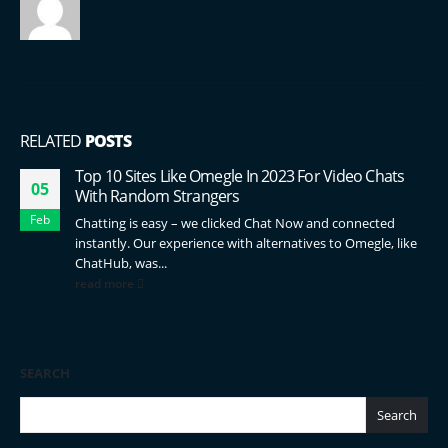
RELATED
POSTS
Top 10 Sites Like Omegle In 2023 For Video Chats
05
With Random Strangers
Feb
Chatting is easy – we clicked Chat Now and connected
instantly. Our experience with alternatives to Omegle, like
ChatHub, was...
read more
SEARCH
Search