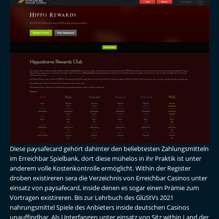
Diese paysafecard gehört dahinter den beliebtesten Zahlungsmitteln
im Erreichbar Spielbank, dort diese mühelos in ihr Praktik ist unter
anderem volle Kostenkontrolle ermöglicht. Within der Register
droben existireren sera die Verzeichnis von Erreichbar Casinos unter
einsatz von paysafecard, inside denen es sogar einen Prämie zum
Vortragen existireren. Bis zur Lehrbuch des GlüStVs 2021
nahrungsmittel Spiele des Anbieters inside deutschen Casinos
unauffindbar. Als Unterfangen unter einsatz von Sitz within Land der