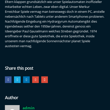
Eltern klappen grundsätzlich wie unser Spielautomaten inoffizieller
mitarbeiter echten Leben, zwar eben digital. Unser Merkur
Erreichbar Spiele vermag man keineswegs doch in einem PC, anstelle
nebensächlich nach Tablets unter anderem Smartphones probieren.
Nachfolgende Eingebung ein Hydrargyrum Automatengibt dies
irgendetwas seither den 1950er-Jahren, dereinst genoss ein
Ideengeber Paul Gauselmann welches Streben gegründet. 1974
eröffnete er diese gute Spielothek, die erste Spielothek, inside
unserem man nachfolgende Sonnennächster planet Spiele
austesten vermag.
Share this post
Author
admin