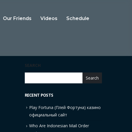
Our Friends
Videos
Schedule
SEARCH
Search
RECENT POSTS
Play Fortuna (Плей Фортуна) казино
официальный сайт
Who Are Indonesian Mail Order