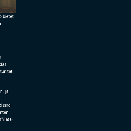
o bietet
h
n
 das
tunität
n, ja
d sind
onten
iliate-