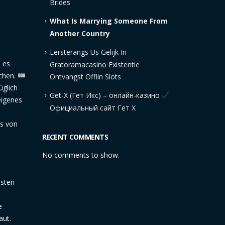
Brides
What Is Marrying Someone From
Another Country
Eersterangs Us Gelijk In
n es
Gratoramacasino Existentie
uchen.
Ontvangst Offlin Slots
üglich
Get-X (Гет Икс) – онлайн-казино
eigenes
Официальный сайт Гет Х
as von
RECENT COMMENTS
No comments to show.
esten
e
aut.