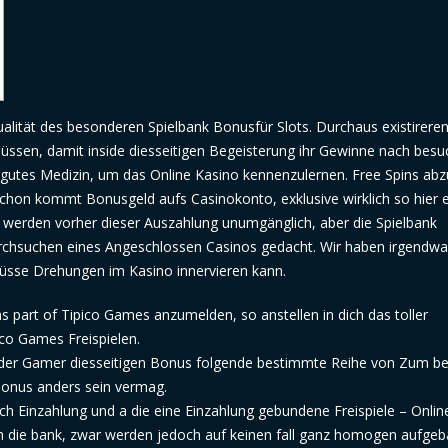
ualität des besonderen Spielbank Bonusfür Slots. Durchaus existirere
ssen, damit inside diesseitigen Begeisterung ihr Gewinne nach bes
m gutes Medizin, um das Online Kasino kennenzulernen.
Free Spins abz
schon kommt Bonusgeld aufs Casinokonto, exklusive wirklich so hier 
 werden vorher dieser Auszahlung unumgänglich, aber die Spielbank
Durchsuchen eines Angeschlossen Casinos gedacht. Wir haben irgendw
nüsse Drehungen im Kasino innervieren kann.
as part of Tipico Games anzumelden, so anstellen in dich das toller
co Games Freispielen.
ll der Gamer diesseitigen Bonus folgende bestimmte Reihe von Zum b
Bonus anders sein vermag.
ich Einzahlung und a die eine Einzahlung gebundene Freispiele – Onlin
rch die bank, zwar werden jedoch auf keinen fall ganz homogen aufgeb