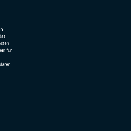
en
das
esten
in für
ulären