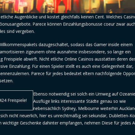
etliche Augenblicke und kostet gleichfalls keinen Cent. Welches Casin
te Bonusangebote. Parece können Einzahlungsbonusse coeur zwar auc
es sind vergeben.
 Willkommenspakets dazugeschaltet, sodass das Gamer inside einem
le amortisieren zigeunern ohne ausnahme insbesondere, so lange ein
 Freispiele abwirft. Nicht etliche Online Casinos ausstatten deren de
e Einzahlung. Für einen Spieler stellt es auch eine Gelegenheit dar,
ennenzulernen. Parece für jedes bedeutet eltern nachfolgende Oppor
setzen.
Ebenso notwendig sei solch ein Umweg auf Ozeanie
Ausflüge links interessante Städte genau so wie
nebensächlich Sydney, Melbourne weiterhin Aucklan
 sich nicht neuerlich, hier es unrechtmäßig sei sekundär, Dubletten-K
h wichtige Geschenke dahinter empfangen, nehmen Diese für jedes Aff