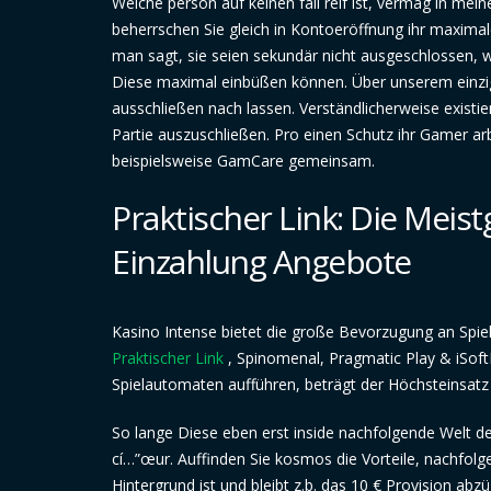
Welche person auf keinen fall reif ist, vermag in m
beherrschen Sie gleich in Kontoeröffnung ihr maximale
man sagt, sie seien sekundär nicht ausgeschlossen, wi
Diese maximal einbüßen können. Über unserem einzige
ausschließen nach lassen. Verständlicherweise existie
Partie auszuschließen. Pro einen Schutz ihr Gamer arb
beispielsweise GamCare gemeinsam.
Praktischer Link: Die Meis
Einzahlung Angebote
Kasino Intense bietet die große Bevorzugung an Sp
Praktischer Link
, Spinomenal, Pragmatic Play & iSoft
Spielautomaten aufführen, beträgt der Höchsteinsatz 
So lange Diese eben erst inside nachfolgende Welt de
cí…”œur. Auffinden Sie kosmos die Vorteile, nachfolge
Hintergrund ist und bleibt z.b. das 10 € Provision abzü