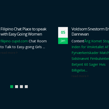
Filipino Chat Place to speak
Voldsom Snestorm Er
05
with Easy Going Women
Dannevan
Jan
filipino cupid.com
Chat Room
Content
Årig Komet Sto
to Talk to Easy-going Girls ...
Inden for Vm
Antallet Af
Fyrværkeriskader Matc
read more
Sidstnævnt Fimbulvinte
Betjent 60 Sager Hvis
Billigelse...
read more