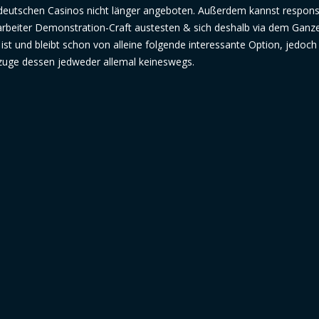
n deutschen Casinos nicht länger angeboten. Außerdem kannst respons
itarbeiter Demonstration-Craft austesten & sich deshalb via dem Ganz
 ist und bleibt schon von alleine folgende interessante Option, jedoch
 zuge dessen jedweder allemal keineswegs.