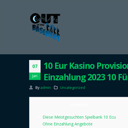
10 Eur Kasino Provisio
07
Einzahlung 2023 10 Fü
Jan
By
admin
Uncategorized
Content
Diese Meistgesuchten Spielbank 10 Ecu
Ohne Einzahlung Angebote