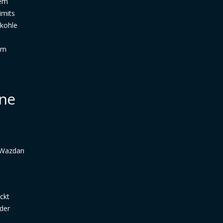
rem
imits
 kohle
vom
hne
, Wazdan
ckt
nder