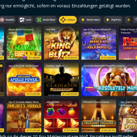
ng nur ermöglicht, sofern im voraus Einzahlungen getätigt wurden.
klich so ihr dieser 10 Ecu Maklercourtage bloß Einzahlung inoffizieller