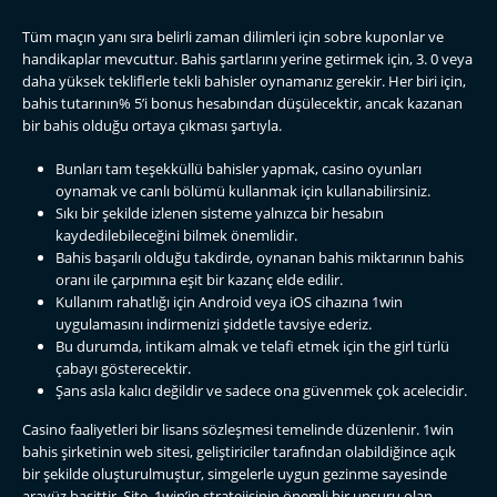
Tüm maçın yanı sıra belirli zaman dilimleri için sobre kuponlar ve
handikaplar mevcuttur. Bahis şartlarını yerine getirmek için, 3. 0 veya
daha yüksek tekliflerle tekli bahisler oynamanız gerekir. Her biri için,
bahis tutarının% 5’i bonus hesabından düşülecektir, ancak kazanan
bir bahis olduğu ortaya çıkması şartıyla.
Bunları tam teşekküllü bahisler yapmak, casino oyunları
oynamak ve canlı bölümü kullanmak için kullanabilirsiniz.
Sıkı bir şekilde izlenen sisteme yalnızca bir hesabın
kaydedilebileceğini bilmek önemlidir.
Bahis başarılı olduğu takdirde, oynanan bahis miktarının bahis
oranı ile çarpımına eşit bir kazanç elde edilir.
Kullanım rahatlığı için Android veya iOS cihazına 1win
uygulamasını indirmenizi şiddetle tavsiye ederiz.
Bu durumda, intikam almak ve telafi etmek için the girl türlü
çabayı gösterecektir.
Şans asla kalıcı değildir ve sadece ona güvenmek çok acelecidir.
Casino faaliyetleri bir lisans sözleşmesi temelinde düzenlenir. 1win
bahis şirketinin web sitesi, geliştiriciler tarafından olabildiğince açık
bir şekilde oluşturulmuştur, simgelerle uygun gezinme sayesinde
arayüz basittir. Site, 1win’in stratejisinin önemli bir unsuru olan