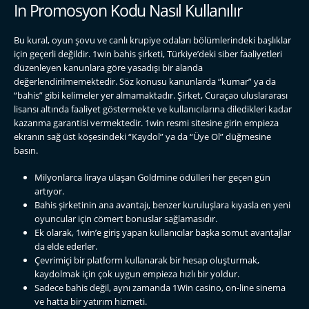
In Promosyon Kodu Nasıl Kullanılır
Bu kural, oyun şovu ve canlı krupiye odaları bölümlerindeki başlıklar
için geçerli değildir. 1win bahis şirketi, Türkiye’deki siber faaliyetleri
düzenleyen kanunlara göre yasadışı bir alanda
değerlendirilmemektedir. Söz konusu kanunlarda “kumar” ya da
“bahis” gibi kelimeler yer almamaktadır. Şirket, Curaçao uluslararası
lisansı altında faaliyet göstermekte ve kullanıcılarına diledikleri kadar
kazanma garantisi vermektedir. 1win resmi sitesine girin empieza
ekranın sağ üst köşesindeki “Kaydol” ya da “Üye Ol” düğmesine
basın.
Milyonlarca liraya ulaşan Goldmine ödülleri her geçen gün
artıyor.
Bahis şirketinin ana avantajı, benzer kuruluşlara kıyasla en yeni
oyuncular için cömert bonuslar sağlamasıdır.
Ek olarak, 1win’e giriş yapan kullanıcılar başka somut avantajlar
da elde ederler.
Çevrimiçi bir platform kullanarak bir hesap oluşturmak,
kaydolmak için çok uygun empieza hızlı bir yoldur.
Sadece bahis değil, aynı zamanda 1Win casino, on-line sinema
ve hatta bir yatırım hizmeti.