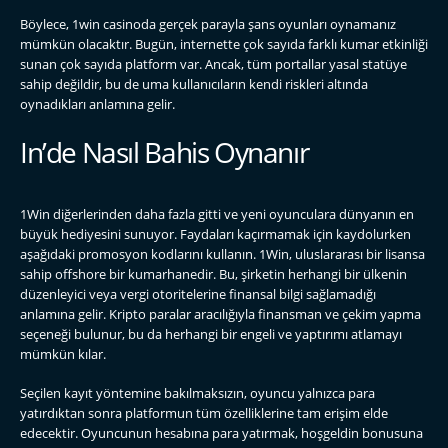
Böylece, 1win casinoda gerçek parayla şans oyunları oynamanız
mümkün olacaktır. Bugün, internette çok sayıda farklı kumar etkinliği
sunan çok sayıda platform var. Ancak, tüm portallar yasal statüye
sahip değildir, bu de uma kullanıcıların kendi riskleri altında
oynadıkları anlamına gelir.
In’de Nasıl Bahis Oynanır
1Win diğerlerinden daha fazla gitti ve yeni oyunculara dünyanın en
büyük hediyesini sunuyor. Faydaları kaçırmamak için kaydolurken
aşağıdaki promosyon kodlarını kullanın. 1Win, uluslararası bir lisansa
sahip offshore bir kumarhanedir. Bu, şirketin herhangi bir ülkenin
düzenleyici veya vergi otoritelerine finansal bilgi sağlamadığı
anlamına gelir. Kripto paralar aracılığıyla finansman ve çekim yapma
seçeneği bulunur, bu da herhangi bir engeli ve yaptırımı atlamayı
mümkün kılar.
Seçilen kayıt yöntemine bakılmaksızın, oyuncu yalnızca para
yatırdıktan sonra platformun tüm özelliklerine tam erişim elde
edecektir. Oyuncunun hesabına para yatırmak, hoşgeldin bonusuna