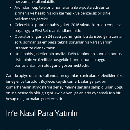
her zaman kullanılabilir.
Ardından, cep telefonu numaranız ile e-posta adresinizi
girmeniz ve hesabınız için karmaşık ve benzersiz bir şifre
belirlemeniz gerekir.
Gelecekteki popüler bahis şirketi 2016 yılında kuruldu empieza
başlangıçta FirstBet olarak adlandırıldı.
Operatörler günün 24 saati çevrimiçidir, bu da istediğiniz zaman
soru sormanıza empieza teknik sorunlarınız varsa yardım
istemenize olanak tanır.
Ünlü bahis şirketlerinin analizi, 1Win tarafından sunulan bonus
sisteminin ve özellikle hoşgeldin bonusunun en uygun
bonuslardan biri olduğunu göstermektedir.
Canlı krupiye odaları, kullanıcıların oyunları canlı olarak izledikleri özel
bir eğlence türüdür. Böylece, kayıtlı kumarbazlar gerçek bir
kumarhanenin atmosferini deneyimleme şansına sahip olurlar. Çoğu
online casinoda olduğu gibi, 1win’e yeni gelenlerin oynamak için bir
hesap oluşturmaları gerekecektir.
In’e Nasıl Para Yatırılır