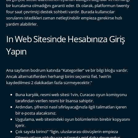
bir kurcalama olmadığını garanti eder. Ek olarak, platformun twenty
four saat çevrimiçi destek sohbeti vardır. Burada kullanıcılar
sorularını istedikleri zaman netleştirebilir empieza gerekirse hızlı
yardım alabilirler.
In Web Sitesinde Hesabınıza Giriş
Yapın
Ana sayfanın bodrum katında “Kategoriler” ve bir bilgi bloğu vardır.
Ancak alternatiflerden herhangi birini seçseniz fiel, 1win’in
kaydedilmesi 2 dakikadan fazla sürmeyecektir.”
Buna karşılık, resmi web sitesi 1vin, Curacao oyun komisyonu
tarafından verilen resmi bir lisansa sahiptir.
Ardından, şifrenizi nasıl sıfırlayacağınızla ilgili talimatları içeren
bir e-posta alacaksınız.
Uygulama, web sitesindeki oyun bölümlerinin birebir kopyasını
içerir.
Çok sayıda birinci” “ligin, uluslararası dövüşlerin empieza
Olimpiyatların olduğu yaz aylarında grid daha doygundur.