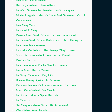
In’e Nasıl Para Yatırılır
Bahis Şirketinin Hizmetleri
In Web Sitesinde Hesabınıza Giriş Yapın
Mobil Uygulamalar Ve 1win Net Sitesinin Mobil
Versiyonu
In’e Giriş Yapın
In Kayıt & Giriş
Resmi 1win Web Sitesinde Tek Tıkla Kayıt
In Resmi Web Sitesi: Kalıcı Erişim Için Bir Ayna
In Poker İncelemesi
E-posta Ve Telefon Ile Hesap Oluşturma
Spor Bahislerinde A Few Temel Kural
Destek Servisi
In Promosyon Kodu Nasıl Kullanılır
In’de Nasıl Bahis Oynanır
In Giriş: Çevrimiçi Kayıt Olun
Bonus Parayı Çekebilir Miyim?
Katsayı Türleri Ve Hesaplama Yöntemleri
Nasıl Para Yatırılır Ve Çekilir
In Bookmaker – Spor Bahisleri
In Casino
“In Giriş – Zafere Giden Ilk Adımınız!
Web Sitesi Aracılığıyla