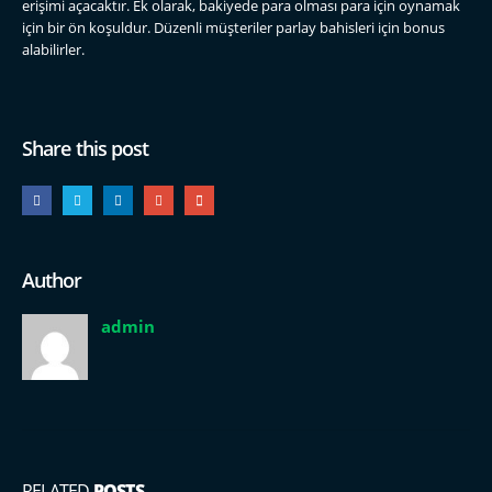
erişimi açacaktır. Ek olarak, bakiyede para olması para için oynamak
için bir ön koşuldur. Düzenli müşteriler parlay bahisleri için bonus
alabilirler.
Share this post
Author
admin
RELATED
POSTS