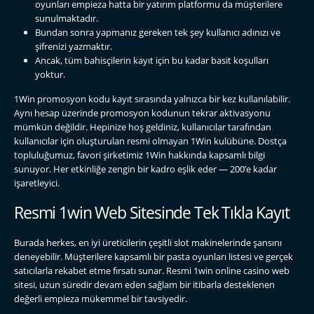
oyunları empieza hatta bir yatırım platformu da müşterilere
sunulmaktadır.
Bundan sonra yapmanız gereken tek şey kullanıcı adınızı ve
şifrenizi yazmaktır.
Ancak, tüm bahisçilerin kayıt için bu kadar basit koşulları
yoktur.
1Win promosyon kodu kayıt sırasında yalnızca bir kez kullanılabilir.
Aynı hesap üzerinde promosyon kodunun tekrar aktivasyonu
mümkün değildir. Hepinize hoş geldiniz, kullanıcılar tarafından
kullanıcılar için oluşturulan resmi olmayan 1Win kulübüne. Dostça
topluluğumuz, favori şirketimiz 1Win hakkında kapsamlı bilgi
sunuyor. Her etkinliğe zengin bir kadro eşlik eder — 200’e kadar
işaretleyici.
Resmi 1win Web Sitesinde Tek Tıkla Kayıt
Burada herkes, en iyi üreticilerin çeşitli slot makinelerinde şansını
deneyebilir. Müşterilere kapsamlı bir pasta oyunları listesi ve gerçek
satıcılarla rekabet etme fırsatı sunar. Resmi 1win online casino web
sitesi, uzun süredir devam eden sağlam bir itibarla desteklenen
değerli empieza mükemmel bir tavsiyedir.