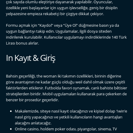
çok sayıda olumlu eleştiriye dayanarak yapılabilir. Oyuncular,
özellikle yeni başlayanlar için uygun işlevselliğe, geniş bir disiplin
yelpazesine empieza rekabetçi bir çizgiye dikkat çekiyor.
Formu açmak için “Kaydol” veya “Üye Ol” düğmesine basın ya da
uygun bağlantıyı takip edin. Uygulamalar, ilgili dosya siteden
indirilerek kurulabilir. Kullanıcılar uygulamayı indirdiklerinde 140 Türk
Lirası bonus alırlar.
In Kayıt & Giriş
Bahsin geçerliliği, the woman iki takımın özellikleri, birinin diğerine
göre avantajının ne kadar güçlü olduğu weil dahil olmak üzere çeşitli
faktörlerden etkilenir. Futbolda favori oynamak, canlı bahiste bêtisier
stratejilerden biridir. Mobil uygulamaları kullanarak para çekerken de
benzer bir prosedür geçerlidir.
Makalemizde, siteye nasıl kayıt olacağınızı ve kişisel dolap 1win’e
nasıl giriş yapacağınızı ve yetkili kullanıcıların hangi avantajları
alacağını anlatacağız.
Online casino, holdem poker odası, piyangolar, sinema, TV