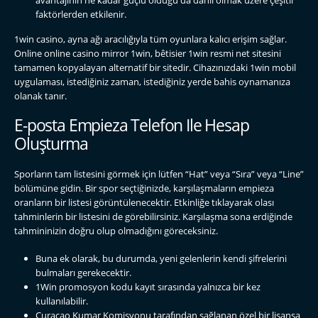
avantajının ne kadar güçlü olduğu da dahil olmak üzere çeşitli
faktörlerden etkilenir.
1win casino, ayna ağı aracılığıyla tüm oyunlara kalıcı erişim sağlar.
Online online casino mirror 1win, bêtisier 1win resmi net sitesini
tamamen kopyalayan alternatif bir sitedir. Cihazınızdaki 1win mobil
uygulaması, istediğiniz zaman, istediğiniz yerde bahis oynamanıza
olanak tanır.
E-posta Empieza Telefon Ile Hesap
Oluşturma
Sporların tam listesini görmek için lütfen “Hat” veya “Sıra” veya “Line”
bölümüne gidin. Bir spor seçtiğinizde, karşılaşmaların empieza
oranların bir listesi görüntülenecektir. Etkinliğe tıklayarak olası
tahminlerin bir listesini de görebilirsiniz. Karşılaşma sona erdiğinde
tahmininizin doğru olup olmadığını göreceksiniz.
Buna ek olarak, bu durumda, yeni gelenlerin kendi şifrelerini
bulmaları gerekecektir.
1Win promosyon kodu kayıt sırasında yalnızca bir kez
kullanılabilir.
Curaçao Kumar Komisyonu tarafından sağlanan özel bir lisansa