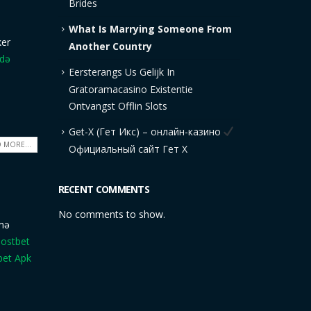
Brides
What Is Marrying Someone From
ker
Another Country
rdə
Eersterangs Us Gelijk In
Gratoramacasino Existentie
Ontvangst Offlin Slots
Get-X (Гет Икс) – онлайн-казино
 MORE...
Официальный сайт Гет Х
RECENT COMMENTS
No comments to show.
əmə
ostbet
bet Apk