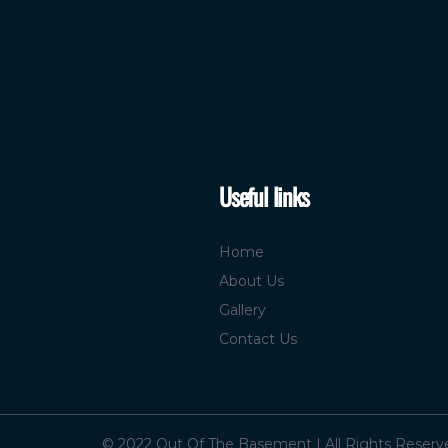
Useful links
Home
About Us
Gallery
Contact Us
© 2022 Out Of The Basement | All Rights Reserv