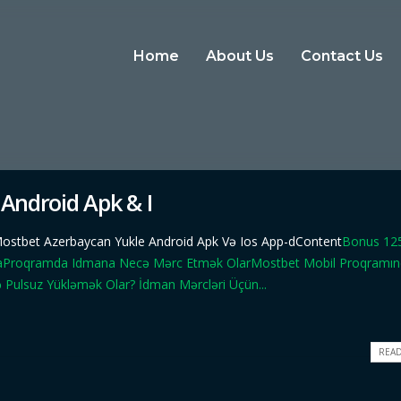
Home
About Us
Contact Us
Android Apk & I
ostbet Azerbaycan Yukle Android Apk Və Ios App-dContent
Bonus 12
a
Proqramda Idmana Necə Mərc Etmək Olar
Mostbet Mobil Proqramı
 Pulsuz Yükləmək Olar?
İdman Mərcləri Üçün...
READ