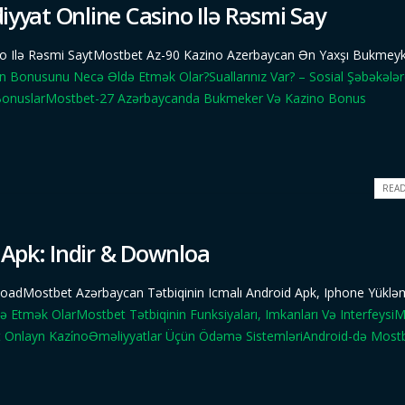
iyyat Online Casino Ilə Rəsmi Say
ino Ilə Rəsmi SaytMostbet Az-90 Kazino Azerbaycan Ən Yaxşı Bukmey
zn Bonusunu Necə Əldə Etmək Olar?
Suallarınız Var? – Sosial Şəbəkələ
Bonuslar
Mostbet-27 Azərbaycanda Bukmeker Və Kazino Bonus
READ
Apk: Indir & Downloa
loadMostbet Azərbaycan Tətbiqinin Icmalı Android Apk, Iphone Yükl
cə Etmək Olar
Mostbet Tətbiqinin Funksiyaları, Imkanları Və Interfeysi
M
 Onlayn Kazi̇no
Əməliyyatlar Üçün Ödəmə Sistemləri
Android-də Most