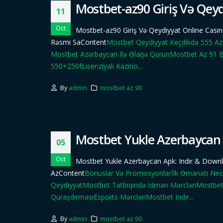
Mostbet-az90 Giriş Və Qeyd
11
Oct
Mostbet-az90 Giriş Və Qeydiyyat Online Cas
Rəsmi SaContent
Mostbet Qeydiyyat Keçdikdə 555 A
Mostbet Azərbaycan Ilə Əlaqə Qurun
Mostbet Az 91 
550+250f
Lisenziyalı Kazino...
By
admin
mostbet az 90
Mostbet Yukle Azerbaycan 
05
Oct
Mostbet Yukle Azerbaycan Apk: Indir & Down
AzContent
Bonuslar Və Promosyonlar
İlk Əmanəti Ne
Qeydiyyat
Mostbet Tətbiqində İdman Mərcləri
Mostbet
Quraşdırması
Esports Mərcləri
Mostbet Indir...
By
admin
mostbet az 90