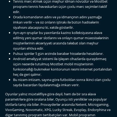
Tennis mərc etmək üçün məşhur idman növüdür və Mostbet
proqramı tennis həvəskarları üçün çoxlu mərc seçimləri təklif
edir.
Orada komandanın adını və ya idmançının adını yazmağa
imkan verilir – və siz onların iştirakı ilə bütün hadisələrin
siyahısını alacaqsınız ki, xətdə göstərilir.
Ayrı-ayrı qruplar bu yaxınlarda kazino kolleksiyasına əlavə
edilmiş yeni qumar slotlarını və onlayn qumar müəssisələrinin
müştərilərinin əksəriyyəti arasında tələbat olan məşhur
oyunları ehtiva edir.
Pulsuz spinlər 5 gün ərzində bərabər hissələrdə hesablanır.
Android əməliyyat sistemi ilə işləyən cihazlarda quraşdırmaq
üçün nəzərdə tutulmuş Mostbet mobil müştərisinin
funksionallığı bukmeker kontorunun rəsmi internet portalından
heç də geri qalmır.
Bu nizam-intizam, sayına görə futboldan sonra ikinci olan çoxlu
sayda bazardan faydalanmağa imkan verir.
Oyunlar yalnız müxtəlifliyə görə deyil, həm də bir sıra əlavə
parametrlərə görə sıralana bilər. Oyunçu isti yeniliklər və populyar
slotlarla tanış ola bilər. Provayderlər arasında Netent, Microgaming,
VivoGaming, Novomatic, XPG, Lucky Streak, Evoplay, Endorphina və
digər tanınmış proqram tərtibatçıları var. Mobil proqramın