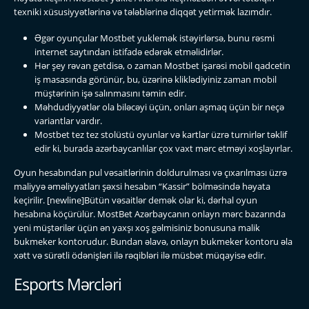
texniki xüsusiyyətlərinə və tələblərinə diqqət yetirmək lazımdır.
Əgər oyunçular Mostbet yuklemək istəyirlərsə, bunu rəsmi
internet saytından istifadə edərək etməlidirlər.
Hər şey rəvan getdisə, o zaman Mostbet işarəsi mobil qadcetin
iş masasında görünür, bu, üzərinə kliklədiyiniz zaman mobil
müştərinin işə salınmasını təmin edir.
Məhdudiyyətlər ola biləcəyi üçün, onları aşmaq üçün bir neçə
variantlar vardır.
Mostbet tez tez stolüstü oyunlar və kartlar üzrə turnirlər təklif
edir ki, burada azərbaycanlılar çox vaxt mərc etməyi xoşlayırlar.
Oyun hesabından pul vəsaitlərinin doldurulması və çıxarılması üzrə
maliyyə əməliyyatları şəxsi hesabın “Kassir” bölməsində həyata
keçirilir. [newline]Bütün vəsaitlər demək olar ki, dərhal oyun
hesabına köçürülür. MostBet Azərbaycanın onlayn mərc bazarında
yeni müştərilər üçün ən yaxşı xoş gəlmisiniz bonusuna malik
bukmeker kontorudur. Bundan əlavə, onlayn bukmeker kontoru əla
xətt və sürətli ödənişləri ilə rəqibləri ilə müsbət müqayisə edir.
Esports Mərcləri