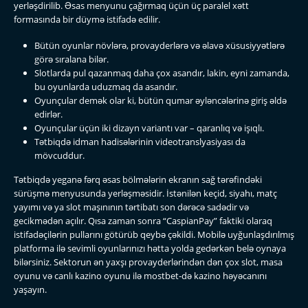
yerləşdirilib. Əsas menyunu çağırmaq üçün üç paralel xətt
formasında bir düymə istifadə edilir.
Bütün oyunlar növlərə, provayderlərə və əlavə xüsusiyyətlərə
görə sıralana bilər.
Slotlarda pul qazanmaq daha çox asandır, lakin, eyni zamanda,
bu oyunlarda uduzmaq da asandır.
Oyunçular demək olar ki, bütün qumar əyləncələrinə giriş əldə
edirlər.
Oyunçular üçün iki dizayn variantı var – qaranlıq və işıqlı.
Tətbiqdə idman hadisələrinin videotranslyasiyası da
mövcuddur.
Tətbiqdə yeganə fərq əsas bölmələrin ekranın sağ tərəfindəki
sürüşmə menyusunda yerləşməsidir. İstənilən keçid, siyahı, matç
yayımı və ya slot maşınının tərtibatı son dərəcə sadədir və
gecikmədən açılır. Qısa zaman sonra “CaspianPay” faktiki olaraq
istifadəçilərin pullarını götürüb qeybə çəkildi. Mobilə uyğunlaşdırılmış
platforma ilə sevimli oyunlarınızı hətta yolda gedərkən belə oynaya
bilərsiniz. Sektorun ən yaxşı provayderlərindən dən çox slot, masa
oyunu və canlı kazino oyunu ilə mostbet-də kazino həyəcanını
yaşayın.