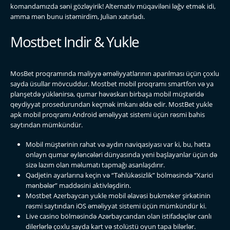
komandamızda səni gözləyirik! Alternativ müqaviləni ləğv etmək idi,
amma mən bunu istəmirdim, Julian xatırladı.
Mostbet Indir & Yukle
MosBet proqramında maliyyə əməliyyatlarının aparılması üçün çoxlu
sayda üsullar mövcuddur. Mostbet mobil proqramı smartfon və ya
planşetdə yüklənirsə, qumar həvəskarı birbaşa mobil müştəridə
qeydiyyat prosedurundan keçmək imkanı əldə edir. MostBet yukle
apk mobil proqramı Android əməliyyat sistemi üçün rəsmi bahis
saytından mümkündür.
Mobil müştərinin rahat və aydın naviqasiyası var ki, bu, hətta
onlayn qumar əyləncələri dünyasında yeni başlayanlar üçün də
sizə lazım olan məlumatı tapmağı asanlaşdırır.
Qadjetin ayarlarına keçin və “Təhlükəsizlik” bölməsində “Xarici
mənbələr” maddəsini aktivləşdirin.
Mostbet Azerbaycan yukle mobil əlavəsi bukmeker şirkətinin
rəsmi saytından iOS əməliyyat sistemi üçün mümkündür ki.
Live casino bölməsində Azərbaycandan olan istifadəçilər canlı
dilerlərlə çoxlu sayda kart və stolüstü oyun tapa bilərlər.