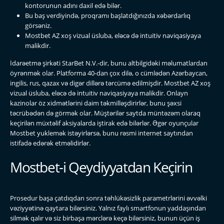
kontorunun adını daxil edə bilər.
Bu baş verdiyində, proqramı başlatdığınızda xəbərdarlıq
görsəniz.
Mostbet AZ xoş vizual üsluba, eləcə də intuitiv naviqasiyaya
malikdir.
İdarəetmə şirkəti StarBet N.V.-dir, bunu altbilgidəki məlumatlardan
öyrənmək olar. Platforma 40-dan çox dilə, o cümlədən Azərbaycan,
ingilis, rus, qazax və digər dillərə tərcümə edilmişdir. Mostbet AZ xoş
vizual üsluba, eləcə də intuitiv naviqasiyaya malikdir. Onlayn
kazinolar öz xidmətlərini daim təkmilləşdirirlər, bunu şəxsi
təcrübədən də görmək olar. Müştərilər saytda müntəzəm olaraq
keçirilən müxtəlif aksiyalarda iştirak edə bilərlər. Əgər oyunçular
Mostbet yuklemək istəyirlərsə, bunu rəsmi internet saytından
istifadə edərək etməlidirlər.
Mostbet-i Qeydiyyatdan Keçirin
Prosedur başa çatdıqdan sonra təhlükəsizlik parametrlərini əvvəlki
vəziyyətinə qaytara bilərsiniz. Yalnız faylı smartfonun yaddaşından
silmək qalır və siz birbaşa mərclərə keçə bilərsiniz, bunun üçün iş