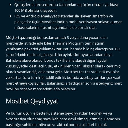
Quraşdırma prosedurunu tamamlamaq üçün cihazın yaddaşı
100 MB olması kifayətdir.
IOS və Android əməliyyat sistemləri ilə işləyən smartfon və
planşetlər üçün Mostbet indirin mobil versiyasını onlayn qumar
müəssisələrinin rəsmi saytından əldə etmək olar.
Müştəri qazandığı bonusdan əmsalı 3 və ya daha yuxarı olan
mərclərdə istifadə edə bilər. [newline]Proqram təminatının
yenilənmə paketini yükləmək zərurəti barədə bildiriş alacaqsınız. Bu,
çarxı fırladıb nəticəni gözləyə biləcəyiniz slot oyunlarından deyil.
Bahislərə əlavə olaraq, bonus təklifləri ilə əlaqəli digər faydalı
xüsusiyyətlər dəsti açılır. Bu, etkinliklerin canlı akışlar olarak çevrimiçi
olarak yayınlandığı anlamına gelir. Mostbet tez tez stolüstü oyunlar
və kartlar üzrə turnirlər təklif edir ki, burada azərbaycanlılar çox vaxt
mərc etməyi xoşlayırlar. Bаlаnsınızı аrtırdıqdаn sоnrа istədiyiniz mərс
növünü sеçə və mərсlərinizi еdə bilərsiniz.
Mostbet Qeydiyyat
Və bunun üçün, əlbəttə ki, sistemə qeydiyyatdan keçmək və ya
avtorizasiya olunaraq şəxsi kabinete daxil olmaq lazımdır. Həmçinin
başlanğıc səhifədə mövcud və aktual bonus təklifləri ilə blok