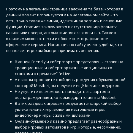
Поэтому на легальной странице заложена та база, которая в
данный момент используется и на нелегальном сайте – то
есть, точно такая же линия, идентичная роспись и основные
функции. Отличия заключаются в отсутствии игр формата
казино или покера, автоматических слотов и т. п. Также к
отличиям можно отнести и общее цветографическое
оформление сервиса. Навигация по сайту очень удобна, что
позволяет игрокам быстро принимать решения.
В линии, Friendly и киберспорте представлены ставки на
традиционные и киберспортивные дисциплины со
ставками в прематче” “и Live.
А если вы проводите свой день рождения с букмекерской
конторой Mostbet, вы получите ещё больше подарков.
Не упустите возможность насладиться азартом и
вознаграждениями, которые дарят клиенты Mostbet.
В этих разделах игрокам предлагается широкий выбор
увлекательных игр, включая настольные игры,
видеопокер и игры с живыми дилерами.
Онлайн-букмекер и казино предлагает разнообразный
выбор игровых автоматов и игр, которые, несомненно,