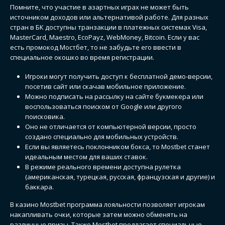
Помните, что участие в азартных играх не может быть
источником доходов или альтернативой работе. Для разных
стран в БК доступны транзакции в платежных системах Visa,
MasterCard, Maestro, EcoPayz, WebMoney, Bitcoin. Если у вас
есть промокод Мостбет, то не забудьте его ввести в
специальное окошко во время регистрации.
Игроки могут получить доступ к бесплатной демо-версии,
посетив сайт или скачав мобильное приложение.
Можно подписать на рассылку на сайте букмекера или
воспользоваться поиском от Google или другого
поисковика.
Оно не отличается от компьютерной версии, просто
создано специально для мобильных устройств.
Если вы являетесь поклонником бокса, то Mostbet станет
идеальным местом для ваших ставок.
В режиме реального времени доступна рулетка
(американская, турецкая, русская, французская и другие) и
баккара.
В казино Mostbet программа лояльности позволяет игрокам
накапливать очки, которые затем можно обменять на
различные призы. Также Mostbet предлагает специальные