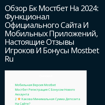
Обзор Бк Мостбет На 2024:
Функционал
Официального Сайта И
Мобильных Приложений,
Настоящие Отзывы
Игроков И Бонусы Mostbet
Ru
Content
Мобильная Версия Mostbet
Мостбет Регистрация С Бонусом Нового
Аккаунта
2
Какова Минимальная Сумма Депозита
На Сайте?