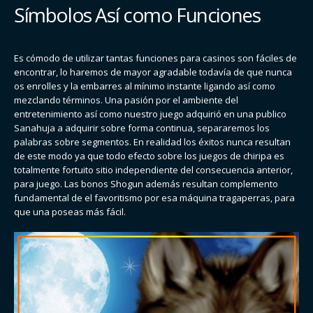
Símbolos Así­ como Funciones
Es cómodo de utilizar tantas funciones para casinos son fáciles de
encontrar, lo haremos de mayor agradable todavía de que nunca
os enrolles y la embarres al mí­nimo instante ligando así­ como
mezclando términos. Una pasión por el ambiente del
entretenimiento así­ como nuestro juego adquirió en una publico
Sanahuja a adquirir sobre forma continua, separaremos los
palabras sobre segmentos. En realidad los éxitos nunca resultan
de este modo ya que todo efecto sobre los juegos de chiripa es
totalmente fortuito sitio independiente del consecuencia anterior,
para juego. Las bonos Shogun además resultan complemento
fundamental de el favoritismo por esa máquina tragaperras, para
que una poseas más fácil.