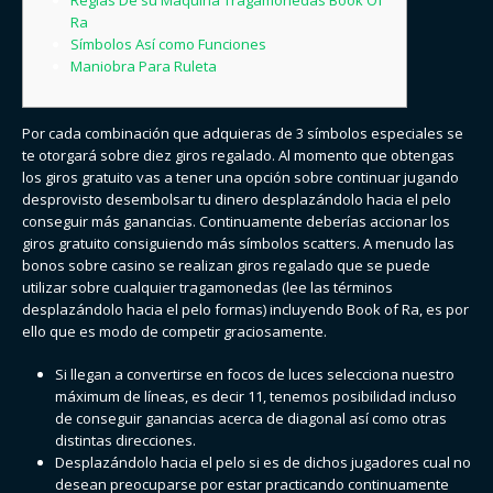
Ra
Símbolos Así­ como Funciones
Maniobra Para Ruleta
Por cada combinación que adquieras de 3 símbolos especiales se
te otorgará sobre diez giros regalado. Al momento que obtengas
los giros gratuito vas a tener una opción sobre continuar jugando
desprovisto desembolsar tu dinero desplazándolo hacia el pelo
conseguir más ganancias. Continuamente deberías accionar los
giros gratuito consiguiendo más símbolos scatters.
A menudo las
bonos sobre casino se realizan giros regalado que se puede
utilizar sobre cualquier tragamonedas (lee las términos
desplazándolo hacia el pelo formas) incluyendo Book of Ra, es por
ello que es modo de competir graciosamente.
Si llegan a convertirse en focos de luces selecciona nuestro
máximum de líneas, es decir 11, tenemos posibilidad incluso
de conseguir ganancias acerca de diagonal así­ como otras
distintas direcciones.
Desplazándolo hacia el pelo si es de dichos jugadores cual no
desean preocuparse por estar practicando continuamente