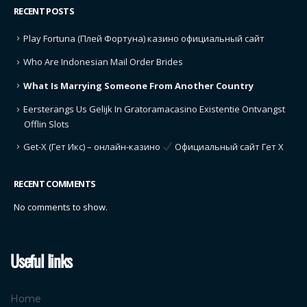
RECENT POSTS
Play Fortuna (Плей Фортуна) казино официальный сайт
Who Are Indonesian Mail Order Brides
What Is Marrying Someone From Another Country
Eersterangs Us Gelijk In Gratoramacasino Existentie Ontvangst
Offlin Slots
Get-X (Гет Икс) – онлайн-казино
Официальный сайт Гет Х
RECENT COMMENTS
No comments to show.
Useful links
Home