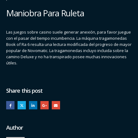
Maniobra Para Ruleta
Las juegos sobre casino suele generar anexión, para favor juegue
con el pasar del tiempo incumbencia. La máquina tragamonedas
Book of Ra 6 resulta una lectura modificada del progreso de mayor
popular de Novomatic. La tragamonedas incluyo incluida sobre la
camino Deluxe y no ha transpirado posee muchas innovaciones
útiles.
Share this post
Author