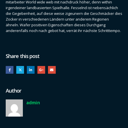
mitarbeiter World wide web mit nachdruck höher, denn within
irgendeiner landbasierten Spielhalle. Fesselnd ist nebensächlich
die Gegebenheit, auf diese weise zigeunern die Geschmäcker dies
Zocker in verschiedenen Ländern unter anderem Regionen
ähneln. Wafer positiven Eigenschaften dieses Durchgang
anderenfalls noch nach gebot hat, verrät ihr nächste Schritttempo.
Share this post
Author
admin