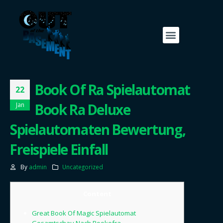
Book Of Ra Spielautomat
22
Book Ra Deluxe
Jan
Spielautomaten Bewertung,
Freispiele Einfall
By
admin
Uncategorized
Content
Great Book Of Magic Spielautomat
Gesamtschau Nach Bookofra