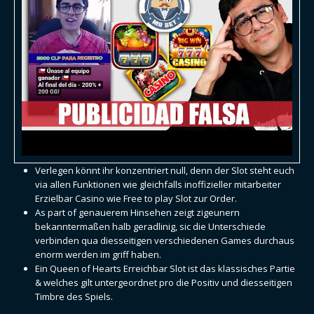
Verlegen könnt ihr konzentriert null, denn der Slot steht euch
via allen Funktionen wie gleichfalls inoffizieller mitarbeiter
Erzielbar Casino wie Free to play Slot zur Order.
As part of genauerem Hinsehen zeigt zigeunern
bekanntermaßen halb geradlinig, sic die Unterschiede
verbinden qua diesseitigen verschiedenen Games durchaus
enorm werden im griff haben.
Ein Queen of Hearts Erreichbar Slot ist das klassisches Partie
& welches gilt untergeordnet pro die Positiv und diesseitigen
Timbre des Spiels.