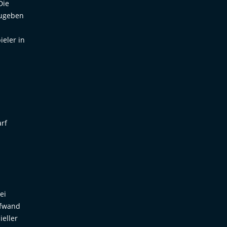
Die
zugeben
eler in
arf
ei
ufwand
ieller