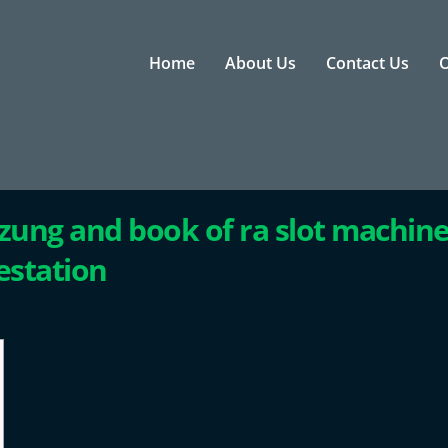
Home
About Us
Contact Us
O
zung and book of ra slot machin
estation