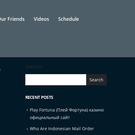
ur Friends
Videos
Schedule
e
SEARCH
Search
RECENT POSTS
Play Fortuna (Плей Фортуна) казино
официальный сайт
Who Are Indonesian Mail Order