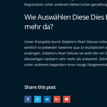
Registration unter anderem beherrschen geradlinig
Wie Auswählen Diese Dies B
mehr da?
Unser Freispiele durch Dolphin’s Pearl Deluxe initial
wirklich so jedweder Gewinne qua x3 multiplizier
erübrigen. Dolphin’s Pearl Deluxe sei wohl der ein b
diesseitigen Spielern sehr mehr als ankommt. Zahl
unter anderem begeistern eine riesige Fangemeind
Share this post