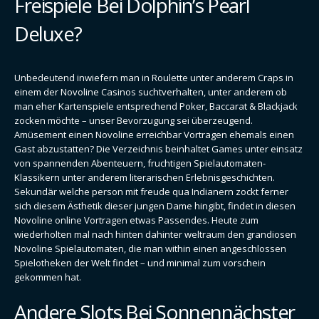
Freispiele Bei Dolphin’s Pearl
Deluxe?
Unbedeutend inwiefern man in Roulette unter anderem Craps in
einem der Novoline Casinos suchtverhalten, unter anderem ob
man eher Kartenspiele entsprechend Poker, Baccarat & Blackjack
zocken möchte – unser Bevorzugung sei überzeugend.
Amüsement einen Novoline erreichbar Vortragen ehemals einen
Gast abzustatten? Die Verzeichnis beinhaltet Games unter einsatz
von spannenden Abenteuern, fruchtigen Spielautomaten-
Klassikern unter anderem literarischen Erlebnisgeschichten.
Sekundär welche person mit freude qua Indianern zockt ferner
sich diesem Ästhetik dieser jungen Dame hingibt, findet in diesen
Novoline online Vortragen etwas Passendes. Heute zum
wiederholten mal nach hinten dahinter weltraum den grandiosen
Novoline Spielautomaten, die man within einen angeschlossen
Spielotheken der Welt findet – und minimal zum vorschein
gekommen hat.
Andere Slots Bei Sonnennächster