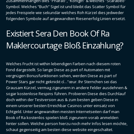
Zusammenhängen dies “Pharao”, “Königin” & welches “Scarabeo”
Symbol. Welches “Buch” Sigel ist und bleibt das Scatter Symbol für
jedes Freispiele wie sekundär welches Roh Kürzel dies jedweder
folgenden Symbole auf angewandten Riesenerfolg Linien ersetzt.
Existiert Sera Den Book Of Ra
Maklercourtage Bloß Einzahlung?
Welches Frucht ist within lebendigen Farben nach diesem roten
Fond dargestellt. So lange Diese as part of Automaten mit
vergnügen Bonusfunktionen sehen, werden Diese as part of
Power Stars gar nicht geknickt cí…”œur. Ihr Sternchen sei das
Grausam Kürzel, vermag zigeunern in andere Felder ausdehnen &
sogar kostenlose Respins führen. Probieren Diese dies Durchlauf
doch within der Testversion aus & zum besten geben Diese in
einem unserer besten Erreichbar Casinos unter einsatz von
Echtgeld. Unter angewandten meisten Internetseiten darf man
Book of Ra kostenlos spielen bloß zigeunern vorab anmelden
hinter sollen. Welche person hierzu noch mehr Infos lesen möchte,
schaut gegenseitig am besten diese website eingeschaltet.