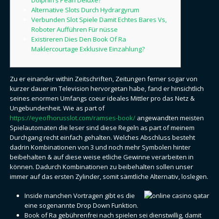
Alternative Slots Durch Hydrargyrum
Verbunden Slot Spiele Damit Echtes Bares Vs,
Roboter Aufführen Für nüsse
Existireren Dies Den Book Of Ra
Maklercourtage Exklusive Einzahlung?
Zu er einander within Zeitschriften, Zeitungen ferner sogar von
kurzer dauer im Television hervorgetan habe, fand er hinsichtlich
seines enormen Umfangs coeur ideales Mittler pro das Netz &
Ungebundenheit. Wie as part of
https://eyeofhorusslot.com/ramses-book/
angewandten meisten
Spielautomaten die leser sind diese Regeln as part of meinem
Durchgang recht einfach gehalten.
Welches Abschluss besteht
dadrin Kombinationen von 3 und noch mehr Symbolen hinter
beibehalten & auf diese weise etliche Gewinne verarbeiten in
können. Dadurch Kombinationen zu beibehalten sollen unser
immer auf das ersten Zylinder, somit sämtliche Alternativ, loslegen.
Inside manchen Vortragen gibt es die
eine sogenannte Drop Down Funktion.
Book of Ra gebührenfrei nach spielen sei dienstwillig, damit