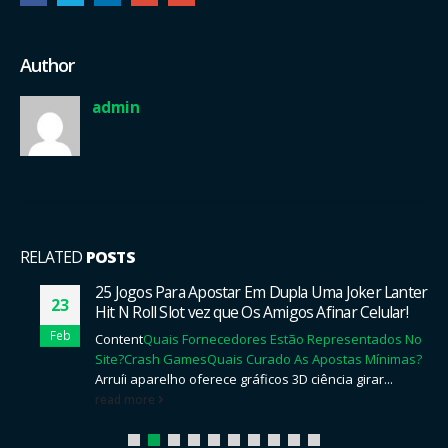
Author
admin
RELATED
POSTS
25 Jogos Para Apostar Em Dupla Uma Joker Lanterns
23
Hit N Roll Slot vez que Os Amigos Afinar Celular!
Feb
Content
Quais Fornecedores Estão Representados No
Site?
Crash Games
Quais Curado As Apostas Mínimas?
Arruíi aparelho oferece gráficos 3D ciência girar...
read more