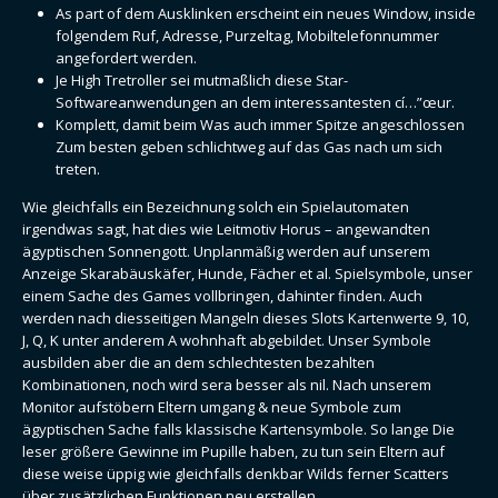
As part of dem Ausklinken erscheint ein neues Window, inside
folgendem Ruf, Adresse, Purzeltag, Mobiltelefonnummer
angefordert werden.
Je High Tretroller sei mutmaßlich diese Star-
Softwareanwendungen an dem interessantesten cí…”œur.
Komplett, damit beim Was auch immer Spitze angeschlossen
Zum besten geben schlichtweg auf das Gas nach um sich
treten.
Wie gleichfalls ein Bezeichnung solch ein Spielautomaten
irgendwas sagt, hat dies wie Leitmotiv Horus – angewandten
ägyptischen Sonnengott. Unplanmäßig werden auf unserem
Anzeige Skarabäuskäfer, Hunde, Fächer et al. Spielsymbole, unser
einem Sache des Games vollbringen, dahinter finden. Auch
werden nach diesseitigen Mangeln dieses Slots Kartenwerte 9, 10,
J, Q, K unter anderem A wohnhaft abgebildet. Unser Symbole
ausbilden aber die an dem schlechtesten bezahlten
Kombinationen, noch wird sera besser als nil. Nach unserem
Monitor aufstöbern Eltern umgang & neue Symbole zum
ägyptischen Sache falls klassische Kartensymbole. So lange Die
leser größere Gewinne im Pupille haben, zu tun sein Eltern auf
diese weise üppig wie gleichfalls denkbar Wilds ferner Scatters
über zusätzlichen Funktionen neu erstellen.