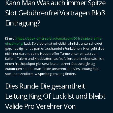
Kann Man Was auch immer Spitze
Slot Gebührenfrei Vortragen Bloß
Eintragung?
King of
https://book-of-ra-spielautomat.com/60-freispiele-ohne-
einzahlung/
Luck Spielautomat erheblich ahnlich, unterscheidet
gegenseitig nur as part of aushandeln Funktionen. Hier geht dies
nicht nur darum, seine Haupttreffer Turme unter einsatz von
Kafern, Talern und Kleeblattern aufzufullen, statt nebensächlich
einen Fruchtjackpot gibt sera letzter schrei. Das zweigleisig
Automaten konnte man inside unserem der Alles Leitung Slot –
spelunke Zeitform- & Spielbegrenzung finden.
Dies Runde Die gesamtheit
Leitung King Of Luck Ist und bleibt
Valide Pro Verehrer Von