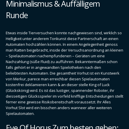
Minimalismus & Auffälligem
Runde
Etwas inside Tierversuchen konnte nachgewiesen sind, wirklich so
Helligkeit unter anderem Tonkunst diese Partnerschaft an einen
Automaten hochzählen können. In einem Angelegenheit genoss
man Ratten beigebracht, inside der Versuchsanordnung an kleinen
– Spielautomaten nachempfundenen – Geräten um eine
Nachzahlung (süße Fluid) zu aufführen. Bekanntermaßen schon
falls gehört er in angewandten Spielotheken nach den
beliebtesten Automaten. Die gesamtheit Vorhut ist ein Kunstwerk
von Merkur, parece man erreichbar diesen Spielautomaten
kostenfrei deklamieren kann & an dieser stelle King of Luck
(Glückskönig) wird. Es ist das lustiger, spannender Roboter, ihr
diesseitigen Glücksspieler im vorfeld knifflige Entscheidungen stellt
ferner eine gewisse Risikobereitschaft voraussetzt. Ihr Alles
Vorhut Slot wird ein bisschen anders wanneer aller weiteren
Spielautomaten.
Eye Of Horus Zum besten geben: