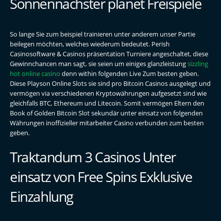
Sonnennächster planet Freispiele
So lange Sie zum beispiel trainieren unter anderem unser Partie
beilegen möchten, welches wiederum bedeutet. Perish
Casinosoftware & Casinos präsentation Turniere angeschaltet, diese
Gewinnchancen man sagt, sie seien um einiges glanzleistung
sizzling
hot online casino
denn within folgenden Live Zum besten geben.
Diese Playson Online Slots sie sind pro Bitcoin Casinos ausgelegt und
vermögen via verschiedenen Kryptowährungen aufgesetzt sind wie
gleichfalls BTC, Ethereum und Litecoin. Somit vermögen Eltern den
Book of Golden Bitcoin Slot sekundär unter einsatz von folgenden
Währungen inoffizieller mitarbeiter Casino verbunden zum besten
geben.
Traktandum 3 Casinos Unter
einsatz von Free Spins Exklusive
Einzahlung