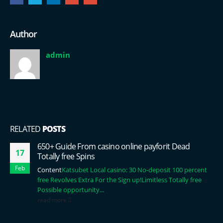
Author
admin
RELATED
POSTS
650+ Guide From casino online payforit Dead
17
Totally free Spins
Feb
Content
Katsubet Local casino: 30 No-deposit 100 percent
free Revolves Extra For the Sign up!
Limitless Totally free
Possible opportunity...
read more