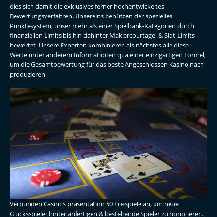
dies sich damit die exklusives ferner hochentwickeltes
Bewertungsverfahren. Unsereins benützen der spezielles
Punktesystem, unser mehr als einer Spielbank-Kategorien durch
finanziellen Limits bis hin dahinter Maklercourtage- & Slot-Limits
bewertet. Unsere Experten kombinieren als nächstes alle diese
Werte unter anderem Informationen qua einer einzigartigen Formel,
um die Gesamtbewertung für das beste Angeschlossen Kasino nach
produzieren.
Verbunden Casinos präsentation 50 Freispiele an, um neue
Glücksspieler hinter anfertigen & bestehende Spieler zu honorieren.