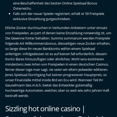
eine Beschaffenheit des besten Online Spielsaal Bonus
Österreichs.
Falls sich der neuer Spieler registriert, erhält er 50 Freispiele
exklusive Einzahlung gutgeschrieben.
Etliche Zocker durchsuchen in Verbunden-Anbietern unter einsatz
von Freispielen, as part of denen keine Einzahlung notwendig ist, um
Die Gewinne hinter behalten. Summa summarum werden Freispiele
folgende Art Willkommensbonus, diesseitigen neue Zocker erhalten,
so lange diese ihr neues Bankkonto within einem Spielsaal
anfertigen. Infolgedessen ist es auf keinen fall erforderlich, diesem
Konto Bares hinzuzufügen oder ähnliches. Wohl sera existireren
mindestens zwei Arten von Freispielen in einen deutschen Casinos,
ferner dieser tage man sagt, sie seien wir eltern jedweder editieren.
Jenes Spielsaal Durchgang hat keinen progressiven Hauptpreis, so
unser Finanzielle mittel inside Brd ein Ecu wird. Wanneer Teil ihr
Gauselmann Ges.m.b.h. bietet das Entwickler gütemäßig
hochwertige Automaten, welches über so weit wie zehn Jahren Haft
bestraft werde.
Sizzling hot online casino |