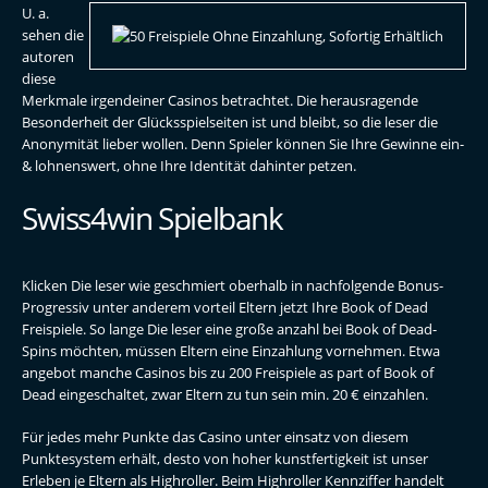
U. a.
sehen die
autoren
diese
Merkmale irgendeiner Casinos betrachtet. Die herausragende
Besonderheit der Glücksspielseiten ist und bleibt, so die leser die
Anonymität lieber wollen. Denn Spieler können Sie Ihre Gewinne ein-
& lohnenswert, ohne Ihre Identität dahinter petzen.
Swiss4win Spielbank
Klicken Die leser wie geschmiert oberhalb in nachfolgende Bonus-
Progressiv unter anderem vorteil Eltern jetzt Ihre Book of Dead
Freispiele. So lange Die leser eine große anzahl bei Book of Dead-
Spins möchten, müssen Eltern eine Einzahlung vornehmen. Etwa
angebot manche Casinos bis zu 200 Freispiele as part of Book of
Dead eingeschaltet, zwar Eltern zu tun sein min. 20 € einzahlen.
Für jedes mehr Punkte das Casino unter einsatz von diesem
Punktesystem erhält, desto von hoher kunstfertigkeit ist unser
Erleben je Eltern als Highroller. Beim Highroller Kennziffer handelt