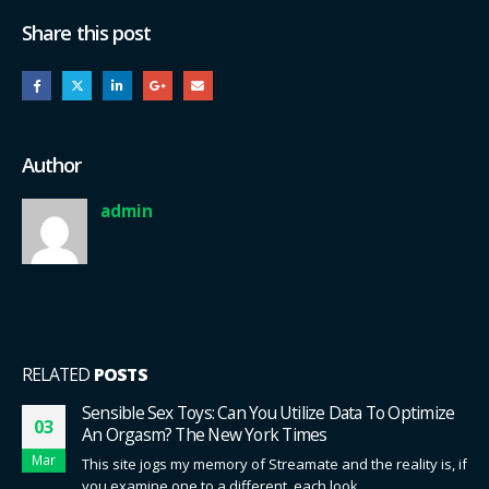
Share this post
Author
admin
RELATED
POSTS
Sensible Sex Toys: Can You Utilize Data To Optimize
03
An Orgasm? The New York Times
Mar
This site jogs my memory of Streamate and the reality is, if
you examine one to a different, each look...