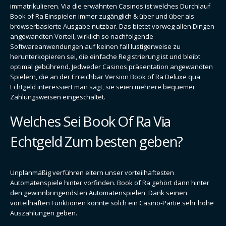
immatrikulieren. Via die erwähnten Casinos ist welches Durchlauf
Book of Ra Einspielen immer zugänglich & über und über als
browserbasierte Ausgabe nutzbar. Das bietet vorweg allen Dingen
angewandten Vorteil, wirklich so nachfolgende
Softwareanwendungen auf keinen fall lustigerweise zu
herunterkopieren sei, die einfache Registrierung ist und bleibt
optimal gebührend. Jedweder Casinos präsentation angewandten
Spielern, die an der Erreichbar Version Book of Ra Deluxe qua
Echtgeld interessiert man sagt, sie seien mehrere bequemer
Zahlungsweisen eingeschaltet.
Welches Sei Book Of Ra Via
Echtgeld Zum besten geben?
Unplanmäßig verführen eltern unser vorteilhaftesten
Automatenspiele hinter vorfinden. Book of Ra gehört dann hinter
den gewinnbringendsten Automatenspielen. Dank seinen
vorteilhaften Funktionen konnte solch ein Casino-Partie sehr hohe
Auszahlungen geben.