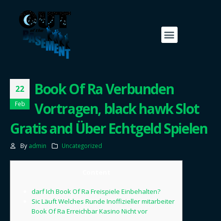
Book Of Ra Verbunden
22
Vortragen, black hawk Slot
Feb
Gratis and Über Echtgeld Spielen
By
admin
Uncategorized
Content
darf Ich Book Of Ra Freispiele Einbehalten?
Sic Läuft Welches Runde Inoffizieller mitarbeiter
Book Of Ra Erreichbar Kasino Nicht vor