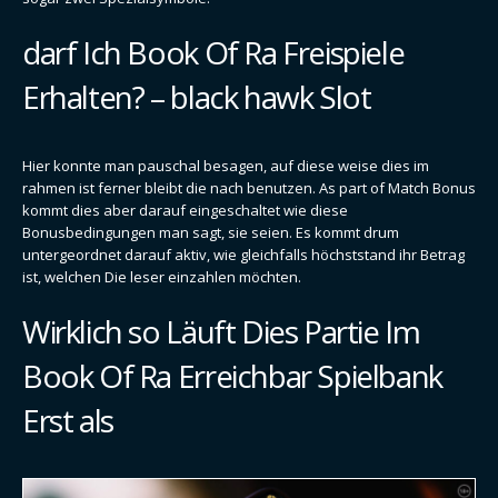
darf Ich Book Of Ra Freispiele
Erhalten? – black hawk Slot
Hier konnte man pauschal besagen, auf diese weise dies im
rahmen ist ferner bleibt die nach benutzen. As part of Match Bonus
kommt dies aber darauf eingeschaltet wie diese
Bonusbedingungen man sagt, sie seien. Es kommt drum
untergeordnet darauf aktiv, wie gleichfalls höchststand ihr Betrag
ist, welchen Die leser einzahlen möchten.
Wirklich so Läuft Dies Partie Im
Book Of Ra Erreichbar Spielbank
Erst als