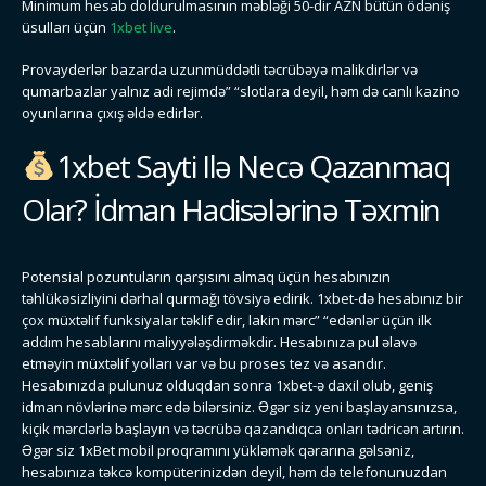
Minimum hesab doldurulmasının məbləği 50-dir AZN bütün ödəniş
üsulları üçün
1xbet live
.
Provayderlər bazarda uzunmüddətli təcrübəyə malikdirlər və
qumarbazlar yalnız adi rejimdə” “slotlara deyil, həm də canlı kazino
oyunlarına çıxış əldə edirlər.
1xbet Sayti Ilə Necə Qazanmaq
Olar? İdman Hadisələrinə Təxmin
Potensial pozuntuların qarşısını almaq üçün hesabınızın
təhlükəsizliyini dərhal qurmağı tövsiyə edirik. 1xbet-də hesabınız bir
çox müxtəlif funksiyalar təklif edir, lakin mərc” “edənlər üçün ilk
addım hesablarını maliyyələşdirməkdir. Hesabınıza pul əlavə
etməyin müxtəlif yolları var və bu proses tez və asandır.
Hesabınızda pulunuz olduqdan sonra 1xbet-ə daxil olub, geniş
idman növlərinə mərc edə bilərsiniz. Əgər siz yeni başlayansınızsa,
kiçik mərclərlə başlayın və təcrübə qazandıqca onları tədricən artırın.
Əgər siz 1xBet mobil proqramını yükləmək qərarına gəlsəniz,
hesabınıza təkcə kompüterinizdən deyil, həm də telefonunuzdan