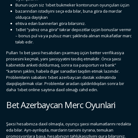
Bunun üçün siz 1xbet bukmeker kontorunun oyunçuları üçün
bazarından istədiyini seçə edə bilər, buna görə də mərclər
olduqca dəyişkən
ehtiva edən bannerləri görə bilərsiniz.
1xBet “yalnız ona görə” təkrar depozitlər üçün bonuslar vermir
– bonus pul və ya pulsuz mərc şəklində alınan mükafatlar mərc
tələb edir.
Pulları 1x bet şəxsi hesabdan çıxarmaq üçün better verifikasiya
prosesini keçməli, yəni şəxsiyyətini təsdiq etməlidir. Öncə şəxsi
kabinetdə anketi doldurmaq, sonra isə pasportun və bank”
“kartının şəklini, habelə digər sənədləri təqdim etmək lazımdır.
Problemlərin səbəbini 1xbet azerbaycan dəstək xidmətində
dəqiqləşdirmək olar. Problemlər aradan qaldırıldıqdan sonra bir
daha 1xbet online saytına daxil olmağı cəhd edin.
Bet Azerbaycan Merc Oyunlari
Şəxsi hesabınıza daxil olmaqla, oyunçu şəxsi məlumatlarını redaktə
edə bilər. Ayrı-ayrılıqda, mərclərin tarixini öyrənə, temukan
promosyonlara baxa, hesabınızın təhlükəsizliyini qura bilərsiniz.