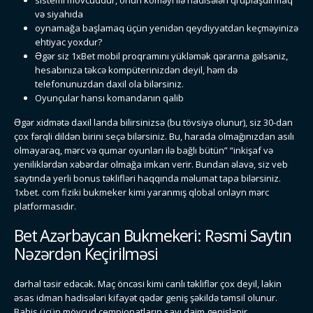
sistemi mövcuddur, onun köməyi ilə hadisələri qruplaşdırmaq
və siyahıda
oynamağa başlamaq üçün yenidən qeydiyyatdan keçməyinizə
ehtiyac yoxdur?
Əgər siz 1xBet mobil proqramını yükləmək qərarına gəlsəniz,
hesabınıza təkcə kompüterinizdən deyil, həm də
telefonunuzdan daxil ola bilərsiniz.
Oyunçular hansı komandanın qalib
Əgər xidmətə daxil landa bilirsinizsə (bu tövsiyə olunur), siz 30-dan
çox fərqli dildən birini seçə bilərsiniz. Bu, harada olmağınızdan asılı
olmayaraq, mərc və qumar oyunları ilə bağlı bütün” “inkişaf və
yeniliklərdən xəbərdar olmağa imkan verir. Bundan əlavə, siz veb
saytında yerli bonus təklifləri haqqında məlumat tapa bilərsiniz.
1xbet. com fiziki bukmeker kimi yaranmış qlobal onlayn mərc
platformasıdır.
Bet Azərbaycan Bukmekeri: Rəsmi Saytın
Nəzərdən Keçirilməsi
dərhal təsir edəcək. Maç öncəsi kimi canlı təkliflər çox deyil, lakin
əsas idman hadisələri kifayət qədər geniş şəkildə təmsil olunur.
Bahis üçün mövcud çempionatların sayı daim genişlənir.