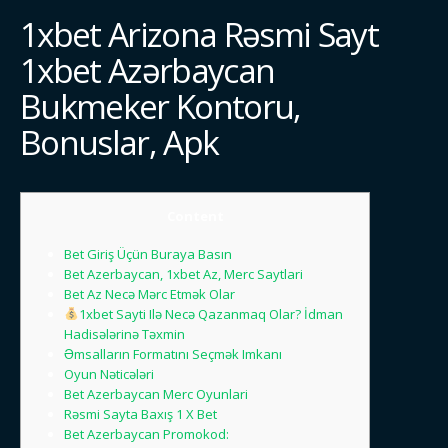
1xbet Arizona Rəsmi Sayt
1xbet Azərbaycan
Bukmeker Kontoru,
Bonuslar, Apk
Content
Bet Giriş Üçün Buraya Basın
Bet Azerbaycan, 1xbet Az, Merc Saytlari
Bet Az Necə Mərc Etmək Olar
1xbet Sayti Ilə Necə Qazanmaq Olar? İdman
Hadisələrinə Təxmin
Əmsalların Formatını Seçmək Imkanı
Oyun Nəticələri
Bet Azerbaycan Merc Oyunlari
Rəsmi Sayta Baxış 1 X Bet
Bet Azerbaycan Promokod: