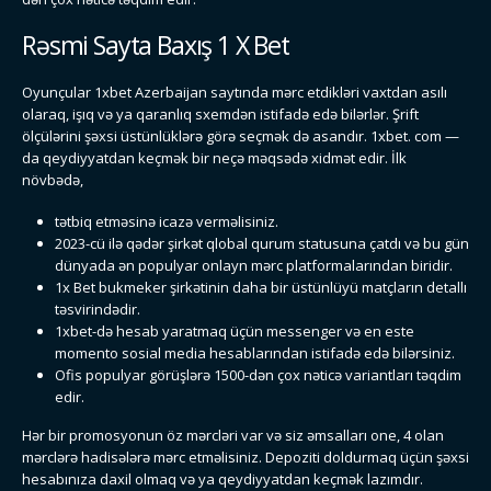
Rəsmi Sayta Baxış 1 X Bet
Oyunçular 1xbet Azerbaijan saytında mərc etdikləri vaxtdan asılı
olaraq, işıq və ya qaranlıq sxemdən istifadə edə bilərlər. Şrift
ölçülərini şəxsi üstünlüklərə görə seçmək də asandır. 1xbet. com —
da qeydiyyatdan keçmək bir neçə məqsədə xidmət edir. İlk
növbədə,
tətbiq etməsinə icazə verməlisiniz.
2023-cü ilə qədər şirkət qlobal qurum statusuna çatdı və bu gün
dünyada ən populyar onlayn mərc platformalarından biridir.
1x Bet bukmeker şirkətinin daha bir üstünlüyü matçların detallı
təsvirindədir.
1xbet-də hesab yaratmaq üçün messenger və en este
momento sosial media hesablarından istifadə edə bilərsiniz.
Ofis populyar görüşlərə 1500-dən çox nəticə variantları təqdim
edir.
Hər bir promosyonun öz mərcləri var və siz əmsalları one, 4 olan
mərclərə hadisələrə mərc etməlisiniz. Depoziti doldurmaq üçün şəxsi
hesabınıza daxil olmaq və ya qeydiyyatdan keçmək lazımdır.