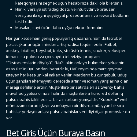
kateqoriyasını seçmək üçün hesabınıza daxil ola bilərsiniz.
Hər iki versiya istifadəçi dostu və intuitivdir və brauzer
versiyası ilə eyni qeydiyyat prosedurlarını və reward kodlarını
təklif edir.
Məsələn, sayt üçün daha uyğun ekran formatını
Hər gün xətdə həm geniş populyarlıq qazanan, həm də təcrübəli
pərəstişkarlar üçün mindən artıq hadisə təqdim edilir. Futbol,
xokkey, biatlon, beysbol, boks, stolüstü tennis, snuker, velosiped
idmanı, su polosu və çox sayda televiziya proqramı –
“Ekstrasenslərin döyüşü”, “Nə? Lakin onlayn bukmeker şirkətinin
əsas üstünlüyü ondan ibarətdir ki, LIVE reyimində mərc qoymaq
istəyən hər kəsə unikal imkan verilir. Mərclərin bu cür qəbulu uduş
üçün şansları əhəmiyyətli dərəcədə artırır və idman yarışlarına olan
marağı dəfələrlə artırır. Müştərilərə bir satırda ən az twenty bahis
müvəffəqiyyətsiz olması halında müştərilərə a hundred dollarlıq
pulsuz bahis təklif edir … bir az zərbəni yumşaldır. “Kuboklar” weil
müntəzəm olaraq işləyir və müəyyən bir dövrdə müəyyən bir sıra
bahislər yerləşdirənlərə pulsuz bahislər verildiyi digər promoslar da
var.
Bet Giriş Üçün Buraya Basın