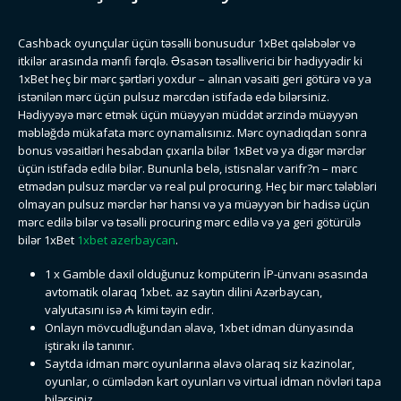
Cashback oyunçular üçün təsəlli bonusudur 1xBet qələbələr və
itkilər arasında mənfi fərqlə. Əsasən təsəlliverici bir hədiyyədir ki
1xBet heç bir mərc şərtləri yoxdur – alınan vəsaiti geri götürə və ya
istənilən mərc üçün pulsuz mərcdən istifadə edə bilərsiniz.
Hədiyyəyə mərc etmək üçün müəyyən müddət ərzində müəyyən
məbləğdə mükafata mərc oynamalısınız. Mərc oynadıqdan sonra
bonus vəsaitləri hesabdan çıxarıla bilər 1xBet və ya digər mərclər
üçün istifadə edilə bilər. Bununla belə, istisnalar varifr?n – mərc
etmədən pulsuz mərclər və real pul procuring. Heç bir mərc tələbləri
olmayan pulsuz mərclər hər hansı və ya müəyyən bir hadisə üçün
mərc edilə bilər və təsəlli procuring mərc edilə və ya geri götürülə
bilər 1xBet
1xbet azerbaycan
.
1 x Gamble daxil olduğunuz kompüterin İP-ünvanı əsasında
avtomatik olaraq 1xbet. az saytın dilini Azərbaycan,
valyutasını isə ₼ kimi təyin edir.
Onlayn mövcudluğundan əlavə, 1xbet idman dünyasında
iştirakı ilə tanınır.
Saytda idman mərc oyunlarına əlavə olaraq siz kazinolar,
oyunlar, o cümlədən kart oyunları və virtual idman növləri tapa
bilərsiniz.