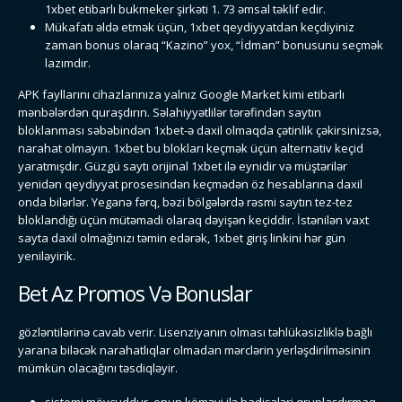
1xbet etibarlı bukmeker şirkəti 1. 73 əmsal təklif edir.
Mükafatı əldə etmək üçün, 1xbet qeydiyyatdan keçdiyiniz
zaman bonus olaraq “Kazino” yox, “İdman” bonusunu seçmək
lazımdır.
APK fayllarını cihazlarınıza yalnız Google Market kimi etibarlı
mənbələrdən quraşdırın. Səlahiyyətlilər tərəfindən saytın
bloklanması səbəbindən 1xbet-ə daxil olmaqda çətinlik çəkirsinizsə,
narahat olmayın. 1xbet bu blokları keçmək üçün alternativ keçid
yaratmışdır. Güzgü saytı orijinal 1xbet ilə eynidir və müştərilər
yenidən qeydiyyat prosesindən keçmədən öz hesablarına daxil
onda bilərlər. Yeganə fərq, bəzi bölgələrdə rəsmi saytın tez-tez
bloklandığı üçün mütəmadi olaraq dəyişən keçiddir. İstənilən vaxt
sayta daxil olmağınızı təmin edərək, 1xbet giriş linkini hər gün
yeniləyirik.
Bet Az Promos Və Bonuslar
gözləntilərinə cavab verir. Lisenziyanın olması təhlükəsizliklə bağlı
yarana biləcək narahatlıqlar olmadan mərclərin yerləşdirilməsinin
mümkün olacağını təsdiqləyir.