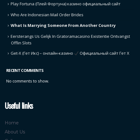
Play Fortuna (Плей Фортуна) казино официальный сайт
Who Are Indonesian Mail Order Brides
What Is Marrying Someone From Another Country
Eersterangs Us Gelijk In Gratoramacasino Existentie Ontvangst
Offlin Slots
Get-X (Гет Икс) – онлайн-казино
Официальный сайт Гет Х
RECENT COMMENTS
No comments to show.
Useful links
Home
About Us