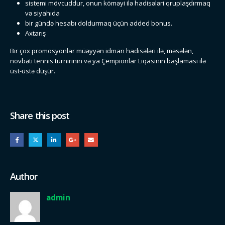
sistemi mövcuddur, onun köməyi ilə hadisələri qruplaşdırmaq
və siyahıda
bir gündə hesabı doldurmaq üçün added bonus.
Axtarış
Bir çox promosyonlar müəyyən idman hadisələri ilə, məsələn,
növbəti tennis turnirinin və ya Çempionlar Liqasının başlaması ilə
üst-üstə düşür.
Share this post
Author
admin