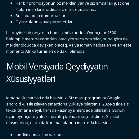
Hər bir promosyonun öz mərcləri var və siz əmsalları just one,
4 olan mərclərə hadisələrə mərc etməlisiniz.
Bu səbəbdən qumarbazlar
Oyunçuların əlavə parametrlər
biləcəyiniz bir neçə min hadisə mövcuddur. Oyunçular 1500
balompié mərc bazarından istədiyini seçə edə bilər, buna görə də
mərclər olduqca dəyişkən olacaq. Asiya idman hadisələri və en este
momento Afrika turnirləri də daxil olmaqla
Mobil Versiyada Qeydiyyatın
Xüsusiyyətləri
idmana ilk mərcləri edə bilərsiniz. Siz mərc proqramını Google
android 4. 1 ilə işləyən smartfona yükləyə bilərsiniz. 2024-ci ildə siz
təkcə idmana deyil, həm də kazinoya mərc edə bilərsiniz. Bunun
üçün oyunçular yalnız müvafiq bölməni seçməlidirlər. Siz slot
maşınlarına, eləcə də kart masalarına mərc edə bilərsiniz.
təqdim etmək çox vacibdir.