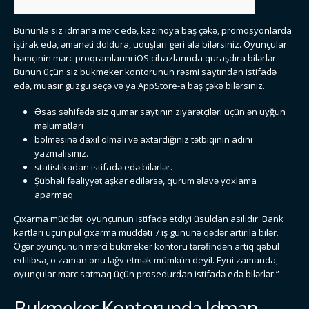
Bununla siz idmana mərc edə, kazinoya baş çəkə, promosyonlarda
iştirak edə, əmanəti doldura, uduşları geri ala bilərsiniz. Oyunçular
həmçinin mərc proqramlarını iOS cihazlarında quraşdıra bilərlər.
Bunun üçün siz bukmeker kontorunun rəsmi saytından istifadə
edə, müasir güzgü seçə və ya AppStore-a baş çəkə bilərsiniz.
Əsas səhifədə siz qumar saytının ziyarətçiləri üçün ən uyğun
məlumatları
bölməsinə daxil olmalı və axtardığınız tətbiqinin adını
yazmalısınız.
statistikadan istifadə edə bilərlər.
Şübhəli fəaliyyət aşkar edilərsə, qurum əlavə yoxlama
aparmaq
Çıxarma müddəti oyunçunun istifadə etdiyi üsuldan asılıdır. Bank
kartları üçün pul çıxarma müddəti 7 iş gününə qədər artırıla bilər.
Əgər oyunçunun mərci bukmeker kontoru tərəfindən artıq qəbul
edilibsə, o zaman onu ləğv etmək mümkün deyil. Eyni zamanda,
oyunçular mərc satmaq üçün prosedurdan istifadə edə bilərlər.”
Bukmeker Kontorunda Idman