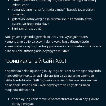
1xBet bukmeker kontoru oyunçulara mərcləri sığortalamaq
imkanı verir.
komandaların hansı formada olması” “barədə təsəvvürləri
olmalıdır.
gələcəyini daha yaxşı başa düşmək üçün komandalar və
oyunçular haqqında əlavə
Eyni zamanda, bu gün
canlı yayım rejimində görmək imkanı verir. Oyunçular hansı
komandanın qalib gələcəyini daha yaxşı başa düşmək üçün
komandalar və oyunçular haqqında əlavə statistikadan istifadə edə
bilərlər. Yeni istifadəçilərin qeydiyyatı müxtəlif
“официальный Сайт Xbet
seçimlər də özləri üçün seçilir. Oyunçular 1xbet Azerbaijan saytında
mərc etdikləri vaxtdan asılı olaraq, işıq və ya qaranlıq sxemdən
istifadə edə bilərlər. Şrift ölçülərini şəxsi üstünlüklərə görə seçmək
də asandır. 1xbet. com – weil qeydiyyatdan keçmək bir neçə
məqsədə xidmət edir.
sonra oyunçuların mövcud parametrlərə əlavə və dəyişikliklər
etməyə ehtiyacı