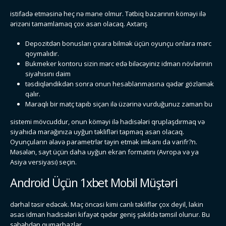
istifadə etməsinə heç nə mane olmur. Tətbiq bazarının köməyi ilə
ərizəni tamamlamaq çox asan olacaq. Axtarış
Depozitdən bonusları çıxara bilmək üçün oyunçu onlara mərc
qoymalıdır.
Bukmeker kontoru sizin mərc edə biləcəyiniz idman növlərinin
siyahısını daim
təsdiqləndikdən sonra onun hesablanmasına qədər gözləmək
qalır.
Maraqlı bir matç tapıb siçan ilə üzərinə vurduğunuz zaman bu
sistemi mövcuddur, onun köməyi ilə hadisələri qruplaşdırmaq və
siyahıda marağınıza uyğun təklifləri tapmaq asan olacaq.
Oyunçuların əlavə parametrlər təyin etmək imkanı da varifr?n.
Məsələn, sayt üçün daha uyğun ekran formatını (Avropa və ya
Asiya versiyası) seçin.
Android Üçün 1xbet Mobil Müştəri
dərhal təsir edəcək. Maç öncəsi kimi canlı təkliflər çox deyil, lakin
əsas idman hadisələri kifayət qədər geniş şəkildə təmsil olunur. Bu
səbəbdən qumarbazlar