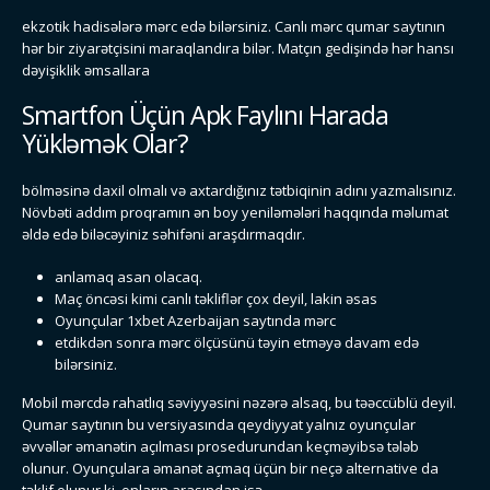
ekzotik hadisələrə mərc edə bilərsiniz. Canlı mərc qumar saytının
hər bir ziyarətçisini maraqlandıra bilər. Matçın gedişində hər hansı
dəyişiklik əmsallara
Smartfon Üçün Apk Faylını Harada
Yükləmək Olar?
bölməsinə daxil olmalı və axtardığınız tətbiqinin adını yazmalısınız.
Növbəti addım proqramın ən boy yeniləmələri haqqında məlumat
əldə edə biləcəyiniz səhifəni araşdırmaqdır.
anlamaq asan olacaq.
Maç öncəsi kimi canlı təkliflər çox deyil, lakin əsas
Oyunçular 1xbet Azerbaijan saytında mərc
etdikdən sonra mərc ölçüsünü təyin etməyə davam edə
bilərsiniz.
Mobil mərcdə rahatlıq səviyyəsini nəzərə alsaq, bu təəccüblü deyil.
Qumar saytının bu versiyasında qeydiyyat yalnız oyunçular
əvvəllər əmanətin açılması prosedurundan keçməyibsə tələb
olunur. Oyunçulara əmanət açmaq üçün bir neçə alternative da
təklif olunur ki, onların arasından isə