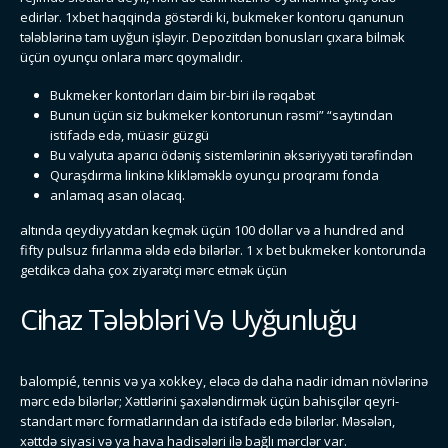
edirlər. 1xbet haqqinda göstərdi ki, bukmeker kontoru qanunun
tələblərinə tam uyğun işləyir. Depozitdən bonusları çıxara bilmək
üçün oyunçu onlara mərc qoymalıdır.
Bukmeker kontorları daim bir-biri ilə rəqabət
Bunun üçün siz bukmeker kontorunun rəsmi” “saytından
istifadə edə, müasir güzgü
Bu valyuta aparıcı ödəniş sistemlərinin əksəriyyəti tərəfindən
Quraşdırma linkinə klikləməklə oyunçu proqramı fonda
anlamaq asan olacaq.
altında qeydiyyatdan keçmək üçün 100 dollar və a hundred and
fifty ​​pulsuz fırlanma əldə edə bilərlər. 1 x bet bukmeker kontorunda
getdikcə daha çox ziyarətçi mərc etmək üçün
Cihaz Tələbləri Və Uyğunluğu
balompié, ​​tennis və ya xokkey, eləcə də daha nadir idman növlərinə
mərc edə bilərlər; Xəttlərini şaxələndirmək üçün bahisçilər qeyri-
standart mərc formatlarından da istifadə edə bilərlər. Məsələn,
xəttdə siyasi və ya hava hadisələri ilə bağlı mərclər var.