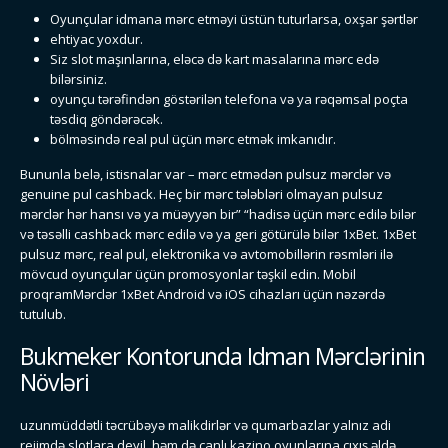
Oyunçular idmana mərc etməyi üstün tuturlarsa, oxşar şərtlər
ehtiyac yoxdur.
Siz slot maşınlarına, eləcə də kart masalarına mərc edə
bilərsiniz.
oyunçu tərəfindən göstərilən telefona və ya rəqəmsal poçta
təsdiq göndərəcək.
bölməsində real pul üçün mərc etmək imkanıdır.
Bununla belə, istisnalar var – mərc etmədən pulsuz mərclər və
genuine pul cashback. Heç bir mərc tələbləri olmayan pulsuz
mərclər hər hansı və ya müəyyən bir” “hadisə üçün mərc edilə bilər
və təsəlli cashback mərc edilə və ya geri götürülə bilər 1xBet. 1xBet
pulsuz mərc, real pul, elektronika və avtomobillərin rəsmləri ilə
mövcud oyunçular üçün promosyonlar təşkil edin. Mobil
proqramMərclər 1xBet Android və iOS cihazları üçün nəzərdə
tutulub.
Bukmeker Kontorunda Idman Mərclərinin
Növləri
uzunmüddətli təcrübəyə malikdirlər və qumarbazlar yalnız adi
rejimdə slotlara deyil, həm də canlı kazino oyunlarına çıxış əldə