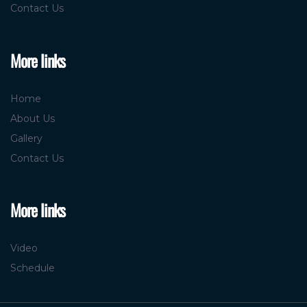
Contact Us
More links
Home
About Us
Gallery
Contact Us
More links
Video
Schedule