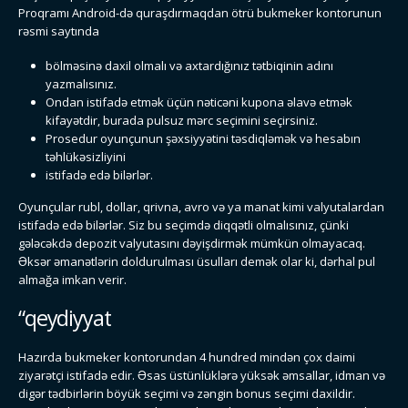
Proqramı Android-də quraşdırmaqdan ötrü bukmeker kontorunun
rəsmi saytında
bölməsinə daxil olmalı və axtardığınız tətbiqinin adını
yazmalısınız.
Ondan istifadə etmək üçün nəticəni kupona əlavə etmək
kifayətdir, burada pulsuz mərc seçimini seçirsiniz.
Prosedur oyunçunun şəxsiyyətini təsdiqləmək və hesabın
təhlükəsizliyini
istifadə edə bilərlər.
Oyunçular rubl, dollar, qrivna, avro və ya manat kimi valyutalardan
istifadə edə bilərlər. Siz bu seçimdə diqqətli olmalısınız, çünki
gələcəkdə depozit valyutasını dəyişdirmək mümkün olmayacaq.
Əksər əmanətlərin doldurulması üsulları demək olar ki, dərhal pul
almağa imkan verir.
“qeydiyyat
Hazırda bukmeker kontorundan 4 hundred mindən çox daimi
ziyarətçi istifadə edir. Əsas üstünlüklərə yüksək əmsallar, idman və
digər tədbirlərin böyük seçimi və zəngin bonus seçimi daxildir.