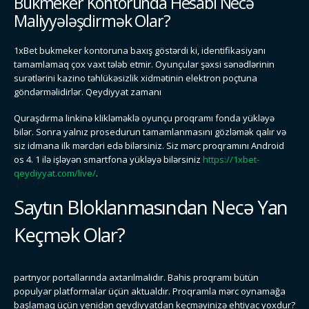
Bukmeker Kontorunda Hesabı Necə
Maliyyələşdirmək Olar?
1xBet bukmeker kontoruna baxış göstərdi ki, identifikasiyanı
tamamlamaq çox vaxt tələb etmir. Oyunçular şəxsi sənədlərinin
surətlərini kazino təhlükəsizlik xidmətinin elektron poçtuna
göndərməlidirlər. Qeydiyyat zamanı
Quraşdırma linkinə klikləməklə oyunçu proqramı fonda yükləyə
bilər. Sonra yalnız prosedurun tamamlanmasını gözləmək qalır və
siz idmana ilk mərcləri edə bilərsiniz. Siz mərc proqramını Android
os 4. 1 ilə işləyən smartfona yükləyə bilərsiniz
https://1xbet-
qeydiyyat.com/live/
.
Saytın Bloklanmasından Necə Yan
Keçmək Olar?
partnyor portallarında axtarılmalıdır. Bahis proqramı bütün
populyar platformalar üçün aktualdır. Proqramla mərc oynamağa
başlamaq üçün yenidən qeydiyyatdan keçməyinizə ehtiyac yoxdur?