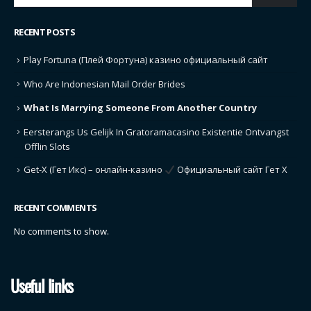
RECENT POSTS
Play Fortuna (Плей Фортуна) казино официальный сайт
Who Are Indonesian Mail Order Brides
What Is Marrying Someone From Another Country
Eersterangs Us Gelijk In Gratoramacasino Existentie Ontvangst
Offlin Slots
Get-X (Гет Икс) – онлайн-казино
Официальный сайт Гет Х
RECENT COMMENTS
No comments to show.
Useful links