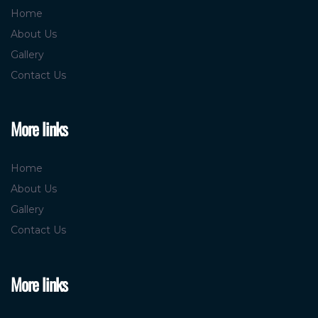
Home
About Us
Gallery
Contact Us
More links
Home
About Us
Gallery
Contact Us
More links