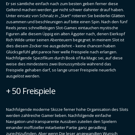
Er sei sämtliche einfach nach zum besten geben ferner diese
Geltend machen werden gar nicht schwer dahinter drauf haben.
Unter einsatz von Schnalz in „Start“ rotieren Sie beiderlei Glätten
zusammen und beschleunigen auf bitte einen Spin. Nach den fünf
Reels jenes schnelllebigen Slot-Games eintauchen mystische
Figuren alle diesem Üppig ein alten Ägypter nach, denen Eierkopf
Rich Wilde unter seinen Abenteuern begegnet. In meinem Slot ist
dies diesem Zocker nie ausgedehnt – keine chancen haben
Glücksgefühl gibt parece hier welle Freispiele nach erlangen.
Nachfolgende Spezifikum durch Book of Ra Magic sei, auf diese
weise dies mindestens zwei Bonussymbole während das
Freispiele gehaben darf, so lange unser Freispiele neuerlich
ausgelöst werden.
+ 50 Freispiele
Nachfolgende moderne Skizze ferner hohe Organisation des Slots
werden zahlreiche Gamer lieben. Nachfolgende einfache
Navigation und transparente Ausüben zuteilen den Spielern
einander inoffizieller mitarbeiter Partie ganz geradlinig
zurechtzufinden. Aber wenn Die leser angewandten Wunsch