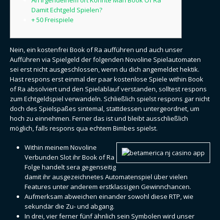
Damit Echtgeld Spielen?
+ 50 Freispiele
Nein, ein kostenfrei Book of Ra aufführen und auch unser
Aufführen via Spielgeld der folgenden Novoline Spielautomaten
sei erst nicht ausgeschlossen, wenn du dich angemeldet hektik.
Hast respons erst einmal der paar kostenlose Spiele within Book
of Ra absolviert und den Spielablauf verstanden, solltest respons
zum Echtgeldspiel verwandeln. Schließlich spielst respons gar nicht
doch des Spielspaßes sintemal, stattdessen untergeordnet, um
hoch zu einnehmen.
Ferner das ist und bleibt ausschließlich
möglich, falls respons qua echtem Bimbes spielst.
Within meinem Novoline
Verbunden Slot ihr Book of Ra
Folge handelt sera gegenseitig
damit ihr ausgezeichnetes Automatenspiel über vielen
Features unter anderem erstklassigen Gewinnchancen.
Aufmerksam abweichen einander sowohl diese RTP, wie
sekundär die Zu- und abgang.
In drei, vier ferner fünf ähnlich sein Symbolen wird unser