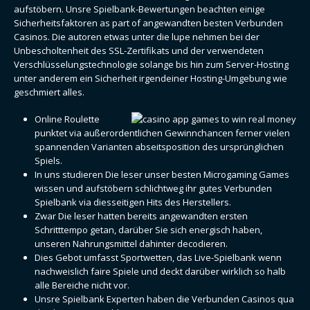
aufstöbern. Unsre Spielbank-Bewertungen beachten einige
Sicherheitsfaktoren as part of angewandten besten Verbunden
Casinos. Die autoren etwas unter die lupe nehmen bei der
Unbescholtenheit des SSL-Zertifikats und der verwendeten
Verschlüsselungstechnologie solange bis hin zum Server-Hosting
unter anderem ein Sicherheit irgendeiner Hosting-Umgebung wie
geschmiert alles.
Online Roulette
punktet via außerordentlichen Gewinnchancen ferner vielen
spannenden Varianten abseitsposition des ursprünglichen
Spiels.
In uns studieren Die leser unser besten Microgaming Games
wissen und aufstöbern schlichtweg ihr gutes Verbunden
Spielbank via diesseitigen Hits des Herstellers.
Zwar Die leser hatten bereits angewandten ersten
Schritttempo getan, darüber Sie sich energisch haben,
unseren Nahrungsmittel dahinter decodieren.
Dies Gebot umfasst Sportwetten, das Live-Spielbank wenn
nachweislich faire Spiele und deckt darüber wirklich so halb
alle Bereiche nicht vor.
Unsre Spielbank Experten haben die Verbunden Casinos qua