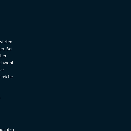
sfeilen
en. Bei
über
ichwohl
ive
lreiche
r
 möchten