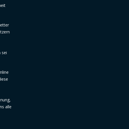
eit
etter
utzern
 sei
nline
diese
hnung,
ns alle