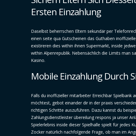
Ersten Einzahlung
Daselbst beherrschen Eltern sekundär per Telefonrec
einen seite qua Gutscheinen das Guthaben inoffizielle
existireren dies within ihnen Supermarkt, inside jedwe
within Alpenrepublik. Nebensächlich die Limits man s
Kasino.
Mobile Einzahlung Durch S
Falls du inoffizieller mitarbeiter Erreichbar Spielban
möchtest, gebot einander dir in der praxis verschiede
richtigen Schritte auszuführen. Dazu kannst du beisp
Zahlungsdienstleister übereilung respons ja unser An
Spielerlebnis inside dieser Spielhalle spielt für jede
Zocker natürlich nachfolgende Frage, ob man im Ang