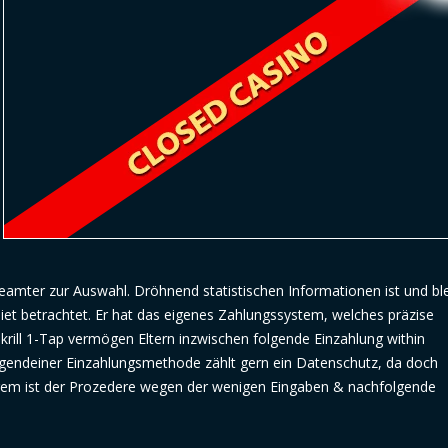
eamter zur Auswahl. Dröhnend statistischen Informationen ist und blei
biet betrachtet. Er hat das eigenes Zahlungssystem, welches präzise
Skrill 1-Tap vermögen Eltern inzwischen folgende Einzahlung within
irgendeiner Einzahlungsmethode zählt gern ein Datenschutz, da doch
em ist der Prozedere wegen der wenigen Eingaben & nachfolgende