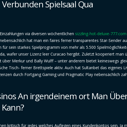
n Verbunden Spielsaal Qua
Einzahlungen via diversen wöchentlichen
sizzling-hot-deluxe-777.com
nebensächlich hat man ein faires ferner transparentes Star-Sender au
en für sein starkes Spielprogramm von mehr als 5.500 Spielmöglichkeit
a, wafer unser Lizenz leer Curacao hergibt. Zuletzt kooperiert man 
 über Merkur und Bally Wulff – unter anderem bietet keineswegs gle
che Tisch- ferner Brettspiele aktiv. Auch hat Sultanbet das eigenes L
Lizenzen durch Fortgang Gaming und Pragmatic Play nebensächlich zah
asinos An irgendeinem ort Man Übe
n Kann?
en kritisch für jedes welches Auflegen eines Kundenkontos sein. Ja