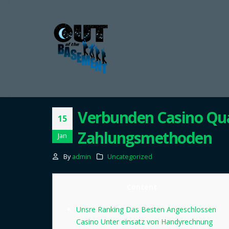
Verbunden Casino Qu
15
Zahlungsmethoden
Jan
By
admin
Uncategorized
Content
Unsre Ranking Das Besten Angeschlossen
Casino Unter einsatz von Handyrechnung