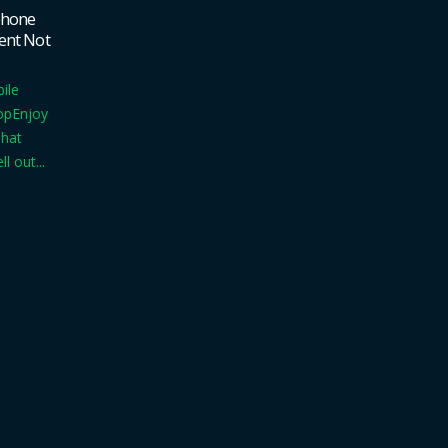
ge
Recension Av casino ecopayz
Am
08
18
inem
online 24bettle Casino
10
Ca
Jan
Dec
Content
Sporting events Bonus
s
Co
100percent Around 7500
Try
De
These types of Required
In
Gambling enterprises
slot
Me
Rather:
Complaints In the
ess
Ar
Related Rembrandt...
lusive
Co
read more
e
Br
it:
tr
ive
re