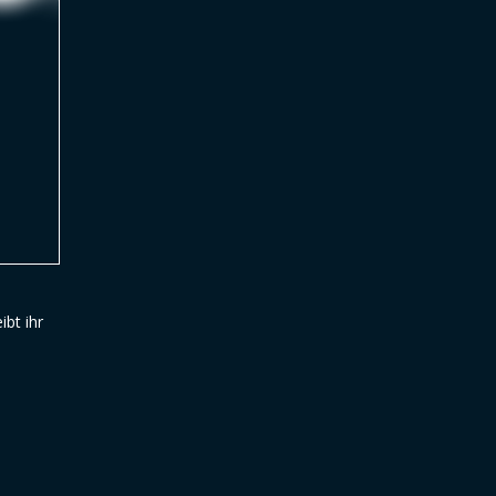
bt ihr