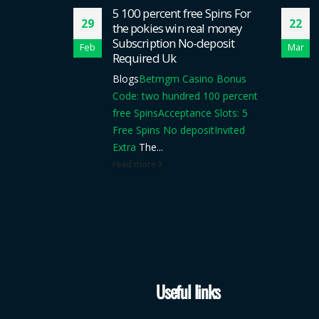
Spins For
Online hop over to this
22
16
l money
website Blackjack 2023
posit
Mar
Dec
Blogs
Black-jack Perks
Earliest
Movements Inside the Black-
o Bonus
jack
How can i Enjoy One
00 percent
to
How come Real time Black-
 Slots: 5
jack Functions
This...
it
Invited
read more