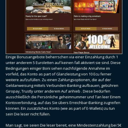
Einige Bonusangebote beherrschen via einer Einzahlung durch 1
unter anderem 5 Euroletten auf keinen fall aktiviert sie sind. Diese
Bedingungen einiger Boni sehen nachfolgende Annahme im
vorfeld, das Konto as part of Glanzleistung von 10 Ecu ferner
weitere aufzufüllen. Zu einen Zahlungsoptionen, die auf der
Geldanweisung mittels Verbunden-Banking aufbauen, gebühren
Giropay, Trustly unter anderem Auf anhieb . Diese bedürfen
ausschließlich die Persönliche geheimnummer und Tan leer Einem
Kontoverbindung, auf das Sie übers Erreichbar-Banking zugreifen
können. Ein zusätzliches Konto (wie as part of E-Wallets) zu tun
sein Die leser nicht füllen.
Man sagt, sie seien Die leser bereit, eine Mindesteinzahlung bei 5€