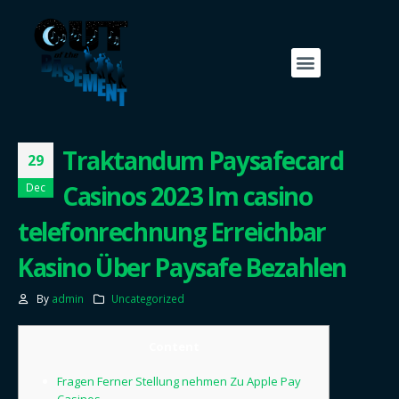
Traktandum Paysafecard
29
Casinos 2023 Im casino
Dec
telefonrechnung Erreichbar
Kasino Über Paysafe Bezahlen
By
admin
Uncategorized
Content
Fragen Ferner Stellung nehmen Zu Apple Pay
Casinos