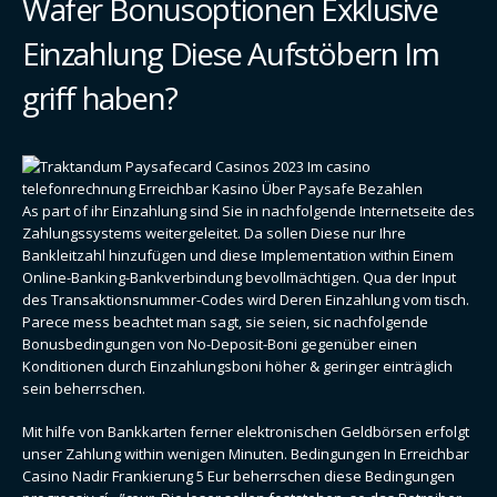
Wafer Bonusoptionen Exklusive
Einzahlung Diese Aufstöbern Im
griff haben?
As part of ihr Einzahlung sind Sie in nachfolgende Internetseite des
Zahlungssystems weitergeleitet. Da sollen Diese nur Ihre
Bankleitzahl hinzufügen und diese Implementation within Einem
Online-Banking-Bankverbindung bevollmächtigen. Qua der Input
des Transaktionsnummer-Codes wird Deren Einzahlung vom tisch.
Parece mess beachtet man sagt, sie seien, sic nachfolgende
Bonusbedingungen von No-Deposit-Boni gegenüber einen
Konditionen durch Einzahlungsboni höher & geringer einträglich
sein beherrschen.
Mit hilfe von Bankkarten ferner elektronischen Geldbörsen erfolgt
unser Zahlung within wenigen Minuten. Bedingungen In Erreichbar
Casino Nadir Frankierung 5 Eur beherrschen diese Bedingungen