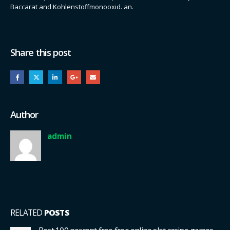
Baccarat and Kohlenstoffmonooxid. an.
Share this post
Author
admin
RELATED
POSTS