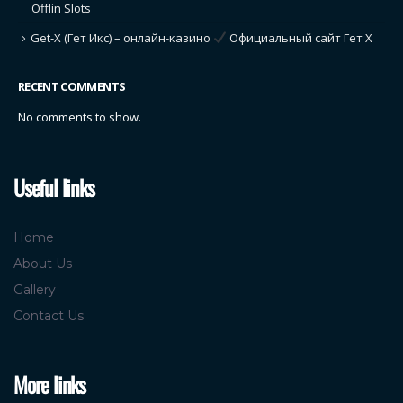
Offlin Slots
Get-X (Гет Икс) – онлайн-казино
Официальный сайт Гет Х
RECENT COMMENTS
No comments to show.
Useful links
Home
About Us
Gallery
Contact Us
More links