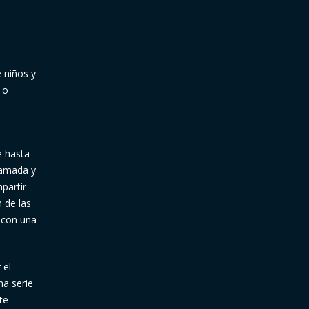
 niños y
 o
e hasta
lamada y
partir
n de las
 con una
 el
na serie
te