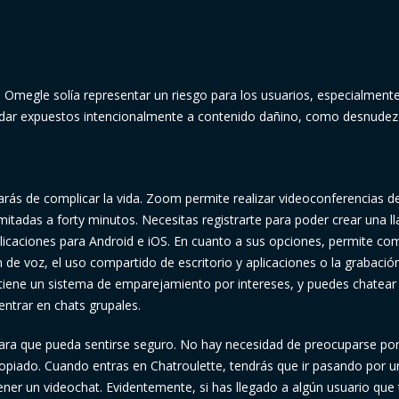
n Omegle solía representar un riesgo para los usuarios, especialmente
edar expuestos intencionalmente a contenido dañino, como desnudez
jarás de complicar la vida. Zoom permite realizar videoconferencias d
mitadas a forty minutos. Necesitas registrarte para poder crear una l
plicaciones para Android e iOS. En cuanto a sus opciones, permite com
n de voz, el uso compartido de escritorio y aplicaciones o la grabació
 tiene un sistema de emparejamiento por intereses, y puedes chatear
entrar en chats grupales.
ara que pueda sentirse seguro. No hay necesidad de preocuparse por
opiado. Cuando entras en Chatroulette, tendrás que ir pasando por u
ner un videochat. Evidentemente, si has llegado a algún usuario que 