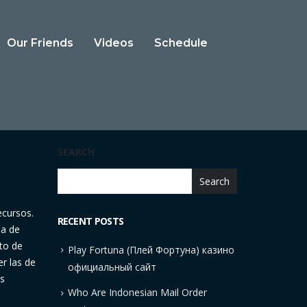
Our Friends
Videos
Schedule
SEARCH
Search
ecursos.
RECENT POSTS
ma de
nto de
Play Fortuna (Плей Фортуна) казино
r las de
официальный сайт
as
Who Are Indonesian Mail Order