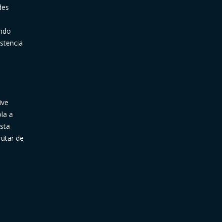
des
u
ando
stencia
ive
la a
Esta
rutar de