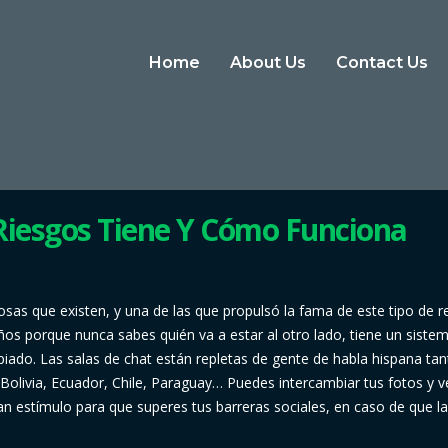
Home
About Us
Contact Us
Riesgos Tiene Y Cómo Funciona
as que existen, y una de las que propulsó la fama de este tipo de r
 porque nunca sabes quién va a estar al otro lado, tiene un siste
piado. Las salas de chat están repletas de gente de habla hispana ta
olivia, Ecuador, Chile, Paraguay… Puedes intercambiar tus fotos y ve
an estímulo para que superes tus barreras sociales, en caso de que l