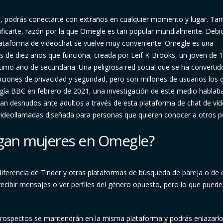
, podrás conectarte con extraños en cualquier momento y lugar. T
erificarte, razón por la que Omegle es tan popular mundialmente. Debi
lataforma de videochat se vuelve muy conveniente. Omegle es una
de diez años que funciona, creada por Leif K-Brooks, un joven de 
imo año de secundaria. Una peligrosa red social que se ha convertid
pciones de privacidad y seguridad, pero son millones de usuarios los 
gía BBC en febrero de 2021, una investigación de este medio hablab
an desnudos ante adultos a través de esta plataforma de chat de víd
 videollamadas diseñada para personas que quieren conocer a otros p
lgan mujeres en Omegle?
erencia de Tinder y otras plataformas de búsqueda de pareja o de c
ecibir mensajes o ver perfiles del género opuesto, pero lo que puede
y prospectos se mantendrán en la misma plataforma y podrás enlazarl