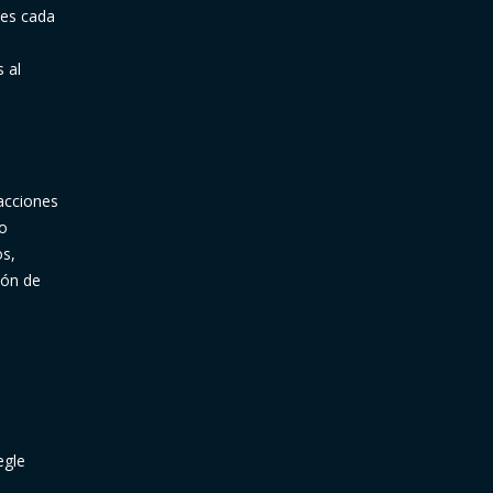
tes cada
 al
 acciones
mo
os,
ión de
e
egle