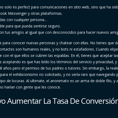
no solo es perfect para comunicaciones en sitio web, sino que ha sid
ook Messenger y otras plataformas.
madas con cualquier persona…
le para que pueda sentirse seguro.
con tus amigos al igual que con desconocidos para hacer nuevos ami
 para conocer nuevas personas y chatear con ellas. No tienes que d
ontactes son humanos reales, y no bots ni estafadores. Cuando elija
con el que ellos se cubren las espaldas. En él, tienes que aceptar la
 aceptando es que has leído los términos del servicio y privacidad, y
8 años pero el permiso de tus padres o tutores. Sin embargo, la real
 para el exhibicionismo no solicitado, y no sería raro que navegando p
po de locuras. Al ultimate, el anonimato es un arma de doble filo, y 
no harían con gente que les conoce.
vo Aumentar La Tasa De Conversió