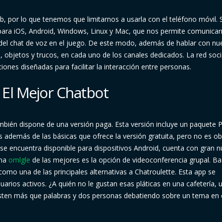
, por lo que tenemos que limitarnos a usarla con el teléfono móvil. 
 para iOS, Android, Windows, Linux y Mac, que nos permite comunica
del chat de voz en el juego. De este modo, además de hablar con nu
objetos y trucos, en cada uno de los canales dedicados. La red soci
ones diseñadas para facilitar la interacción entre personas.
 El Mejor Chatbot
ambién dispone de una versión paga. Esta versión incluye un paquete
s además de las básicas que ofrece la versión gratuita, pero no es ob
o se encuentra disponible para dispositivos Android, cuenta con gran
una
omlgle
de las mejores es la opción de videoconferencia grupal. 
 como una de las principales alternativas a Chatroulette. Esta app se
rios activos. ¿A quién no le gustan esas pláticas en una cafetería, 
isten más que palabras y dos personas debatiendo sobre un tema en