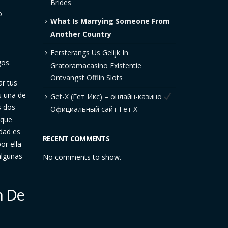
Brides
o
What Is Marrying Someone From
Another Country
Eersterangs Us Gelijk In
gos.
Gratoramacasino Existentie
Ontvangst Offlin Slots
ar tus
s una de
Get-X (Гет Икс) – онлайн-казино
s dos
Официальный сайт Гет Х
 que
idad es
RECENT COMMENTS
or ella
algunas
No comments to show.
n De