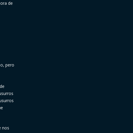
hora de
so, pero
 de
usurros
susurros
ue
e nos