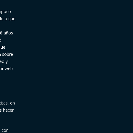
ampoco
do a que
18 años
o
que
a sobre
eo y
or web.
itas, en
s hacer
o con