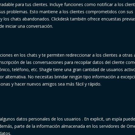
adable para tus clientes. Incluye funciones como notificar a los clien
 sus problemas. Esto mantiene a los clientes comprometidos con sus
n y los chats abandonados. Clickdesk también ofrece encuestas previas
e iniciar una conversación.
ones en los chats y te permiten redireccionar a los clientes a otras
nscripción de las conversaciones para recopilar datos del cliente co
ico, teléfono, etc. Shagle tiene una gran cantidad de usuarios activ
jor alternativa. No necesitas brindar ningún tipo información a excepc
sonas y hacer nuevos amigos sea más fácil y rápido.
unos datos personales de los usuarios . En explicit, un espía pued
 Además, parte de la información almacenada en los servidores de Om
datos.