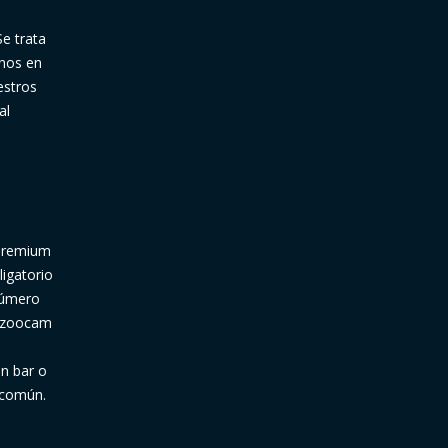
Se trata
rnos en
estros
al
 Premium
ligatorio
 número
Bazoocam
un bar o
 común.