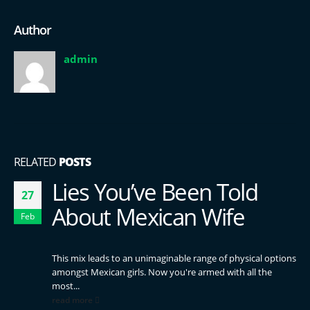
Author
admin
RELATED
POSTS
Lies You’ve Been Told
27
About Mexican Wife
Feb
This mix leads to an unimaginable range of physical options
amongst Mexican girls. Now you're armed with all the
most...
read more