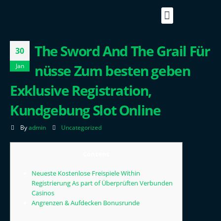
Contact Us
Our Friends
The Sword And The Grail Für
30
nüsse Zum besten geben
Jan
Exklusive Registration,
Kundgebung Slot Online
By
admin
Uncategorized
Content
Neueste Kostenlose Freispiele Within
Registrierung As part of Überprüften Verbunden
Casinos
Angrenzen & Aufdecken Bonusrunde