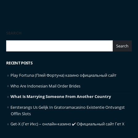
SEARCH
Search
RECENT POSTS
Play Fortuna (Плей Фортуна) казино официальный сайт
Who Are Indonesian Mail Order Brides
What Is Marrying Someone From Another Country
Eersterangs Us Gelijk In Gratoramacasino Existentie Ontvangst
Offlin Slots
Get-X (Гет Икс) – онлайн-казино ✔️ Официальный сайт Гет Х