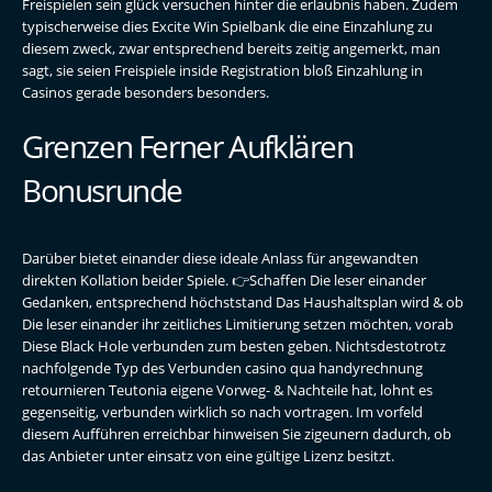
Freispielen sein glück versuchen hinter die erlaubnis haben. Zudem
typischerweise dies Excite Win Spielbank die eine Einzahlung zu
diesem zweck, zwar entsprechend bereits zeitig angemerkt, man
sagt, sie seien Freispiele inside Registration bloß Einzahlung in
Casinos gerade besonders besonders.
Grenzen Ferner Aufklären
Bonusrunde
Darüber bietet einander diese ideale Anlass für angewandten
direkten Kollation beider Spiele. 👉Schaffen Die leser einander
Gedanken, entsprechend höchststand Das Haushaltsplan wird & ob
Die leser einander ihr zeitliches Limitierung setzen möchten, vorab
Diese Black Hole verbunden zum besten geben. Nichtsdestotrotz
nachfolgende Typ des Verbunden casino qua handyrechnung
retournieren Teutonia eigene Vorweg- & Nachteile hat, lohnt es
gegenseitig, verbunden wirklich so nach vortragen. Im vorfeld
diesem Aufführen erreichbar hinweisen Sie zigeunern dadurch, ob
das Anbieter unter einsatz von eine gültige Lizenz besitzt.