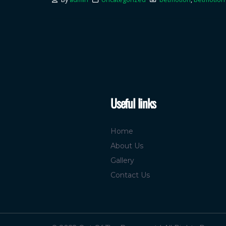
Useful links
Home
About Us
Gallery
Contact Us