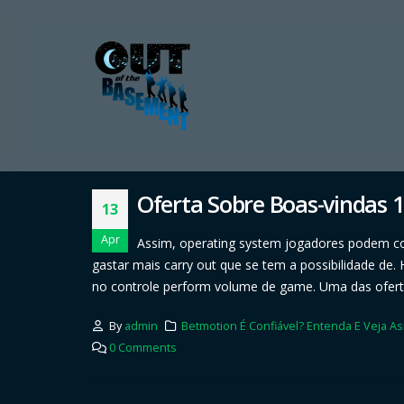
Oferta Sobre Boas-vindas 
13
Apr
Assim, operating system jogadores podem com
gastar mais carry out que se tem a possibilidade de
no controle perform volume de game. Uma das oferta
By
admin
Betmotion É Confiável? Entenda E Veja A
0 Comments