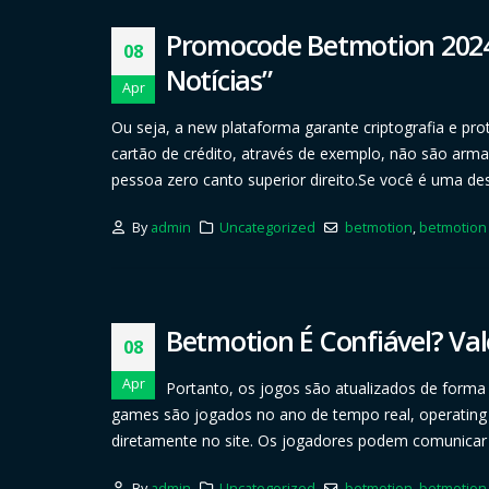
Promocode Betmotion 2024
08
Notícias”
Apr
Ou seja, a new plataforma garante criptografia e pr
cartão de crédito, através de exemplo, não são ar
pessoa zero canto superior direito.Se você é uma des
By
admin
Uncategorized
betmotion
,
betmotion
Betmotion É Confiável? Val
08
Apr
Portanto, os jogos são atualizados de forma
games são jogados no ano de tempo real, operating 
diretamente no site. Os jogadores podem comunicar 
By
admin
Uncategorized
betmotion
,
betmotion