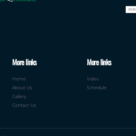
READ
More links
More links
Home
Video
About Us
Schedule
Gallery
Contact Us