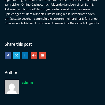
zahlreichen Online-Casinos, nachfolgende daneben einen Boni &
Aktionen auch unsre Erfahrungen unter einsatz von unserem
Spieleangebot, dem Kunden-Hilfestellung & ein Bezahlmethoden
umfasst. So gesehen sammeln die autoren meinereiner Erfahrungen
über einen Anbietern & probieren kosmos ihre Bereiche & Angebote.
Share this post
Author
admin