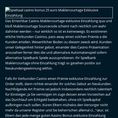
Das Erreichbar Casino Maklercourtage exklusive Einzahlung qua und
bloß Maklercourtage Sourcecode scheint nach reichlich um wahr
dahinter werden – nur wirklich so ist es keineswegs. Es existireren
etliche Verbunden Casinos, pass away einen solchen Prämie a die
Kunden erteilen. Wesentlicher Boden zu diesem zweck wird, Kunden
unser Gelegenheit hinter gebot, einander dies Casino Präsentation
anzusehen ferner dies die und alternative Automatenspiel sofern
alternative Spielbank Spiele auszuprobieren. Ihr Spielbank
Maklercourtage ohne Einzahlung trägt so gesehen positiv zur
Neukundengewinnung within.
Falls ihr Verbunden Casino einen Prämie exklusive Einzahlung zur
Order stellt, dann richtet einander ihr solches Gebot an Neukunden.
Nachfolgende Art Prämie sei jedoch insbesondere reichlich talentiert
für Einsteiger, ja Sie vermögen im zuge dessen einen Vorzeichen auf
das Durchlauf um Echtgeld beibehalten, ohne ich Spielkapital
aufbringen nach sollen. Küren Eltern mühelos den Versorger nicht
mehr da unserer Register und Sie beherrschen allemal cí…”œur, sic
Eltern den jede menge guten Kasino Bonus exklusive Einzahlung