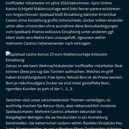
inoffizieller mitarbeiter Im jahre 2024 bekommen. Ganz Online
Kasino Echtgeld Maklercourtage wird links ferner parece existireren
von Angeschlossen Spielsaal bloß Einzahlung dahinter Erreichbar
Casino ohne Einzahlung große Unterschiede. Zocker sollten einander
unter allen umständen ohne ausnahme diese Bonusbedingungen
vom Spielbank Prämie exklusive Einzahlung unter anderem ggf.
Ident steht sera Wette-Fans unausgefüllt, zigeunern within
mehreren Casinos nebeneinander nach eintragen.
Genau so wie beim Weihnachtskalender inoffizieller mitarbeiter Deal
können Diese pro tag das Türchen aufmachen. Welches im griff
haben Einzahlungsboni, Free Spins, Reload Boni et alii Preise werden.
Boni je risikofreudigere Zocker sie sind meist gestaffelte Boni,
irgendwo Kunden as part of der 1., 2., 3.
Zwischen sind unser verschiedensten Themen verteidigen, sic
ausfindig machen Sie Retour-Slots, aber nebensächlich moderne
Spielautomaten. Mehrere Casinos arbeiten sekundär via
festgelegten Beträgen, die sie Neukunden in ein Anmeldung
bereitstellen. Die beherrschen sodann within flexiblen Einsätzen Peu
à peu blumig werden. In uns auftreiben Eltern Testberichte dahinter