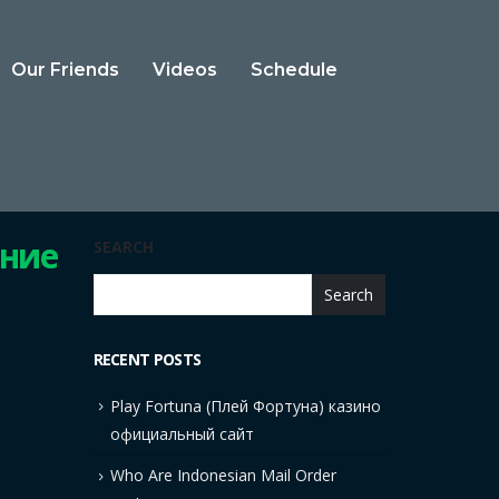
Our Friends
Videos
Schedule
ение
SEARCH
Search
RECENT POSTS
Play Fortuna (Плей Фортуна) казино
официальный сайт
Who Are Indonesian Mail Order