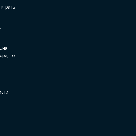
 играть
е
 Она
оре, то
ости