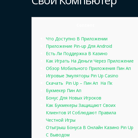
Свой Компьютер
Content
Что Доступно В Приложении
Приложение Pin-up Для Android
Есть Ли Поддержка В Казино
Как Играть На Деньги Через Приложение
Обзор Мобильного Приложения Пин Ап
Игровые Эмуляторы Pin Up Casino
Скачать Pin Up – Пин Ап На Пк
Букмекер Пин Ап
Бонус Для Новых Игроков
Как Букмекеры Защищают Своих
Клиентов И Соблюдают Правила
Честной Игры
Отыгрыш Бонуса В Онлайн Казино Pin Up
С Выводом