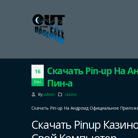
Скачать Pin-up На
16
Пин-а
Dec
By
admin
casino
Скачать Pin-up На Андроид Официальное Прилож
Скачать Pinup Казин