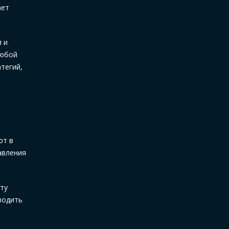
ает
 и
любой
тегий,
ют в
авления
ту
водить