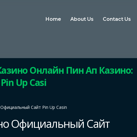
Home
About Us
Contact Us
азино Онлайн Пин Ап Казино:
in Up Casi
 Официальный Сайт Pin Up Casin
но Официальный Сайт