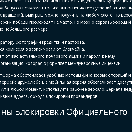
также поиск по названию игры. Ниже выведен блок информации с
д бонусов возможен только выполнения всех условий, связанны
 вращений. Выигрыш можно получить на любом слоте, но веро
персии победы происходят не часто, но можно сорвать хороший 
но небольшого размера.
ратору фотографии кредитки и паспорта.
я комиссия в зависимости от блокчейна.
ет от вас актуального почтового ящика и пароля к нему.
организация, которая оформляет международные лицензии.
латформа обеспечивает удобные методы финансовых операций и
терфейс дружелюбен, а мобильная версия обеспечивает доступ
 Ап в любой момент, используйте рабочее зеркало. Зеркала вед
тивные адреса, обходя блокировки провайдеров.
ины Блокировки Официального