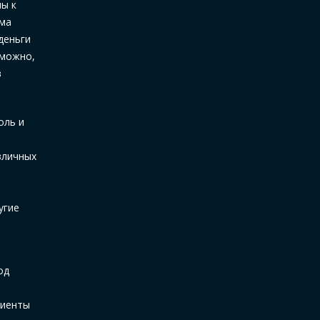
ы к
мма
деньги
 можно,
в
оль и
зличных
угие
од
лиенты