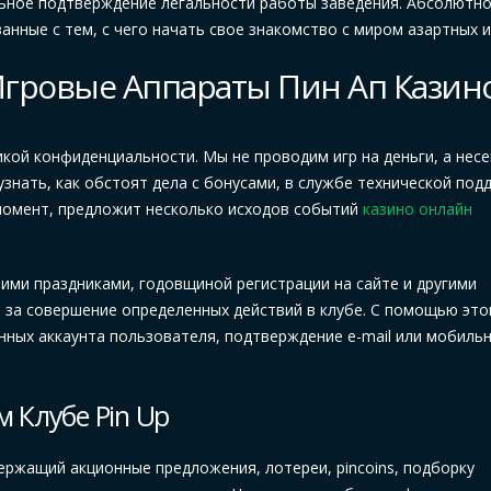
ьное подтверждение легальности работы заведения. Абсолютн
нные с тем, с чего начать свое знакомство с миром азартных и
 Игровые Аппараты Пин Ап Казин
ой конфиденциальности. Мы не проводим игр на деньги, а нес
знать, как обстоят дела с бонусами, в службе технической под
 момент, предложит несколько исходов событий
казино онлайн
ними праздниками, годовщиной регистрации на сайте и другими
 за совершение определенных действий в клубе. С помощью это
нных аккаунта пользователя, подтверждение e-mail или мобиль
 Клубе Pin Up
ержащий акционные предложения, лотереи, pincoins, подборку