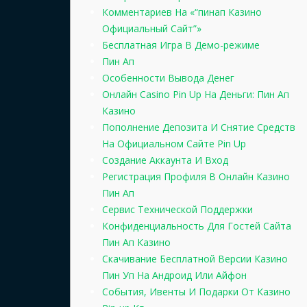
Комментариев На «“пинап Казино
Официальный Сайт”»
Бесплатная Игра В Демо-режиме
Пин Ап
Особенности Вывода Денег
Онлайн Casino Pin Up На Деньги: Пин Ап
Казино
Пополнение Депозита И Снятие Средств
На Официальном Сайте Pin Up
Создание Аккаунта И Вход
Регистрация Профиля В Онлайн Казино
Пин Ап
Сервис Технической Поддержки
Конфиденциальность Для Гостей Сайта
Пин Ап Казино
Скачивание Бесплатной Версии Казино
Пин Уп На Андроид Или Айфон
События, Ивенты И Подарки От Казино