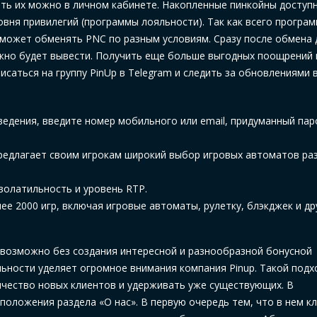
ть их можно в личном кабинете. Накопленные пинкойны доступн
ровня привилегий (программы лояльности). Так как всего програ
 сможет обменять PNC по разным условиям. Сразу после обмена 
ожно будет вывести. Получить еще больше выгодных поощрений
исаться на группу PinUp в Telegram и следить за обновлениями 
ведения, введите номер мобильного или email, придуманный пар
 предлагает своим игрокам широкий выбор игровых автоматов ра
волатильность и уровень RTP.
ее 2000 игр, включая игровые автоматы, рулетку, блэкджек и др
евозможно без создания интересной и разнообразной бонусной
льности уделяет огромное внимания компания Pinup. Такой подх
чество новых клиентов и удерживать уже существующих. В
положения раздела «О нас». В первую очередь тем, что в нем к