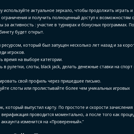
зу используйте актуальное зеркало, чтобы продолжить играть и
 ограничения и получить полноценный доступ к возможностям 
ы за активность : участие в турнирах и бонусных программах. П
бинету будет открыт.
 ресурсом, который был запущен несколько лет назад и за коро
еди игроков.
ь время на выборе категории.
 в рулетки, слоты, black jack, делать денежные ставки на спорт
вировать свой профиль через пришедшее письмо.
уйте слоты или пролистывайте более чем уникальных игровых
нк, который выпустил карту. По простоте и скорости зачисления
и верификация проводится моментально, а после того как проце
 аккаунта изменится на «Проверенный».”