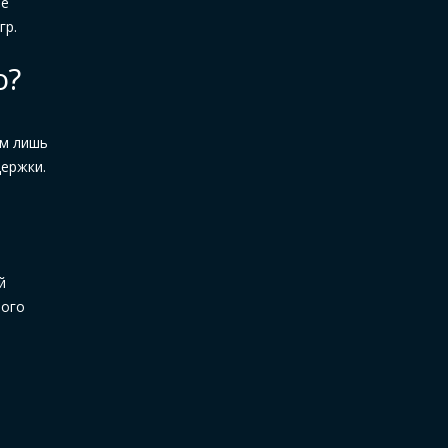
ое
гр.
о?
ем лишь
держки.
й
ного