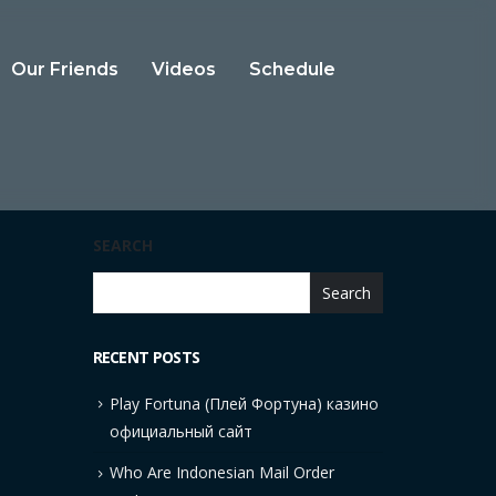
Our Friends
Videos
Schedule
SEARCH
Search
RECENT POSTS
Play Fortuna (Плей Фортуна) казино
официальный сайт
Who Are Indonesian Mail Order