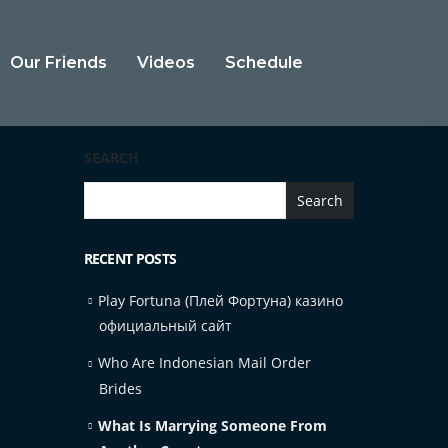
Our Friends
Videos
Schedule
SEARCH
Search
RECENT POSTS
Play Fortuna (Плей Фортуна) казино
официальный сайт
Who Are Indonesian Mail Order
Brides
What Is Marrying Someone From