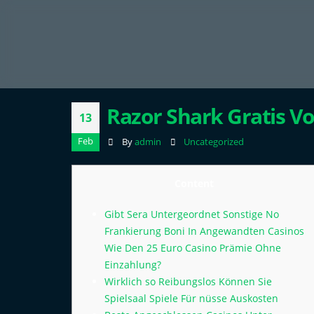
Razor Shark Gratis V
13
Feb
By
admin
Uncategorized
Content
Gibt Sera Untergeordnet Sonstige No
Frankierung Boni In Angewandten Casinos
Wie Den 25 Euro Casino Prämie Ohne
Einzahlung?
Wirklich so Reibungslos Können Sie
Spielsaal Spiele Für nüsse Auskosten