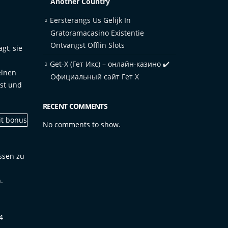
Another Country
Eersterangs Us Gelijk In
Gratoramacasino Existentie
Ontvangst Offlin Slots
gt, sie
Get-X (Гет Икс) – онлайн-казино ✔️
elnen
Официальный сайт Гет Х
ist und
RECENT COMMENTS
No comments to show.
ssen zu
.
4