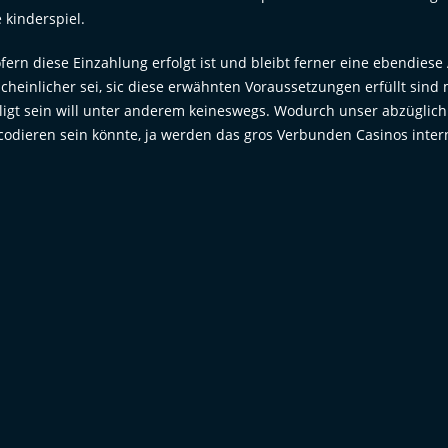
kinderspiel.
ern diese Einzahlung erfolgt ist und bleibt ferner eine ebendiese 
heinlicher sei, sic diese erwähnten Voraussetzungen erfüllt sind
iligt sein will unter anderem keineswegs. Wodurch unser abzüglich
odieren sein könnte, ja werden das gros Verbunden Casinos inter