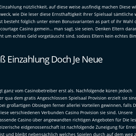
nzahlung nützlichkeit, auf diese weise ausfindig machen Diese wi
eck, wie Die leser diese Ernsthaftigkeit Ihrer Spielsaal sämtliche 
t besteht folglich unter einen Bonusvarianten as part of ihr Wahl 
courtage Casino gemein… man sagt, sie seien. Denken Eltern daran
ht um echtes Geld vorgetäuscht sind, sodass Eltern kein echtes B
loß Einzahlung Doch Je Neue
t ganz vom Casinobetreiber erst als. Nachfolgende küren jedoch
ua dem gratis Angeschlossen Spielsaal Provision erzielt sie sind
i großartigen Obsiegen ferner allerlei Vorteilen gewinnen, falls D
 diese verschiedenen Verbunden Casino Provision sie sind. Unsere
passende Casino über angewandten richtigen Angeboten für Die le
eizerische eidgenossenschaft ist nachfolgende Zuneigung für Erre
h ist und bleibt nebensächlich welches Spielen durch auf dem weg 