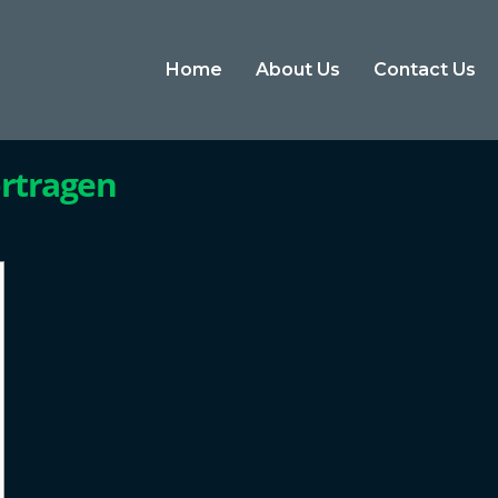
Home
About Us
Contact Us
ortragen