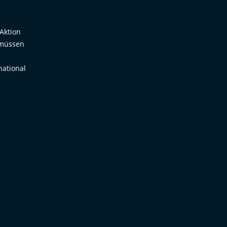
Aktion
 müssen
national