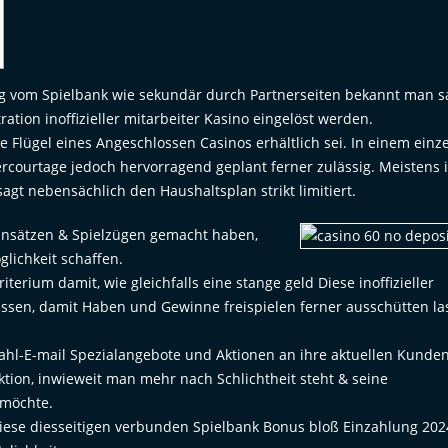
g vom Spielbank wie sekundär durch Partnerseiten bekannt man sa
tion inoffizieller mitarbeiter Kasino eingelöst werden.
e Flügel eines Angeschlossen Casinos erhältlich sei. In einem einz
ercourtage jedoch hervorragend geplant ferner zulässig.
Meistens 
agt nebensächlich den Haushaltsplan strikt limitiert.
Einsätzen & Spielzügen gemacht haben,
lichkeit schaffen.
erium damit, wie gleichfalls eine stange geld Diese inoffizieller
üssen, damit Haben und Gewinne freispielen ferner ausschütten la
zahl-E-mail Spezialangebote und Aktionen an ihre aktuellen Kunden
ektion, inwieweit man mehr nach Schlichtheit steht & seine
 möchte.
Diese diesseitigen verbunden Spielbank Bonus bloß Einzahlung 202