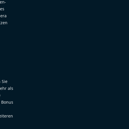
en-
hes
sera
tzen
 Sie
ehr als
e
n Bonus
eiteren