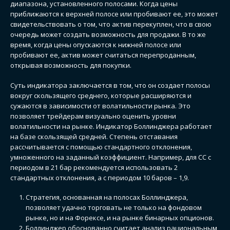
диапазона, установленного полосами. Когда цены
приближаются к верхней полосе или пробивают ее, это может
свидетельствовать о том, что актив перекуплен, что в свою
очередь может создать возможность для продажи. В то же
время, когда цены опускаются к нижней полосе или
пробивают ее, актив может считаться перепроданным,
открывая возможность для покупки.
Суть индикатора заключается в том, что он создает полосы
вокруг скользящего среднего, которые расширяются и
сужаются в зависимости от волатильности рынка. Это
позволяет трейдерам визуально оценить уровни
волатильности на рынке. Индикатор Боллинджера работает
на базе скользящей средней. Степень отставания
рассчитывается с помощью стандартного отклонения,
умноженного на заданный коэффициент. Например, для СС с
периодом в 21 бар рекомендуется использовать 2
стандартных отклонения, а с периодом 10 баров – 1,9.
Стратегия, основанная на полосах Боллинджера,
позволяет удачно торговать не только на фондовом
рынке, но и на Форексе, и на рынке бинарных опционов.
Боллинджер обоснованно считает анализ рациональным,