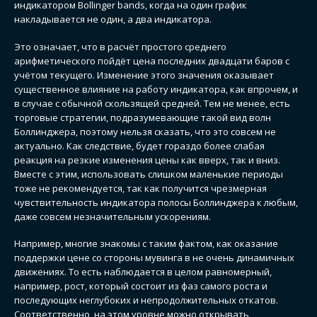
индикатором Bollinger bands, когда на один график
накладывается не один, а два индикатора.
Это означает, что в расчёт простого среднего
арифметического пойдёт цена последних двадцати баров с
учётом текущего. Изменение этого значения оказывает
существенное влияние на работу индикатора, как впрочем, и
в случае с обычной скользящей средней. Тем не менее, есть
торговые стратегии, подразумевающие такой вид волн
Боллинджера, поэтому нельзя сказать, что это совсем не
актуально. Как следствие, будет гораздо более слабая
реакция на резкие изменения цены как вверх, так и вниз.
Вместе с этим, использовать слишком маленькие периоды
тоже не рекомендуется, так как получится чрезмерная
чувствительность индикатора полосы Боллинджера к любым,
даже совсем незначительным ускорениям.
Например, многие знакомы с таким фактом, как оказание
поддержки цене со стороны мувинга в не очень динамичных
движениях. То есть наблюдается в целом равномерный,
например, рост, который состоит из фаз самого роста и
последующих неглубоких и непродолжительных откатов.
Соответственно, на этом уровне можно открывать