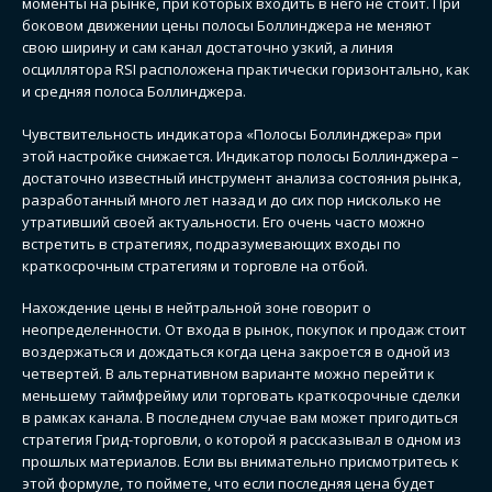
моменты на рынке, при которых входить в него не стоит. При
боковом движении цены полосы Боллинджера не меняют
свою ширину и сам канал достаточно узкий, а линия
осциллятора RSI расположена практически горизонтально, как
и средняя полоса Боллинджера.
Чувствительность индикатора «Полосы Боллинджера» при
этой настройке снижается. Индикатор полосы Боллинджера –
достаточно известный инструмент анализа состояния рынка,
разработанный много лет назад и до сих пор нисколько не
утративший своей актуальности. Его очень часто можно
встретить в стратегиях, подразумевающих входы по
краткосрочным стратегиям и торговле на отбой.
Нахождение цены в нейтральной зоне говорит о
неопределенности. От входа в рынок, покупок и продаж стоит
воздержаться и дождаться когда цена закроется в одной из
четвертей. В альтернативном варианте можно перейти к
меньшему таймфрейму или торговать краткосрочные сделки
в рамках канала. В последнем случае вам может пригодиться
стратегия Грид-торговли, о которой я рассказывал в одном из
прошлых материалов. Если вы внимательно присмотритесь к
этой формуле, то поймете, что если последняя цена будет