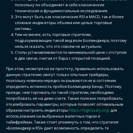
поскольку он объединяет в себе классические
технические и фундаментальные исследования.
Это могут быть как классические RSI и MACD, так и более
сложные индикаторы объема или целые торговые
системы.
Тем не менее, есть торговые стратегии,
подразумевающие такой вид волн Боллинджера, поэтому
нельзя сказать, что это совсем не актуально.
Стопы устанавливаются по минимальной цене с отступом
в две свечи, считая от бара с открытой позицией.
При этом, несмотря на ее простоту, правильно использовать
данную стратегию смогут только опытные трейдеры,
поскольку новички нередко оказываются не в состоянии
определить истинность пробоя Боллинджер Бендс. Поэтому
прежде, чем торговать по такой стратегии, необходимо
попробовать её на демо-счете. Также полезно попробовать
откалибровать параметры, которые позволят оптимальным
образом настроить индикаторы
https://fxglossary.org/
для
использования на выбранных валютных парах и
таймфреймах. Также стоит упомянуть о том, что стратегия
«Боллинджер и RSI» дает возможность определить те