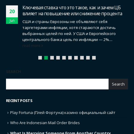
Ключевая ставка что это такое, как и зачем ЦБ
20
влияет на повышение или снижение процента
Jun
США и страны Еврозоны не объявляют себя
таргетерами инфляции, хотя стараются достичь
выбранных целей по ней. У США и Европейского
центрального банка цель по инфляции — 2%....
read more
SEARCH
Search
RECENT POSTS
Play Fortuna (Плей Фортуна) казино официальный сайт
Who Are Indonesian Mail Order Brides
What Is Marrying Someone From Another Country