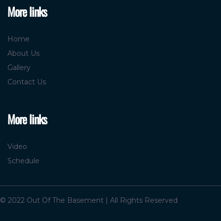
More links
Home
About Us
Gallery
Contact Us
More links
Video
Schedule
© 2022 Out Of The Basement | All Rights Reserved