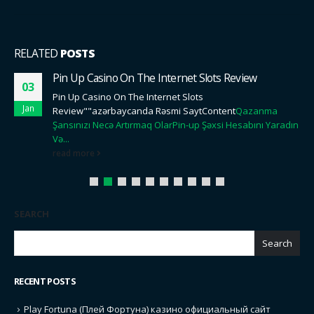
RELATED
POSTS
Pin Up Casino On The Internet Slots Review
03
Pin Up Casino On The Internet Slots
Jan
Review""azərbaycanda Rəsmi SaytContent
Qazanma
Şansınızı Necə Artırmaq Olar
Pin-up Şəxsi Hesabını Yaradın
Və...
read more
SEARCH
Search
RECENT POSTS
Play Fortuna (Плей Фортуна) казино официальный сайт