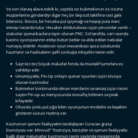
Və son olaraq əlavə edirik ki, saytda siz bukmekorun öz-özünə
müştərilərinə göndərdiyi digər heç bir depozit təklifinə rast gələ
bilərsiniz. İkincisi, bir hesaba pul qoymağı və həqiqi pula mərc
etməyi nəzərdə tutur. Hesabın doldurulması üçün pincoinlər verilir –
statuslar qumarbazlara təyin olunan PNC. Sol tərəfdə, cari raunda
kazino oyunçularının etdiyi bütün betlər və əldə edilən nəticələr
nümayiş etdirilir. Aviatorun oyun mexanikası qəza üslubunda
hazırlanır və hadisələrin qəfil sonluqla inkişafını təmin edir.
Sayt tez-tez böyük mükafat fondu ilə müxtəlif turnirlərə ev
sahibliyi edir.
Ümumiyyətlə, Pin-Up onlayn qumar oyunları üçün tövsiyə
olunan kazinodur.
Bukmeker kontorunda idman mərclərini sınamaq üçün rəsmi
saytın Pin-up az menyusunda müvafiq bölməni seçmək
kifayətdir.
Cihazda çoxlu pul yığa bilən oyunçunun modelini və ləqəbini
göstərən xüsusi reytinq var.
Kazinonun qanuni fəaliyyətini təsdiqləyən Curacao grasp
lisenziyası var. Mövcud” “lisenziya, təsisçilər və qanuni fəaliyyətlə
bağlı digər məlumatlar kazinonun rəsmi saytında Haqqımızda