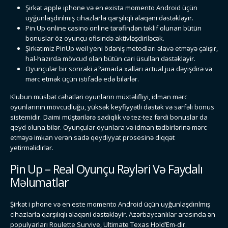
Şirkət apple iphone və en exista momento Android üçün
uyğunlaşdırılmış cihazlarla qarşılıqlı əlaqəni dəstəkləyir.
Pin Up online casino online tərəfindən təklif olunan bütün
bonuslar öz oyunçu ofisində aktivləşdiriləcək.
Şirkətimiz PinUp weil yeni ödəniş metodları əlavə etməyə çalışır,
hal-hazırda mövcud olan bütün cari üsulları dəstəkləyir.
Oyunçular bir sonraki a?amada xalları actual jua dəyişdirə və
mərc etmək üçün istifadə edə bilərlər.
Klubun müsbət cəhətləri oyunların müxtəlifliyi, idman mərc
oyunlarının mövcudluğu, yüksək keyfiyyətli dəstək və sərfəli bonus
sistemidir. Daimi müştərilərə sadiqlik və tez-tez fərdi bonuslar da
qeyd oluna bilər. Oyunçular oyunlara və idman tədbirlərinə mərc
etməyə imkan verən sadə qeydiyyat prosesinə diqqət
yetirməlidirlər.
Pin Up – Real Oyunçu Rəyləri Və Faydalı
Məlumatlar
Şirkət i phone və en este momento Android üçün uyğunlaşdırılmış
cihazlarla qarşılıqlı əlaqəni dəstəkləyir. Azərbaycanlılar arasında ən
populyarları Roulette Survive, Ultimate Texas Hold’Em-dir.