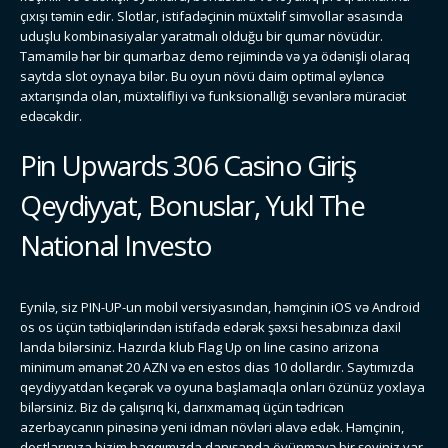
çıxışı təmin edir. Slotlar, istifadəçinin müxtəlif simvollar əsasında
uduşlu kombinasiyalar yaratmalı olduğu bir qumar növüdür.
Tamamilə hər bir qumarbaz demo rejimində və ya ödənişli olaraq
saytda slot oynaya bilər. Bu oyun növü daim optimal əyləncə
axtarışında olan, müxtəlifliyi və funksionallığı sevənlərə müraciət
edəcəkdir.
Pin Upwards 306 Casino Giriş
Qeydiyyat, Bonuslar, Yukl The
National Investo
Eynilə, siz PIN-UP-un mobil versiyasından, həmçinin iOS və Android
os os üçün tətbiqlərindən istifadə edərək şəxsi hesabınıza daxil
landa bilərsiniz. Hazırda klub Flag Up on line casino arizona
minimum əmanət 20 AZN və en estos dias 10 dollardır. Saytımızda
qeydiyyatdan keçərək və oyuna başlamaqla onları özünüz yoxlaya
bilərsiniz. Biz də çalışırıq ki, darıxmamaq üçün tədricən
azerbaycanın pinəsinə yeni idman növləri əlavə edək. Həmçinin,
dostlarınıza bizim haqqımızda danışanda öyünməyə bir şeyiniz var.