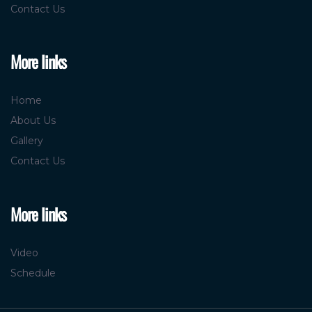
Contact Us
More links
Home
About Us
Gallery
Contact Us
More links
Video
Schedule