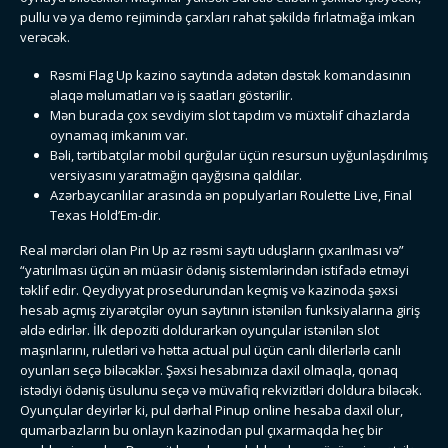
pullu və ya demo rejimində çarxları rahat şəkildə fırlatmağa imkan
verəcək.
Rəsmi Flag Up kazino saytında adətən dəstək komandasının
əlaqə məlumatları və iş saatları göstərilir.
Mən burada çox sevdiyim slot tapdım və müxtəlif cihazlarda
oynamaq imkanım var.
Bəli, tərtibatçılar mobil qurğular üçün resursun uyğunlaşdırılmış
versiyasını yaratmağın qayğısına qaldılar.
Azərbaycanlılar arasında ən populyarları Roulette Live, Final
Texas Hold’Em-dir.
Real mərcləri olan Pin Up az rəsmi saytı uduşların çıxarılması və”
“yatırılması üçün ən müasir ödəniş sistemlərindən istifadə etməyi
təklif edir. Qeydiyyat prosedurundan keçmiş və kazinoda şəxsi
hesab açmış ziyarətçilər oyun saytının istənilən funksiyalarına giriş
əldə edirlər. İlk depoziti doldurarkən oyunçular istənilən slot
maşınlarını, ruletləri və hətta actual pul üçün canlı dilerlərlə canlı
oyunları seçə biləcəklər. Şəxsi hesabınıza daxil olmaqla, qonaq
istədiyi ödəniş üsulunu seçə və müvafiq rekvizitləri doldura biləcək.
Oyunçular deyirlər ki, pul dərhal Pinup online hesaba daxil olur,
qumarbazların bu onlayn kazinodan pul çıxarmaqda heç bir