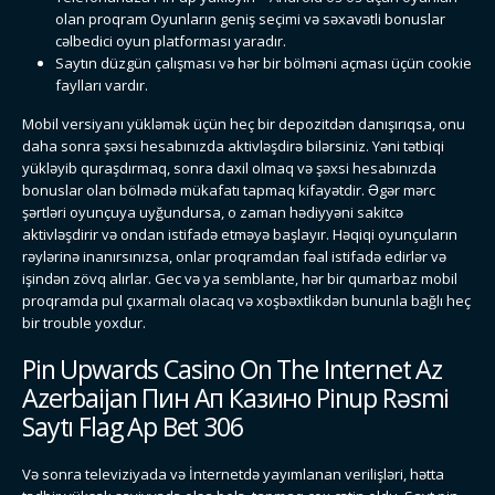
olan proqram Oyunların geniş seçimi və səxavətli bonuslar
cəlbedici oyun platforması yaradır.
Saytın düzgün çalışması və hər bir bölməni açması üçün cookie
faylları vardır.
Mobil versiyanı yükləmək üçün heç bir depozitdən danışırıqsa, onu
daha sonra şəxsi hesabınızda aktivləşdirə bilərsiniz. Yəni tətbiqi
yükləyib quraşdırmaq, sonra daxil olmaq və şəxsi hesabınızda
bonuslar olan bölmədə mükafatı tapmaq kifayətdir. Əgər mərc
şərtləri oyunçuya uyğundursa, o zaman hədiyyəni sakitcə
aktivləşdirir və ondan istifadə etməyə başlayır. Həqiqi oyunçuların
rəylərinə inanırsınızsa, onlar proqramdan fəal istifadə edirlər və
işindən zövq alırlar. Gec və ya semblante, hər bir qumarbaz mobil
proqramda pul çıxarmalı olacaq və xoşbəxtlikdən bununla bağlı heç
bir trouble yoxdur.
Pin Upwards Casino On The Internet Az
Azerbaijan Пин Ап Казино Pinup Rəsmi
Saytı Flag Ap Bet 306
Və sonra televiziyada və İnternetdə yayımlanan verilişləri, hətta