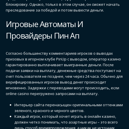
блокировку. Однако, только в этом случае, он сможет начать
преследование за победой и потом вывести деньги.
Игровые Автоматы И
Провайдеры Пин Ап
Согласно большинству комментариев игроков о выводах
призовых в игорном клубе PinUp с выводом, оператор казино
гарантированно выплачивает выигранные деньги. После
подачи заявки на выплату, денежные средства поступают на
счет пользователя не позднее, чем через 24 часа. Обычно для
верифицированных игроков вывод денег происходит
мгновенно. Задержки с переводами могут происходить, если
online casino перегружено запросами на выплату.
Интерьер сайта перенасыщен оригинальными оттенками
зеленого, красного и черного цветов.
Каждый игрок, который хочет играть в онлайн казино,
должен четко понимать, что азартные игры – это всего
лишь способ времяпровождения, а никак не источник