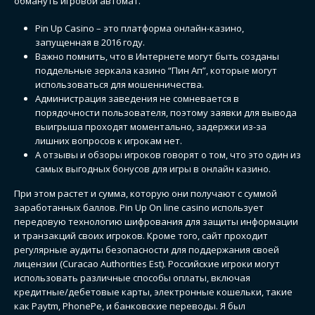
обмануть игровой автомат.
Pin Up Casino – это платформа онлайн-казино,
запущенная в 2016 году.
Важно помнить, что в Интернете могут быть созданы
поддельные зеркала казино “Пин Ап”, которые могут
использоваться для мошенничества.
Администрация заведения не сомневается в
порядочности пользователя, поэтому заявки для вывода
выигрыша проходят моментально, задержки из-за
лишних вопросов к игрокам нет.
А отзывы и обзоры игроков говорят о том, что это один из
самых выгодных бонусов для игры в онлайн казино.
При этом растет и сумма, которую они получают с суммой
заработанных баллов. Pin Up On line casino использует
передовую технологию шифрования для защиты информации
и транзакций своих игроков. Кроме того, сайт проходит
регулярные аудиты безопасности для поддержания своей
лицензии (Curacao Authorities Est). Российские игроки могут
использовать различные способы оплаты, включая
кредитные/дебетовые карты, электронные кошельки, такие
как Paytm, PhonePe, и банковские переводы. Я был