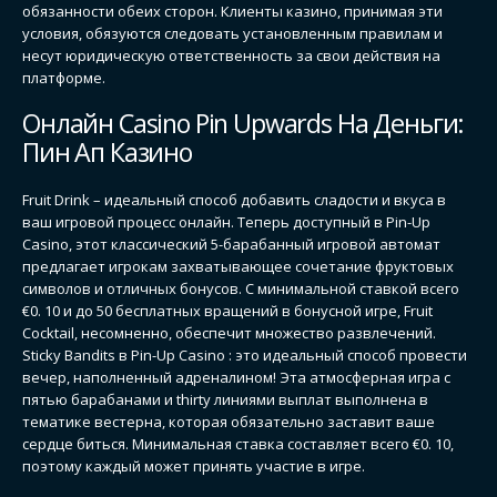
обязанности обеих сторон. Клиенты казино, принимая эти
условия, обязуются следовать установленным правилам и
несут юридическую ответственность за свои действия на
платформе.
Онлайн Casino Pin Upwards На Деньги:
Пин Ап Казино
Fruit Drink – идеальный способ добавить сладости и вкуса в
ваш игровой процесс онлайн. Теперь доступный в Pin-Up
Casino, этот классический 5-барабанный игровой автомат
предлагает игрокам захватывающее сочетание фруктовых
символов и отличных бонусов. С минимальной ставкой всего
€0. 10 и до 50 бесплатных вращений в бонусной игре, Fruit
Cocktail, несомненно, обеспечит множество развлечений.
Sticky Bandits в Pin-Up Casino : это идеальный способ провести
вечер, наполненный адреналином! Эта атмосферная игра с
пятью барабанами и thirty линиями выплат выполнена в
тематике вестерна, которая обязательно заставит ваше
сердце биться. Минимальная ставка составляет всего €0. 10,
поэтому каждый может принять участие в игре.