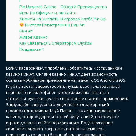
Г
Pin Upwards Casino – Обзор И Преимущества
Игры На Официальном Сайте
Лимиты На Выплаты В Игровом Клубе Pin Up
Быстрая Регистрация В Пин Ап
Пин Ап
Живое Казино
Как Связаться С Оператором Службы
Поддержки?
Если у вас возникнут проблемы, обратитесь к сотрудникам
казино Пин Ап. Онлайн казино Пин Ап дает возможность
скачать мобильное приложение на гаджет с ОС Android и iOS.
Клуб пытается удовлетворять нужды всех пользователей
планшетов и смартфонов, которые желают играть в
автоматы, рулетки, делать спортивные ставки в приложении.
Загрузка без вирусов и осуществляется за короткий
промежуток времени. Клуб Пинап – это лицензированное
казино, которое дорожит своей репутацией, поэтому все
игроки должны пройти верификацию. Подтверждение
личности помогает сохранить интересы гемблера,
переводить средства без проблем, не разглашать