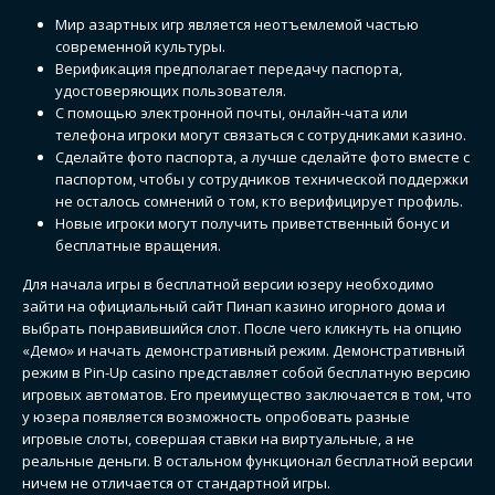
Мир азартных игр является неотъемлемой частью
современной культуры.
Верификация предполагает передачу паспорта,
удостоверяющих пользователя.
С помощью электронной почты, онлайн-чата или
телефона игроки могут связаться с сотрудниками казино.
Сделайте фото паспорта, а лучше сделайте фото вместе с
паспортом, чтобы у сотрудников технической поддержки
не осталось сомнений о том, кто верифицирует профиль.
Новые игроки могут получить приветственный бонус и
бесплатные вращения.
Для начала игры в бесплатной версии юзеру необходимо
зайти на официальный сайт Пинап казино игорного дома и
выбрать понравившийся слот. После чего кликнуть на опцию
«Демо» и начать демонстративный режим. Демонстративный
режим в Pin-Up casino представляет собой бесплатную версию
игровых автоматов. Его преимущество заключается в том, что
у юзера появляется возможность опробовать разные
игровые слоты, совершая ставки на виртуальные, а не
реальные деньги. В остальном функционал бесплатной версии
ничем не отличается от стандартной игры.