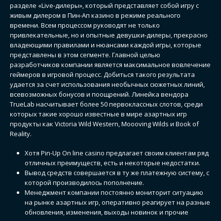
разделе «Live-дилеры», который представляет собой игру с
живым дилером в Пин-Ап казино в режиме реального
времени. Всем процессом руководят не только
привлекательные, но и опытные девушки-дилеры, прекрасно
владеющими правилами и нюансами каждой игры, которые
представлены в этом сегменте. Главной целью
разработчиков компании является максимальное вовлечение
геймеров в игровой процесс. Добиться такого результата
удается за счет использования необычных сюжетных линий,
всевозможных бонусов и поощрений. Линейка вендора
TrueLab насчитывает более 50 первоклассных слотов, среди
которых такие хорошо известные в мире азартных игр
продукты как Victoria Wild Western, Moooving Wilds и Book of
Reality.
Хотя Pin-Up On line casino предлагает своим клиентам ряд
отличных преимуществ, есть и некоторые недостатки.
Вывод средств совершается в ту же платежную систему, с
которой производилось пополнение.
Менеджмент компании постоянно мониторит ситуацию
на рынке азартных игр, оперативно реагирует на разные
обновления, изменения, выходы новинок и прочие