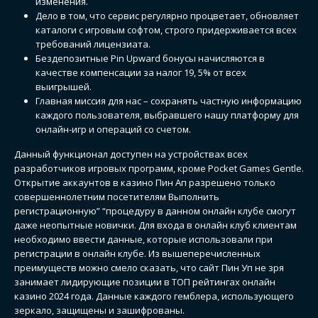
изменения.
Дело в том, что сервис регулярно процветает, обновляет
каталоги с игровым софтом, строго придерживается всех
требований лицензиата.
Бездепозитные Pin Upward бонусы начисляются в
качестве компенсации за налог 19, 5% от всех
выигрышей.
Главная миссия для нас – сохранять частную информацию
каждого пользователя, выбравшего нашу платформу для
онлайн-игр и операций со счетом.
Данный функционал доступен на устройствах всех
разработчиков игровых программ, кроме Pocket Games Gentle.
Открытие аккаунтов в казино Пин Ап разрешено только
совершеннолетним посетителям Выполнить
регистрационную” “процедуру в данном онлайн клубе смогут
даже неопытные новички. Для входа в онлайн клуб клиентам
необходимо ввести данные, которые использовали при
регистрации в онлайн клубе. Из вышеперечисленных
преимуществ можно смело сказать, что сайт Пин Уп не зря
занимает лидирующие позиции в ТОП рейтингах онлайн
казино 2024 года. Данные каждого гемблера, использующего
зеркало, защищены и зашифрованы.