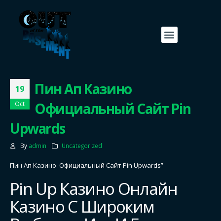
Пин Ап Казино ️
19
Официальный Сайт Pin
Oct
Upwards
By
admin
Uncategorized
Пин Ап Казино ️ Официальный Сайт Pin Upwards”
Pin Up Казино Онлайн
Казино С Широким