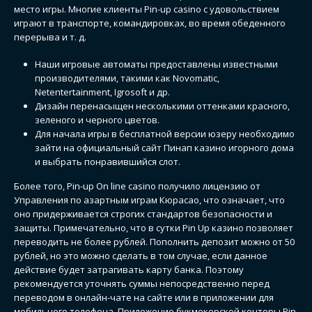
место игры. Многие клиенты Pin-up casino с удовольствием
играют в транспорте, командировках, во время обеденного
перерыва и т. д.
Наши игровые автоматы предоставлены известными
производителями, такими как Novomatic,
Netentertainment, Igrosoft и др.
Дизайн перенасыщен несколькими оттенками красного,
зеленого и черного цветов.
Для начала игры в бесплатной версии юзеру необходимо
зайти на официальный сайт Пинап казино игорного дома
и выбрать понравившийся слот.
Более того, Pin-up On line casino получило лицензию от
Управления по азартным играм Кюрасао, что означает, что
оно придерживается строгих стандартов безопасности и
защиты. Примечательно, что в сутки Pin Up казино позволяет
переводить не более рублей. Пополнить депозит можно от 50
рублей, но это можно сделать в том случае, если данное
действие будет затрагивать карту банка. Поэтому
рекомендуется уточнять суммы непосредственно перед
переводом в онлайн-чате на сайте или в приложении для
мобильного телефона. Приложение букмекерской конторы Pin