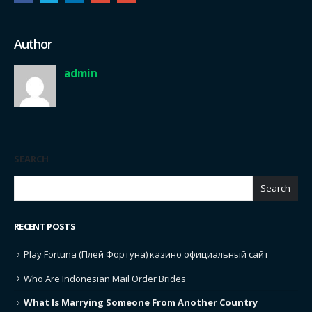
Author
admin
SEARCH
Search
RECENT POSTS
Play Fortuna (Плей Фортуна) казино официальный сайт
Who Are Indonesian Mail Order Brides
What Is Marrying Someone From Another Country