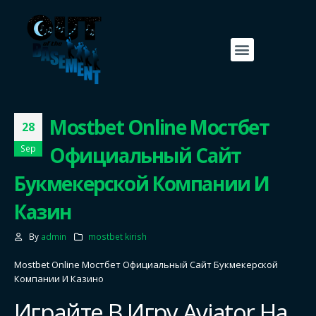
Mostbet Online Мостбет
28
Официальный Сайт
Sep
Букмекерской Компании И
Казин
By
admin
mostbet kirish
Mostbet Online Мостбет Официальный Сайт Букмекерской
Компании И Казино
Играйте В Игру Aviator На