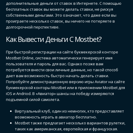
дополнительные деньги от ставок в Интернете. С помощью
бесплатных ставок вы можете делать ставки, не рискуя
собственными деньгами. Это означает, что даже если вы
проиграете несколько ставок, вы ничего не потеряете в
долгосрочной перспективе.
Как Вывести Деньги С Mostbet?
При быстрой регистрации на сайте букмекерской конторе
Mostbet Online, система автоматически генерирует имя
пользователя и пароль для вас. Однако позже вам
потребуется внести свои личные данные, но такой способ
дает вам возможность быстро начать делать ставки.
Попробуйте демонстрационную версию игры Aviator на сайте
букмекерской конторы Mostbet или в приложении Mostbet для
iOS и Andriod. В «Авиатор» шансы на победу измеряются
подъемной силой самолета.
Виртуальный клуб, один из немногих, кто предоставляет
возможность играть в авиатор бесплатно.
Mostbet также предлагает несколько вариантов рулетки,
таких как американская, европейская и французская.