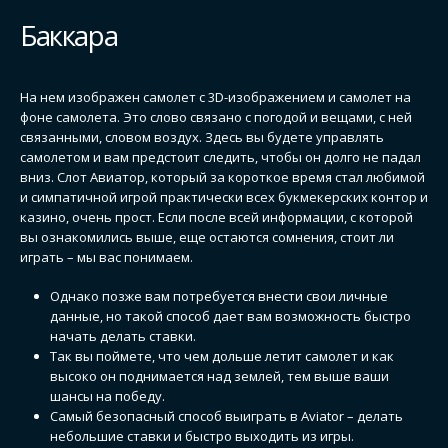
Баккара
На нем изображен самолет с 3D-изображением и самолет на
фоне самолета. Это слово связано с погодой и вещами, с ней
связанными, словом воздух. Здесь вы будете управлять
самолетом и вам предстоит следить, чтобы он долго не падал
вниз. Слот Авиатор, который за короткое время стал любимой
и симпатичной игрой практически всех букмекерских контор и
казино, очень прост. Если после всей информации, с которой
вы ознакомились выше, еще остаются сомнения, стоит ли
играть – мы вас понимаем.
Однако позже вам потребуется внести свои личные
данные, но такой способ дает вам возможность быстро
начать делать ставки.
Так вы поймете, что чем дольше летит самолет и как
высоко он поднимается над землей, тем выше ваши
шансы на победу.
Самый безопасный способ выиграть в Aviator – делать
небольшие ставки и быстро выходить из игры.