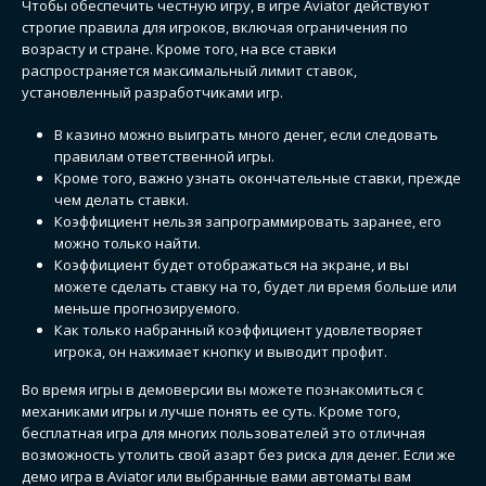
Чтобы обеспечить честную игру, в игре Aviator действуют
строгие правила для игроков, включая ограничения по
возрасту и стране. Кроме того, на все ставки
распространяется максимальный лимит ставок,
установленный разработчиками игр.
В казино можно выиграть много денег, если следовать
правилам ответственной игры.
Кроме того, важно узнать окончательные ставки, прежде
чем делать ставки.
Коэффициент нельзя запрограммировать заранее, его
можно только найти.
Коэффициент будет отображаться на экране, и вы
можете сделать ставку на то, будет ли время больше или
меньше прогнозируемого.
Как только набранный коэффициент удовлетворяет
игрока, он нажимает кнопку и выводит профит.
Во время игры в демоверсии вы можете познакомиться с
механиками игры и лучше понять ее суть. Кроме того,
бесплатная игра для многих пользователей это отличная
возможность утолить свой азарт без риска для денег. Если же
демо игра в Aviator или выбранные вами автоматы вам