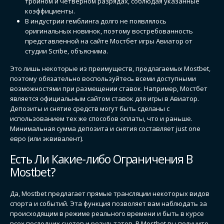
тройном и четверном разрядах, соблюдая указанные
коэффициенты.
В индустрии гемблинга долго не появлялось
оригинальных новинок, поэтому востребованность
представленной на сайте Мостбет игры Авиатор от
студии Scribe, объяснима.
Это лишь некоторые из преимуществ, предлагаемых Mostbet,
поэтому обязательно воспользуйтесь всеми доступными
возможностями при размещении ставок. Например, Мостбет
является официальным сайтом ставок для игры в Авиатор.
Депозиты и снятие средств могут быть сделаны с
использованием тех же способов оплаты, что и раньше.
Минимальная сумма депозита и снятия составляет just one
евро (или эквивалент).
Есть Ли Какие-либо Ограничения В
Mostbet?
Да, Mostbet предлагает прямые трансляции некоторых видов
спорта и событий. Эта функция позволяет вам наблюдать за
происходящим в режиме реального времени и быть в курсе
всех последних счетов и результатов. В Mostbet вы получите