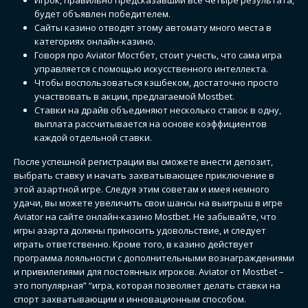
будет объявлен победителем.
Сайты казино отводят этому автомату много места в
категориях онлайн-казино.
Говоря про Aviator Мостбет, стоит учесть, что сама игра
управляется с помощью искусственного интеллекта.
Чтобы воспользоваться кэшбеком, достаточно просто
участвовать в акции, предлагаемой Mostbet.
Ставки на драйв объединяют несколько ставок в одну,
выплата рассчитывается на основе коэффициентов
каждой отдельной ставки.
После успешной регистрации вы сможете внести депозит,
выбрать ставку и начать захватывающее приключение в
этой азартной игре. Следуя этим советам и имея немного
удачи, вы можете увеличить свои шансы на выигрыш в игре
Aviator на сайте онлайн-казино Mostbet. Не забывайте, что
игры азарта должны приносить удовольствие, и следует
играть ответственно. Кроме того, в казино действует
программа лояльности с дополнительными вознаграждениями
и привилегиями для постоянных игроков. Aviator от Mostbet –
это популярная” “игра, которая позволяет делать ставки на
спорт захватывающим и инновационным способом.