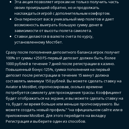
Эта акция позволяет игрокам не только получить часть
своих проигрышей обратно, но и продолжать
наслаждаться игрой с дополнительным комфортом.
Она переносит вас в уникальный мир полетов и дает
возможность выиграть большую сумму денег в
зависимости от высоты полета самолета.
Ставки делаются в валюте счета по курсу,
установленному Мостбет.
Сразу после пополнения депозитного баланса игрок получит
100% от суммы +250 FS-первый депозит должен быть более
1000 рублей в течение 7 дней после регистрации в казино.
Повышенный бонус-125%, сумма пополнения на первый
депозит после регистрации в течение 15 минут должна
составлять минимум 150 рублей. Вы можете сделать ставку на
Aviator в MostBet, спрогнозировав, сколько времени
потребуется самолету для прохождения трассы. Коэффициент
будет отображаться на экране, и вы можете сделать ставку на
то, будет ли время больше или меньше прогнозируемого. Вы
можете создать новый профиль” “на официальном сайте или в
приложении Mostbet. Для этого перейдите на вкладку
Регистрация и выберите один из способов.