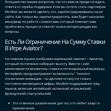
большинство ваших вопросов, так что вам не придется ждать
ответа от службы поддержки. Если вы хотите стать партнером
Mostbet, вы можете сделать это, зарегистрировавшись на их
сайте. Как только вы зарегистрируетесь, вам будет назначен
менеджер по работе с клиентами, который поможет вам
пройти весь процесс и ответит на все интересующие вас
вопросы.
Есть Ли Ограничение На Сумму Ставки
В Игре Aviator?
На главном экране изображен маленький самолет – Авиатор,
который постепенно набирает высоту. Вместе с ней
увеличивается множитель ставки и потенциальный выигрыш.
Интерфейс предусматривает возможность” “полного
отключения анимации – на дисплее останутся только
постоянно меняющиеся цифры. Mostbet поддерживает ряд
языков, включая английский, испанский, итальянский,
французский, португальский.
Это отличное развлечение для тех, кто любит азарт и
приключения.