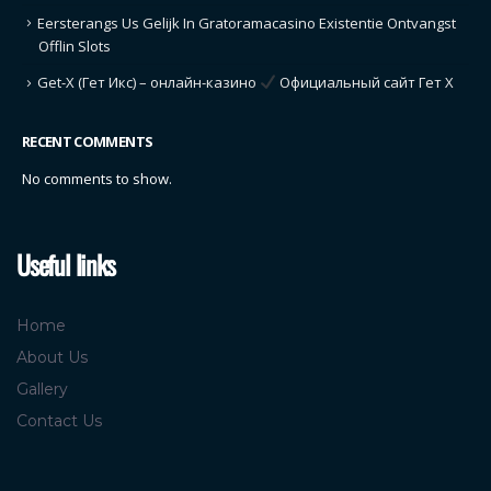
Eersterangs Us Gelijk In Gratoramacasino Existentie Ontvangst
Offlin Slots
Get-X (Гет Икс) – онлайн-казино
Официальный сайт Гет Х
RECENT COMMENTS
No comments to show.
Useful links
Home
About Us
Gallery
Contact Us