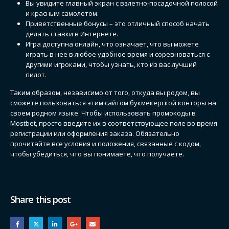
Вы увидите главный экран с взлетно-посадочной полосой
и красным самолетом.
Приветственные бонусы – это отличный способ начать
делать ставки в Интернете.
Игра доступна онлайн, что означает, что вы можете
играть в нее в любое удобное время и соревноваться с
другими игроками, чтобы узнать, кто из вас лучший
пилот.
Таким образом, независимо от того, откуда вы родом, вы
сможете пользоваться этим сайтом букмекерской конторы на
своем родном языке. Чтобы использовать промокоды в
Mostbet, просто введите их в соответствующее поле во время
регистрации или оформления заказа. Обязательно
прочитайте все условия и положения, связанные с кодом,
чтобы убедиться, что вы понимаете, что получаете.
Share this post