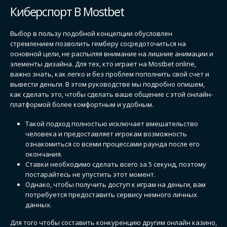
Киберспорт В Mostbet
Выбор в пользу подобной концепции обусловлен
стремлением позволить гемберу сосредоточиться на
основной цели, не распыляя внимание на лишние анимации и
элементы дизайна. Для тех, кто играет на Mostbet online,
важно знать, как легко и без проблем пополнить свой счет и
вывести деньги. В этом руководстве мы подробно опишем,
как сделать это, чтобы сделать ваше общение с этой онлайн-
платформой более комфортным и удобным.
Такой подход полностью исключает вмешательство
человека и предоставляет игрокам возможность
ознакомиться со всеми процессами раунда после его
окончания.
Ставки необходимо сделать всего за 5 секунд, поэтому
постарайтесь не упустить этот момент.
Однако, чтобы получить доступ к играм на деньги, вам
потребуется предоставить сервису немного личных
данных.
Для того чтобы составить конкуренцию другим онлайн казино,