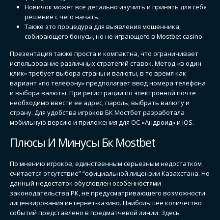
Новичок может все детально изучить и принять для себя
решение с чего начать.
Также это процедура для выявления мошенника,
собирающего бонусы, но не играющего в Mostbet casino.
Презентация также проста и компактна, что ограничивает
использование различных стратегий ставок. Метод «в один
клик» требует выбора страны и валюты, в то время как
вариант «по телефону» предполагает ввод номера телефона
и выбора валюты. При регистрации по электронной почте
необходимо ввести ее адрес, пароль, выбрать валюту и
страну. Для удобства игроков БК Мостбет разработала
мобильную версию и приложения для ОС «Андроид» и iOS.
Плюсы И Минусы Бк Mostbet
По мнению игроков, единственным серьезным недостатком
считается отсутствие” “официальной лицензии Казахстана. Но
данный недостаток обусловлен особенностями
законодательства РК, не предусматривающего возможности
лицензирования интернет-казино. Наибольшее количество
событий представлено в предматчевой линии. Здесь