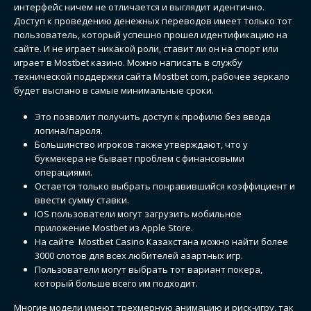
интерфейс ничем не отличается и выглядит идентично.
Доступ к проведению денежных переводов имеет только тот
пользователь, который успешно прошел идентификацию на
сайте. И не играет никакой роли, ставит ли он на спорт или
играет в Mostbet казино. Можно написать в службу
технической поддержки сайта Mostbet com, рабочее зеркало
будет выслано в самые минимальные сроки.
Это позволит получить доступ к профилю без ввода
логина/пароля.
Большинство игроков также утверждают, что у
букмекера не бывает проблем с финансовыми
операциями.
Остается только выбрать понравившийся коэффициент и
ввести сумму ставки.
IOS пользователи могут загрузить мобильное
приложение Mostbet из Apple Store.
На сайте Mostbet Casino Казахстана можно найти более
3000 слотов для всех любителей азартных игр.
Пользователи могут выбрать тот вариант покера,
который больше всего им подходит.
Многие модели имеют трехмерную анимацию и риск-игру, так