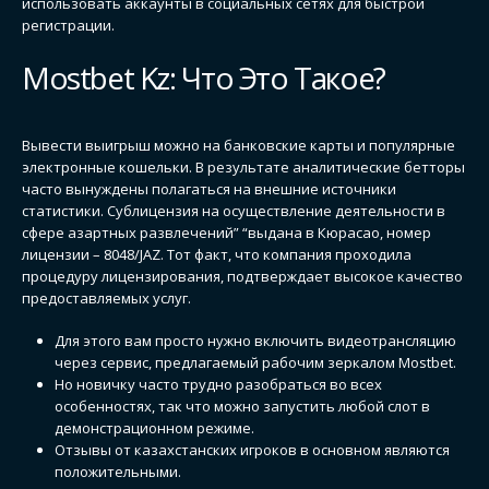
использовать аккаунты в социальных сетях для быстрой
регистрации.
Mostbet Kz: Что Это Такое?
Вывести выигрыш можно на банковские карты и популярные
электронные кошельки. В результате аналитические бетторы
часто вынуждены полагаться на внешние источники
статистики. Сублицензия на осуществление деятельности в
сфере азартных развлечений” “выдана в Кюрасао, номер
лицензии – 8048/JAZ. Тот факт, что компания проходила
процедуру лицензирования, подтверждает высокое качество
предоставляемых услуг.
Для этого вам просто нужно включить видеотрансляцию
через сервис, предлагаемый рабочим зеркалом Mostbet.
Но новичку часто трудно разобраться во всех
особенностях, так что можно запустить любой слот в
демонстрационном режиме.
Отзывы от казахстанских игроков в основном являются
положительными.