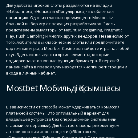
Для удобства игроков слоты разделяются на вкладки
«Избранное», «Новые» и «Популярные», что облегчает
навигацию. Одно из главных преимуществ Mostbet kz —
большой выбор игр от ведущих разработчиков. Здесь
представлены эмуляторы от NetEnt, Microgaming, Pragmatic
Play, Push Gambling и многих других вендоров. Независимо от
того, любите ли вы классические слоты или предпочитаете
карточные игры, в Мостбет Casino вы найдете игры на любой
вкус. Здесь используются яркие элементы, которые
подчеркивают основные функции букмекера. В верхней
панели сайта в правом углу находятся кнопки регистрации и
входа в личный кабинет.
Mostbet Мобильді Қосымшасы
В зависимости от способа может удерживаться комиссия
платежной системы. Это оптимальный вариант для
владельцев устройств без операционной системы (или
старыми ее версиями). Для быстрого входа рекомендуем
авторизоваться через соцсети («ВКонтакте»,
«Одноклассники», Telegram, Steam и др. ). Это позволит