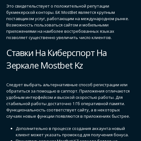
Это свидетельствует о положительной репутации
букмекерской конторы. БК MostBet является крупным
поставщиком услуг, работающим на международном рынке.
Возможность пользоваться сайтом и мобильными
приложениями на наиболее востребованных языках
позволяет существенно увеличить число клиентов.
Ставки На Киберспорт На
Зеркале Mostbet Kz
Следует выбрать альтернативные способ регистрации или
обратиться за помощью в саппорт. Приложения отличаются
удобным интерфейсом и высокой скоростью работы. Для
стабильной работы достаточно 1 Гб оперативной памяти.
Функциональность соответствует сайту, а в некоторых
случаях новые функции появляются в приложениях быстрее.
Дополнительно в процессе создания аккаунта новый
клиент может указать промокод для получения бонуса.
При использовании Mostbet KZ зеркала беттер не