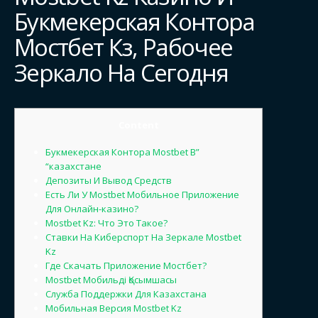
Букмекерская Контора
Мостбет Кз, Рабочее
Зеркало На Сегодня
Content
Букмекерская Контора Mostbet В”
“казахстане
Депозиты И Вывод Средств
Есть Ли У Mostbet Мобильное Приложение
Для Онлайн-казино?
Mostbet Kz: Что Это Такое?
Ставки На Киберспорт На Зеркале Mostbet
Kz
Где Скачать Приложение Мостбет?
Mostbet Мобильді Қосымшасы
Служба Поддержки Для Казахстана
Мобильная Версия Mostbet Kz