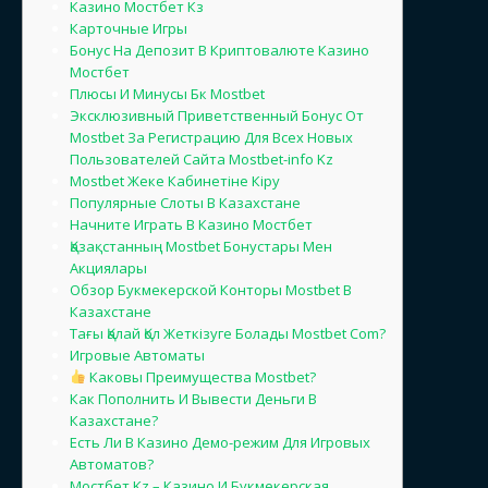
Казино Мостбет Кз
Карточные Игры
Бонус На Депозит В Криптовалюте Казино
Мостбет
Плюсы И Минусы Бк Mostbet
Эксклюзивный Приветственный Бонус От
Mostbet За Регистрацию Для Всех Новых
Пользователей Сайта Mostbet-info Kz
Mostbet Жеке Кабинетіне Кіру
Популярные Слоты В Казахстане
Начните Играть В Казино Мостбет
Қазақстанның Mostbet Бонустары Мен
Акциялары
Обзор Букмекерской Конторы Mostbet В
Казахстане
Тағы Қалай Қол Жеткізуге Болады Mostbet Com?
Игровые Автоматы
Каковы Преимущества Mostbet?
Как Пополнить И Вывести Деньги В
Казахстане?
Есть Ли В Казино Демо-режим Для Игровых
Автоматов?
Мостбет Kz – Казино И Букмекерская