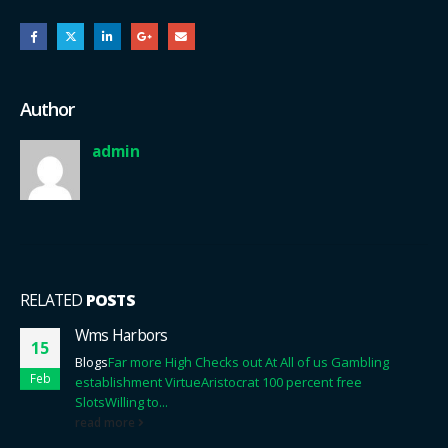
Author
admin
RELATED
POSTS
Wms Harbors
15
Blogs
Far more High Checks out At All of us Gambling
Feb
establishment Virtue
Aristocrat 100 percent free
Slots
Willing to...
read more