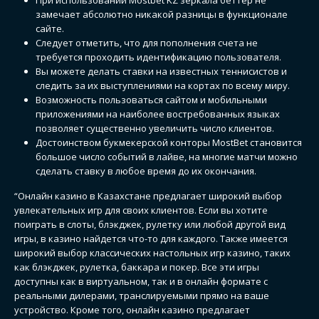
замечает абсолютно никакой разницы в функционале
сайте.
Следует отметить, что для пополнения счета не
требуется проходить идентификацию пользователя.
Вы можете делать ставки на известных теннисистов и
следить за их выступлениями на кортах по всему миру.
Возможность пользоваться сайтом и мобильными
приложениями на наиболее востребованных языках
позволяет существенно увеличить число клиентов.
Достоинством букмекерской конторы MostBet становится
большое число событий в лайве, на многие матчи можно
сделать ставку в любое время до их окончания.
“Онлайн казино в Казахстане предлагает широкий выбор
увлекательных игр для своих клиентов. Если вы хотите
поиграть в слоты, блэкджек, рулетку или любой другой вид
игры, в казино найдется что-то для каждого. Также имеется
широкий выбор классических настольных игр казино, таких
как блэкджек, рулетка, баккара и покер. Все эти игры
доступны как в виртуальном, так и в онлайн формате с
реальными дилерами, транслируемыми прямо на ваше
устройство. Кроме того, онлайн казино предлагает