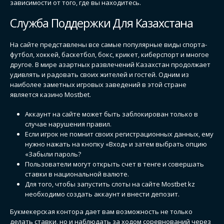
зависимости от того, где вы находитесь.
Служба Поддержки Для Казахстана
На сайте представлены все самые популярные виды спорта-
футбол, хоккей, баскетбол, бокс, крикет, киберспорт и многое
другое. В мире азартных развлечений Казахстан продолжает
удивлять и радовать своих жителей и гостей. Одним из
наиболее заметных игровых заведений в этой стране
является казино Mostbet.
Аккаунт на сайте может быть заблокирован только в
случае нарушения правил.
Если игрок не помнит своих регистрационных данных, ему
нужно нажать на кнопку «Вход» и затем выбрать опцию
«Забыли пароль?
Пользователи могут открыть счет в тенге и совершать
ставки в национальной валюте.
Для того, чтобы запустить слоты на сайте Mostbet kz
необходимо создать аккаунт и внести депозит.
Букмекерская контора дает вам возможность не только
делать ставки, но и наблюдать за ходом соревнований через