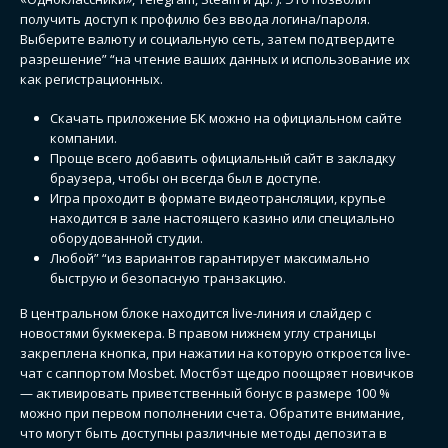
получить доступ к профилю без ввода логина/пароля.
Выберите валюту и социальную сеть, затем подтвердите
разрешение” “на чтение ваших данных и использование их
как регистрационных.
Скачать приложение БК можно на официальном сайте
компании.
Проще всего добавить официальный сайт в закладку
браузера, чтобы он всегда был в доступе.
Игра проходит в формате видеотрансляции, крупье
находится в зале настоящего казино или специально
оборудованной студии.
Любой” “из вариантов гарантирует максимально
быструю и безопасную транзакцию.
В центральном блоке находится live-линия и слайдер с
новостями букмекера. В правом нижнем углу страницы
закреплена кнопка, при нажатии на которую откроется live-
чат с саппортом Mosbet. Мостбэт щедро поощряет новичков
— активировать приветственный бонус в размере 100 %
можно при первом пополнении счета. Обратите внимание,
что могут быть доступны различные методы депозита в