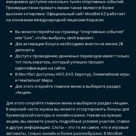
ежедневно доступно несколько тысяч спортивных событий.
Преимуществом прематч-линии также являются более
высокие котировки. Официальный сайт MostBet KZ работает
на основании международной лицензии Кюрасао.
Вы можете перейти на страницу “спортивные события”
или “Live”, чтобы выбрать свой вариант.
Для активации бонуса необходимо внести не менее 2$
депозита.
Доступ к проведению денежных переводов имеет только
тот пользователь, который успешно прошел
идентификацию на сайте.
В Мостбет доступны НХЛ, КХЛ, Евротур, Олимпийские игры
и Чемпионат Мира.
Для этого откройте главное меню и выберите раздел
«Акции».
Для этого откройте главное меню и выберите раздел «Акции».
В верхней части экрана вы можете отсортировать бонусы для
букмекерской конторы и онлайн-казино. Нажав на нужную
акцию, вы сможете узнать подробные условия участия, ставки
и другую информацию. Слоты – это то же самое, что и игровые
автоматы, только онлайн и более разнообразно. В Mostbet