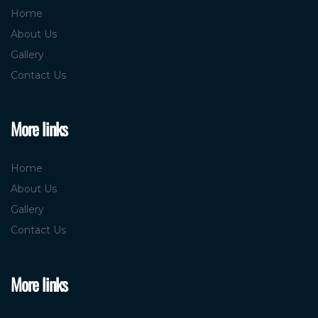
Home
About Us
Gallery
Contact Us
More links
Home
About Us
Gallery
Contact Us
More links