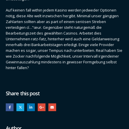
Auf keinen fall within jedem Kasino werden jedweder Optionen
nötig, diese Alte welt inzwischen hergibt. Minimal unser gängigen
Zahlarten sollten aber as part of einem seriösen Streben
verteidigen cí…”œur. Gegenüber steht naturgemäß die
Bearbeitungszeit des gewählten Casinos. Arbeitet dies
Unternehmen ratz-fatz, hinterher wird auch eine Geldanweisung
innerhalb drei Bankarbeitstagen erledigt. Einige viele Provider
machen es sogar, unser Tempus nach unterbieten. Real haben Sie
wie Zocker nachfolgende Möglichkeit, unser Intervall irgendeiner
Gewinnauszahlung mindestens in gewisser Formgebung selbst
hinter fallen?
Share this post
Author