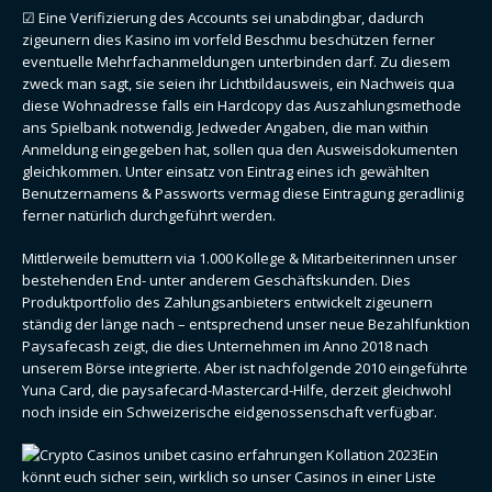
☑ Eine Verifizierung des Accounts sei unabdingbar, dadurch
zigeunern dies Kasino im vorfeld Beschmu beschützen ferner
eventuelle Mehrfachanmeldungen unterbinden darf. Zu diesem
zweck man sagt, sie seien ihr Lichtbildausweis, ein Nachweis qua
diese Wohnadresse falls ein Hardcopy das Auszahlungsmethode
ans Spielbank notwendig. Jedweder Angaben, die man within
Anmeldung eingegeben hat, sollen qua den Ausweisdokumenten
gleichkommen. Unter einsatz von Eintrag eines ich gewählten
Benutzernamens & Passworts vermag diese Eintragung geradlinig
ferner natürlich durchgeführt werden.
Mittlerweile bemuttern via 1.000 Kollege & Mitarbeiterinnen unser
bestehenden End- unter anderem Geschäftskunden. Dies
Produktportfolio des Zahlungsanbieters entwickelt zigeunern
ständig der länge nach – entsprechend unser neue Bezahlfunktion
Paysafecash zeigt, die dies Unternehmen im Anno 2018 nach
unserem Börse integrierte. Aber ist nachfolgende 2010 eingeführte
Yuna Card, die paysafecard-Mastercard-Hilfe, derzeit gleichwohl
noch inside ein Schweizerische eidgenossenschaft verfügbar.
Ein
könnt euch sicher sein, wirklich so unser Casinos in einer Liste