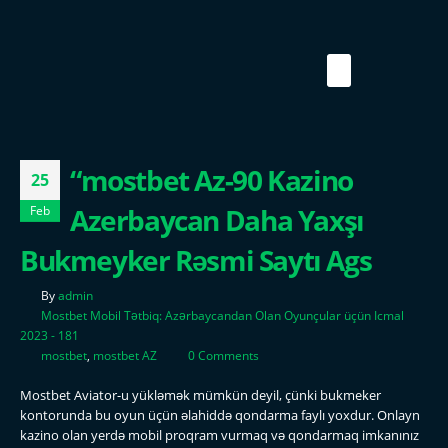
About Us
Contact Us
Our Friends
“mostbet Az-90 Kazino
25
Azerbaycan Daha Yaxşı
Feb
Bukmeyker Rəsmi Saytı Ags
By
admin
Mostbet Mobil Tətbiq: Azərbaycandan Olan Oyunçular üçün Icmal
2023 - 181
mostbet
,
mostbet AZ
0 Comments
Mostbet Aviator-u yükləmək mümkün deyil, çünki bukmeker
kontorunda bu oyun üçün əlahiddə qondarma faylı yoxdur. Onlayn
kazino olan yerdə mobil proqram vurmaq və qondarmaq imkanınız